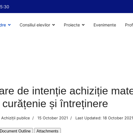
15:30
dre
Consiliul elevilor
Proiecte
Evenimente
Prof
are de intenție achiziție mate
 curățenie și întreținere
Achiziții publice
15 October 2021
Last Updated: 18 October 202