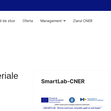
il de zbor
Oferta
Management
Ziarul CNER
riale
SmartLab-CNER
1