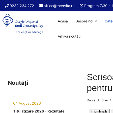
0232 234 272
office@racovita.ro
Program 7:30 - 
Acasă
Despre noi
Cate
Arhivă noutăți
Scriso
Noutăți
pentru
Daniel Andrei
04 August 2026
Titulatizare 2026 - Rezultate