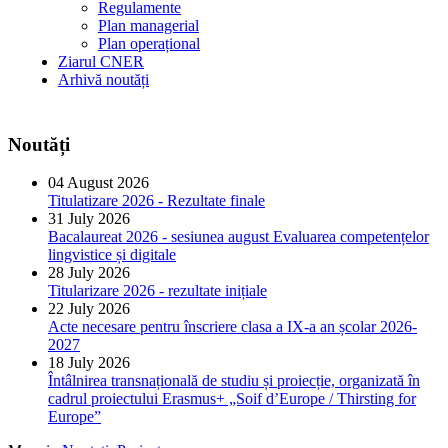
Regulamente
Plan managerial
Plan operațional
Ziarul CNER
Arhivă noutăți
Noutăți
04 August 2026
Titulatizare 2026 - Rezultate finale
31 July 2026
Bacalaureat 2026 - sesiunea august Evaluarea competențelor
lingvistice și digitale
28 July 2026
Titularizare 2026 - rezultate inițiale
22 July 2026
Acte necesare pentru înscriere clasa a IX-a an școlar 2026-
2027
18 July 2026
Întâlnirea transnațională de studiu și proiecție, organizată în
cadrul proiectului Erasmus+ „Soif d’Europe / Thirsting for
Europe”