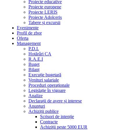
Proiecte educative
Proiecte europene
Proiecte LERIS
Proiecte Adolceris
Tabere și excursii
Evenimente
Profil de zbor
Oferta
Management
P.D.I.
Hotărâri CA
R.A.E.I
Buget
Bilanț
Execuție bugetară
Venituri salariale
Proceduri operaționale
Legislație în vigoare
Analize
Declarații de avere și interese
Anunțuri
Achiziții publice
Scrisori de intenție
Contracte
Achiziții peste 5000 EUR