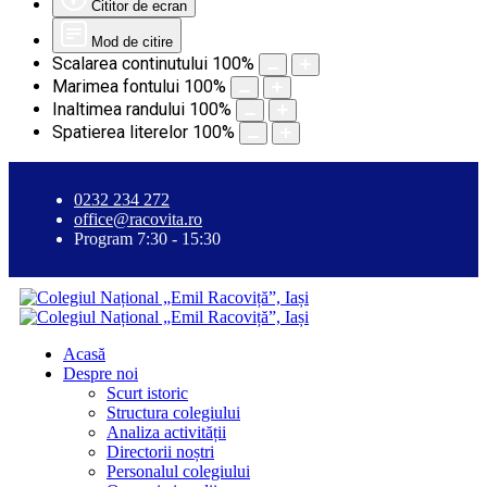
Cititor de ecran
Mod de citire
Scalarea continutului
100
%
Marimea fontului
100
%
Inaltimea randului
100
%
Spatierea literelor
100
%
0232 234 272
office@racovita.ro
Program 7:30 - 15:30
Acasă
Despre noi
Scurt istoric
Structura colegiului
Analiza activității
Directorii noștri
Personalul colegiului