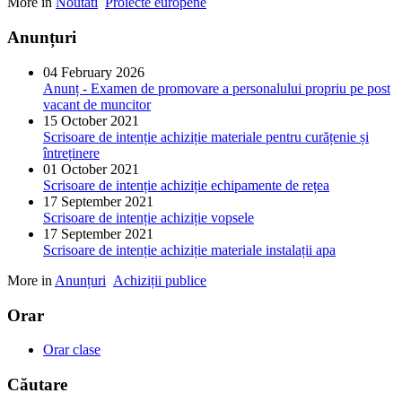
More in
Noutati
Proiecte europene
Anunțuri
04 February 2026
Anunț - Examen de promovare a personalului propriu pe post
vacant de muncitor
15 October 2021
Scrisoare de intenție achiziție materiale pentru curățenie și
întreținere
01 October 2021
Scrisoare de intenție achiziție echipamente de rețea
17 September 2021
Scrisoare de intenție achiziție vopsele
17 September 2021
Scrisoare de intenție achiziție materiale instalații apa
More in
Anunțuri
Achiziții publice
Orar
Orar clase
Căutare