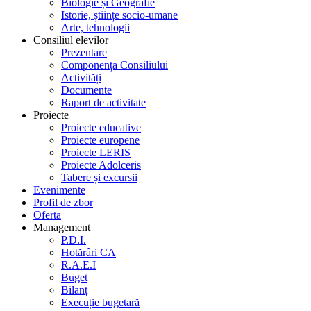
Biologie și Geografie
Istorie, științe socio-umane
Arte, tehnologii
Consiliul elevilor
Prezentare
Componența Consiliului
Activități
Documente
Raport de activitate
Proiecte
Proiecte educative
Proiecte europene
Proiecte LERIS
Proiecte Adolceris
Tabere și excursii
Evenimente
Profil de zbor
Oferta
Management
P.D.I.
Hotărâri CA
R.A.E.I
Buget
Bilanț
Execuție bugetară