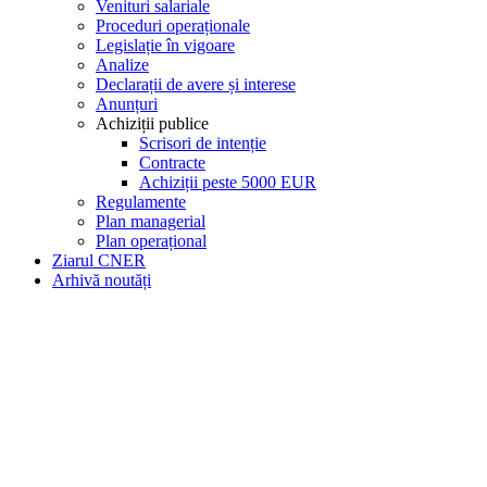
Venituri salariale
Proceduri operaționale
Legislație în vigoare
Analize
Declarații de avere și interese
Anunțuri
Achiziții publice
Scrisori de intenție
Contracte
Achiziții peste 5000 EUR
Regulamente
Plan managerial
Plan operațional
Ziarul CNER
Arhivă noutăți