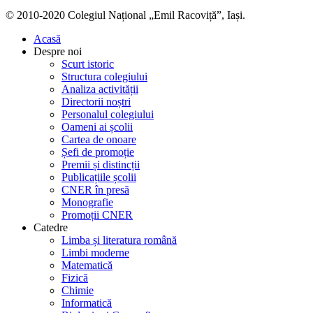
© 2010-2020 Colegiul Național „Emil Racoviță”, Iași.
Acasă
Despre noi
Scurt istoric
Structura colegiului
Analiza activității
Directorii noștri
Personalul colegiului
Oameni ai școlii
Cartea de onoare
Șefi de promoție
Premii și distincții
Publicațiile școlii
CNER în presă
Monografie
Promoții CNER
Catedre
Limba și literatura română
Limbi moderne
Matematică
Fizică
Chimie
Informatică