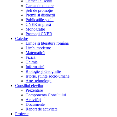
Oameni ai școlii
Cartea de onoare
Șefi de promoție
Premii și distincții
Publicațiile școlii
CNER în presă
Monografie
Promoții CNER
Catedre
Limba și literatura română
Limbi moderne
Matematică
Fizică
Chimie
Informatică
Biologie și Geografie
Istorie, științe socio-umane
Arte, tehnologii
Consiliul elevilor
Prezentare
Componența Consiliului
Activități
Documente
Raport de activitate
Proiecte