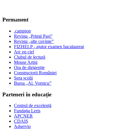
Permanent
.campion
Revista „Primii Pași”
Revista „alte cuvinte”
FIZHELP - ajutor examen bacalaureat
Arc en ciel
Clubul de lectură
Mouse Artist
Ora de dirigenție
Constructorii României
Sera școlii
Bursa „Al. Vornicu”
Parteneri în educație
Centrul de excelență
Fundația Leris
APCNER
CDAIS
Adservio