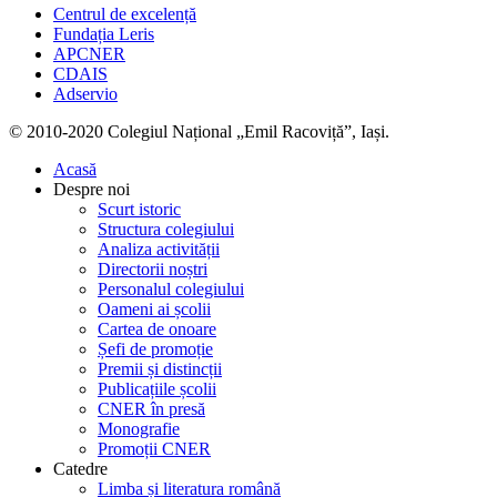
Centrul de excelență
Fundația Leris
APCNER
CDAIS
Adservio
© 2010-2020 Colegiul Național „Emil Racoviță”, Iași.
Acasă
Despre noi
Scurt istoric
Structura colegiului
Analiza activității
Directorii noștri
Personalul colegiului
Oameni ai școlii
Cartea de onoare
Șefi de promoție
Premii și distincții
Publicațiile școlii
CNER în presă
Monografie
Promoții CNER
Catedre
Limba și literatura română