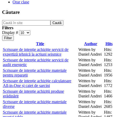
Orar clase
Căutare
Caută
Filters
Display #
Filter
Title
Author
Hits
Scrisoare de intenție achiziție servicii de
Written by
Hits:
expertiză tehnică la acțiuni seismice
Daniel Andrei
1292
Scrisoare de intenție achiziție servicii de
Written by
Hits:
audit energetic
Daniel Andrei
1253
Scrisoare de intenție achiziție materiale
Written by
Hits:
pentru reparații
Daniel Andrei
1956
Scrisoare de intenție achiziție calculatoare
Written by
Hits:
All-in-One și caiet de sarcini
Daniel Andrei
1772
Scrisoare de intenție achiziții produse
Written by
Hits:
grădinărit
Daniel Andrei
1466
Scrisoare de intenție achiziție materiale
Written by
Hits:
diverse
Daniel Andrei
2685
Scrisoare de intenție achiziție materiale
Written by
Hits:
montaj table
Daniel Andrei
1487