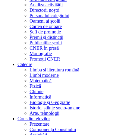
Analiza activității
Directorii noștri
Personalul colegiului
Oameni ai școlii
Cartea de onoare
Șefi de promoție
Premii și distincții
Publicațiile școlii
CNER în presă
Monografie
Promoții CNER
Catedre
Limba și literatura română
Limbi moderne
Matematică
Fizică
Chimie
Informatică
Biologie și Geografie
Istorie, științe socio-umane
Arte, tehnologii
Consiliul elevilor
Prezentare
Componența Consiliului
Activități