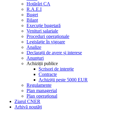
Hotărâri CA
R.A.E.I
Buget
Bilanț
Execuție bugetară
Venituri salariale
Proceduri operaționale
Legislație în vigoare
Analize
Declarații de avere și interese
Anunțuri
Achiziții publice
Scrisori de intenție
Contracte
Achiziții peste 5000 EUR
Regulamente
Plan managerial
Plan operațional
Ziarul CNER
Arhivă noutăți