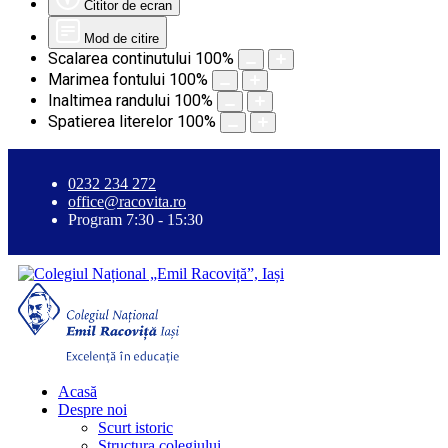
Cititor de ecran
Mod de citire
Scalarea continutului
100
%
Marimea fontului
100
%
Inaltimea randului
100
%
Spatierea literelor
100
%
0232 234 272
office@racovita.ro
Program 7:30 - 15:30
Acasă
Despre noi
Scurt istoric
Structura colegiului