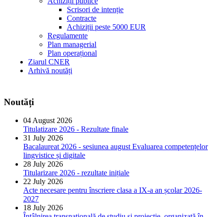
Achiziții publice
Scrisori de intenție
Contracte
Achiziții peste 5000 EUR
Regulamente
Plan managerial
Plan operațional
Ziarul CNER
Arhivă noutăți
Noutăți
04 August 2026
Titulatizare 2026 - Rezultate finale
31 July 2026
Bacalaureat 2026 - sesiunea august Evaluarea competențelor
lingvistice și digitale
28 July 2026
Titularizare 2026 - rezultate inițiale
22 July 2026
Acte necesare pentru înscriere clasa a IX-a an școlar 2026-
2027
18 July 2026
Întâlnirea transnațională de studiu și proiecție, organizată în