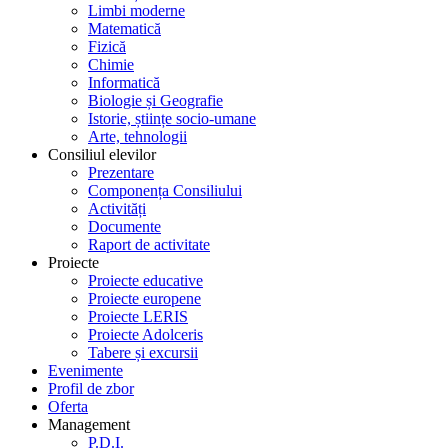
Limbi moderne
Matematică
Fizică
Chimie
Informatică
Biologie și Geografie
Istorie, științe socio-umane
Arte, tehnologii
Consiliul elevilor
Prezentare
Componența Consiliului
Activități
Documente
Raport de activitate
Proiecte
Proiecte educative
Proiecte europene
Proiecte LERIS
Proiecte Adolceris
Tabere și excursii
Evenimente
Profil de zbor
Oferta
Management
P.D.I.