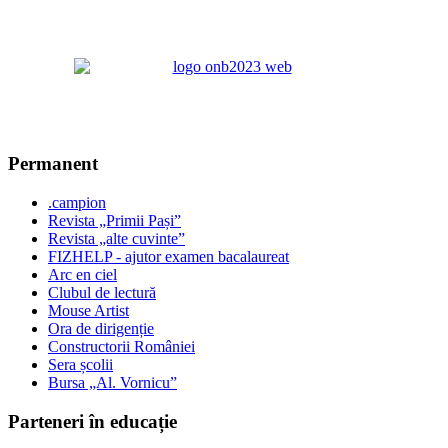
Permanent
.campion
Revista „Primii Pași”
Revista „alte cuvinte”
FIZHELP - ajutor examen bacalaureat
Arc en ciel
Clubul de lectură
Mouse Artist
Ora de dirigenție
Constructorii României
Sera școlii
Bursa „Al. Vornicu”
Parteneri în educație