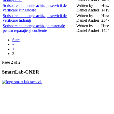
Scrisoare de intenție achiziție servicii de
Written by
Hits:
verificare stingatoare
Daniel Andrei
1419
Scrisoare de intenție achiziție servicii de
Written by
Hits:
verificare hidranți
Daniel Andrei
2347
Scrisoare de intenție achiziție materiale
Written by
Hits:
pentru reparație și curățenie
Daniel Andrei
1454
Start
«
1
2
Page 2 of 2
SmartLab-CNER