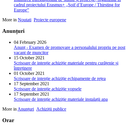
cadrul proiectului Erasmus+ „Soif d’Europe / Thirsting for
Europe”
More in
Noutati
Proiecte europene
Anunțuri
04 February 2026
Anunț - Examen de promovare a personalului propriu pe post
vacant de muncitor
15 October 2021
Scrisoare de intenție achiziție materiale pentru curățenie și
întreținere
01 October 2021
Scrisoare de intenție achiziție echipamente de rețea
17 September 2021
Scrisoare de intenție achiziție vopsele
17 September 2021
Scrisoare de intenție achiziție materiale instalații apa
More in
Anunțuri
Achiziții publice
Orar