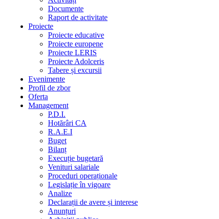
Documente
Raport de activitate
Proiecte
Proiecte educative
Proiecte europene
Proiecte LERIS
Proiecte Adolceris
Tabere și excursii
Evenimente
Profil de zbor
Oferta
Management
P.D.I.
Hotărâri CA
R.A.E.I
Buget
Bilanț
Execuție bugetară
Venituri salariale
Proceduri operaționale
Legislație în vigoare
Analize
Declarații de avere și interese
Anunțuri