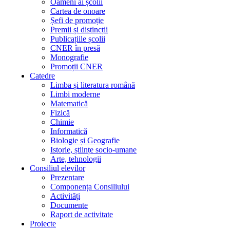
Oameni ai școlii
Cartea de onoare
Șefi de promoție
Premii și distincții
Publicațiile școlii
CNER în presă
Monografie
Promoții CNER
Catedre
Limba și literatura română
Limbi moderne
Matematică
Fizică
Chimie
Informatică
Biologie și Geografie
Istorie, științe socio-umane
Arte, tehnologii
Consiliul elevilor
Prezentare
Componența Consiliului
Activități
Documente
Raport de activitate
Proiecte