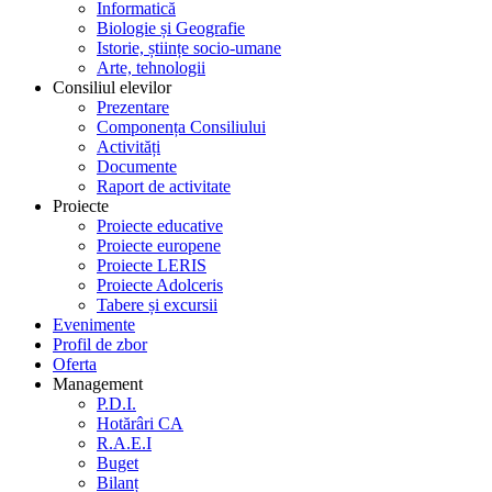
Informatică
Biologie și Geografie
Istorie, științe socio-umane
Arte, tehnologii
Consiliul elevilor
Prezentare
Componența Consiliului
Activități
Documente
Raport de activitate
Proiecte
Proiecte educative
Proiecte europene
Proiecte LERIS
Proiecte Adolceris
Tabere și excursii
Evenimente
Profil de zbor
Oferta
Management
P.D.I.
Hotărâri CA
R.A.E.I
Buget
Bilanț