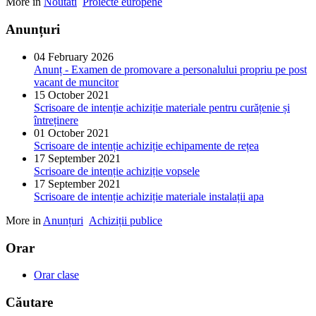
More in
Noutati
Proiecte europene
Anunțuri
04 February 2026
Anunț - Examen de promovare a personalului propriu pe post
vacant de muncitor
15 October 2021
Scrisoare de intenție achiziție materiale pentru curățenie și
întreținere
01 October 2021
Scrisoare de intenție achiziție echipamente de rețea
17 September 2021
Scrisoare de intenție achiziție vopsele
17 September 2021
Scrisoare de intenție achiziție materiale instalații apa
More in
Anunțuri
Achiziții publice
Orar
Orar clase
Căutare