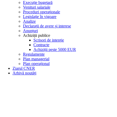
Execuție bugetară
Venituri salariale
Proceduri operaționale
Legislație în vigoare
Analize
Declarații de avere și interese
Anunțuri
Achiziții publice
Scrisori de intenție
Contracte
Achiziții peste 5000 EUR
Regulamente
Plan managerial
Plan operațional
Ziarul CNER
Arhivă noutăți