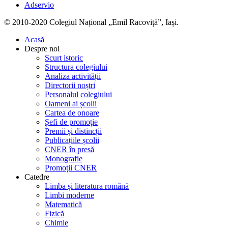
Adservio
© 2010-2020 Colegiul Național „Emil Racoviță”, Iași.
Acasă
Despre noi
Scurt istoric
Structura colegiului
Analiza activității
Directorii noștri
Personalul colegiului
Oameni ai școlii
Cartea de onoare
Șefi de promoție
Premii și distincții
Publicațiile școlii
CNER în presă
Monografie
Promoții CNER
Catedre
Limba și literatura română
Limbi moderne
Matematică
Fizică
Chimie