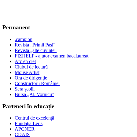
Permanent
.campion
Revista „Primii Pași”
Revista „alte cuvinte”
FIZHELP - ajutor examen bacalaureat
Arc en ciel
Clubul de lectură
Mouse Artist
Ora de dirigenție
Constructorii României
Sera școlii
Bursa „Al. Vornicu”
Parteneri în educație
Centrul de excelență
Fundația Leris
APCNER
CDAIS