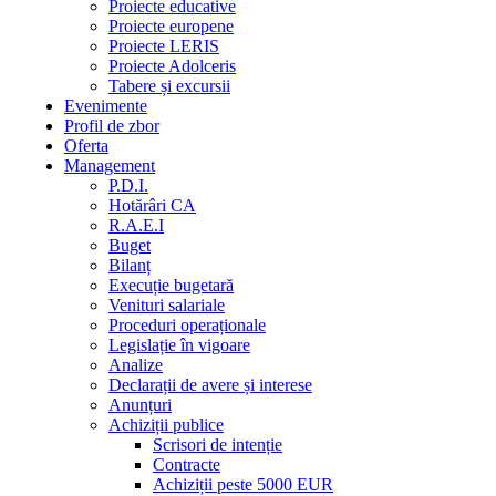
Proiecte educative
Proiecte europene
Proiecte LERIS
Proiecte Adolceris
Tabere și excursii
Evenimente
Profil de zbor
Oferta
Management
P.D.I.
Hotărâri CA
R.A.E.I
Buget
Bilanț
Execuție bugetară
Venituri salariale
Proceduri operaționale
Legislație în vigoare
Analize
Declarații de avere și interese
Anunțuri
Achiziții publice
Scrisori de intenție
Contracte
Achiziții peste 5000 EUR