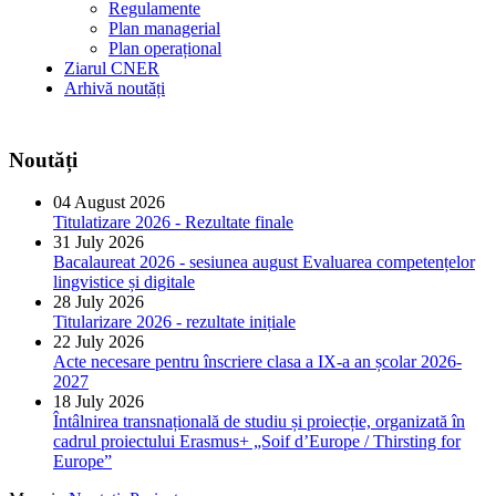
Regulamente
Plan managerial
Plan operațional
Ziarul CNER
Arhivă noutăți
Noutăți
04 August 2026
Titulatizare 2026 - Rezultate finale
31 July 2026
Bacalaureat 2026 - sesiunea august Evaluarea competențelor
lingvistice și digitale
28 July 2026
Titularizare 2026 - rezultate inițiale
22 July 2026
Acte necesare pentru înscriere clasa a IX-a an școlar 2026-
2027
18 July 2026
Întâlnirea transnațională de studiu și proiecție, organizată în
cadrul proiectului Erasmus+ „Soif d’Europe / Thirsting for
Europe”