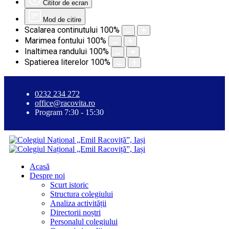
Cititor de ecran
Mod de citire
Scalarea continutului
100
%
Marimea fontului
100
%
Inaltimea randului
100
%
Spatierea literelor
100
%
0232 234 272
office@racovita.ro
Program 7:30 - 15:30
Acasă
Despre noi
Scurt istoric
Structura colegiului
Analiza activității
Directorii noștri
Personalul colegiului