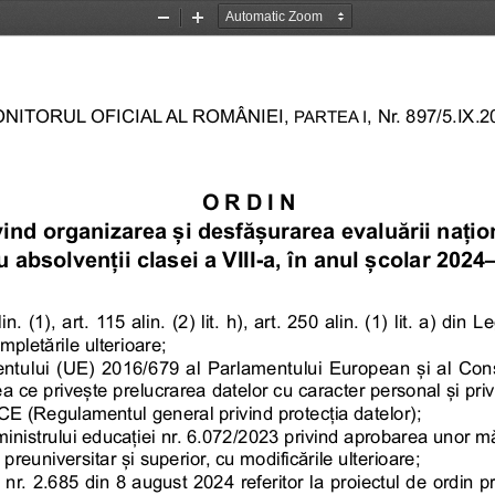
Zoom
Zoom
Out
In
NITORUL OFICIAL AL ROMÂNIEI, 
, Nr. 897/5.IX.
PARTEA I
ORDIN
vind organizarea și desfășurarea evaluării națio
u absolvenții clasei a VIII-a, în anul școlar 202
. (1), art. 115 alin. (2) lit. h), art. 250 alin. (1) lit. a) di
mpletările ulterioare;
ului (UE) 2016/679 al Parlamentului European și al Consil
ea ce privește prelucrarea datelor cu caracter personal și privi
/CE (Regulamentul general privind protecția datelor);
nistrului educației nr. 6.072/2023 privind aprobarea unor măsur
reuniversitar și superior, cu modificările ulterioare;
r. 2.685 din 8 august 2024 referitor la proiectul de ordin p