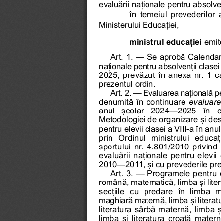
evaluării naționale pentru absolve
în temeiul prevederilor 
Ministerului Educației, 
ministrul educației
emit
Art. 1. — Se aprobă Calendaru
naționale pentru absolvenții clasei
2025, prevăzut în anexa nr. 1 ca
prezentul ordin.
Art. 2. — Evaluarea națională pen
denumită în continuare 
evaluare
anul  școlar  2024—2025  în  co
Metodologiei de organizare și des
pentru elevii clasei a VIII-a în a
prin  Ordinul  ministrului  educație
sportului nr. 4.801/2010 privind
evaluării naționale pentru elevii 
2010—2011, și cu prevederile prez
Art. 3. — Programele pentru di
română, matematică, limba și liter
secțiile  cu  predare  în  limba  m
maghiară maternă, limba și litera
literatura sârbă maternă, limba ș
limba și literatura croată maternă