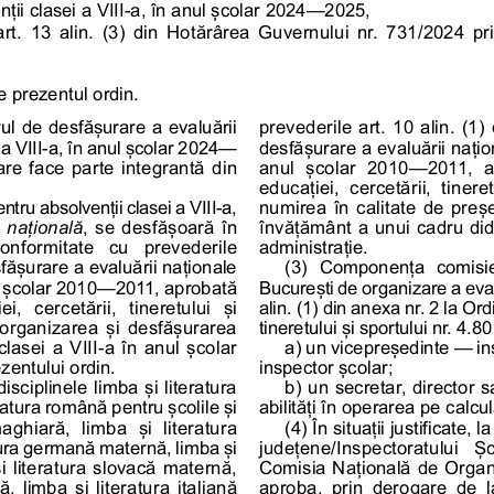
nții clasei a VIII-a, în anul școlar 2024—2025,
art. 13 alin. (3) din Hotărârea Guvernului nr. 731/2024 pr
e prezentul ordin.
l de desfășurare a evaluării
prevederile art. 10 alin. (1
 a VIII-a, în anul școlar 2024—
desfășurare a evaluării națion
re face parte integrantă din
anul  școlar  2010—2011,  ap
educației,  cercetării,  tinere
tru absolvenții clasei a VIII-a,
numirea în calitate de preșe
 națională
, se desfășoară în
învățământ a unui cadru did
nformitate  cu  prevederile
administrație.
fășurare a evaluării naționale
(3)  Componența  comisiei
nul școlar 2010—2011, aprobată
București de organizare a eval
i,  cercetării,  tineretului  și
alin. (1) din anexa nr. 2 la Ord
 organizarea și desfășurarea
tineretului și sportului nr. 4
clasei a VIII-a în anul școlar
a) un vicepreședinte — in
entului ordin.
inspector școlar;
sciplinele limba și literatura
b) un secretar, director 
atura română pentru școlile și
abilități în operarea pe calcul
aghiară,  limba  și  literatura
(4) În situații justificate, 
tura germană maternă, limba și
județene/Inspectoratului  Șc
i literatura slovacă maternă,
Comisia Națională de Organi
, limba și literatura italiană
aproba,  prin  derogare  de  la 