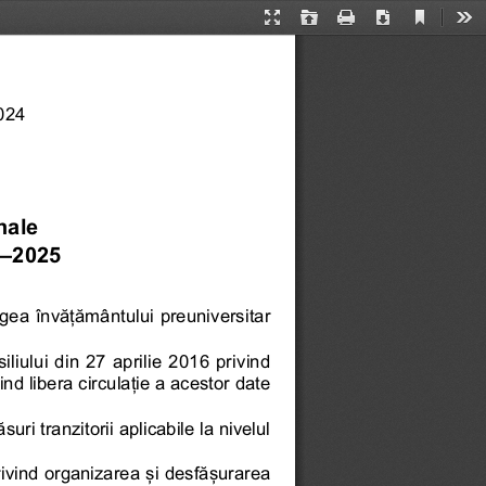
Current
Presentation
Open
Print
Download
Too
View
Mode
2024
nale 
4—2025
n Legea învățământului preuniversita
r
iului din 27 aprilie 2016 privind
nd libera circulație a acesto
r date
i tranzitorii aplicabile la nivelul
rivind organizarea și desfășurarea