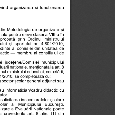
ivind organizarea și funcționarea
) din Metodologia de organizare și
ale pentru elevii clasei a VIII-a în
robată  prin  Ordinul  ministrului
tului  și  sportului  nr.  4.801/2010,
dinte al comisiei din unitatea de
actic — membru al consiliului de
  județene/Comisiei  municipiului
uării naționale, menționată la art. 8
inul ministrului educației, cercetării,
.801/2010, se completează cu:
spector școlar general adjunct sau
sau informatician/cadru didactic cu
ator.
la solicitarea inspectoratelor școlare
olar  al  Municipiului  București,
zare a Evaluării Naționale poate
 prevederile  art.  8  alin.  (1)  din