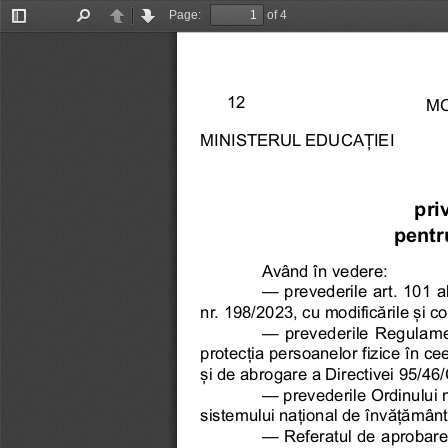
Page:
of 4
Toggle
Find
Previous
Next
Sidebar
12
MO
MINISTERUL EDUCAȚIEI
pri
pentr
Având în vedere:
— prevederile art. 101 alin
nr. 198/2023, cu modificările și co
— prevederile Regulament
protecția persoanelor fizice în ce
și de abrogare a Directivei 95/46
— prevederile Ordinului mi
sistemului național de învățământ p
— Referatul de aprobare n