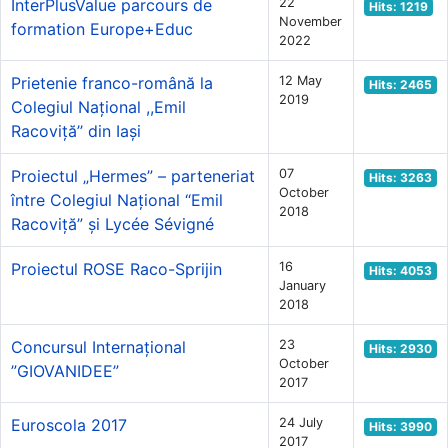
InterPlusValue parcours de
22
Hits: 1219
November
formation Europe+Educ
2022
Prietenie franco-română la
12 May
Hits: 2465
2019
Colegiul Național ,,Emil
Racoviță’’ din Iași
Proiectul „Hermes” – parteneriat
07
Hits: 3263
October
între Colegiul Național “Emil
2018
Racoviță” și Lycée Sévigné
Proiectul ROSE Raco-Sprijin
16
Hits: 4053
January
2018
Concursul Internațional
23
Hits: 2930
October
”GIOVANIDEE”
2017
Euroscola 2017
24 July
Hits: 3990
2017