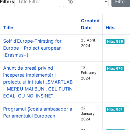
Filters
Filter
Created
Title
Date
Hits
Soif d’Europe-Thirsting for
23 April
Hits: 889
2024
Europe - Proiect european
(Erasmus+)
Anunț de presă privind
16
Hits: 676
February
începerea implementării
2024
proiectului intitulat „SMARTLAB
– MEREU MAI BUNI, CEL PUTIN
EGALI CU NOI INSINE”
Programul Școala ambasador a
22
Hits: 861
January
Parlamentului European
2024