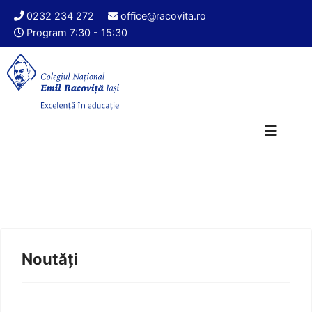
0232 234 272
office@racovita.ro
Program 7:30 - 15:30
Noutăți