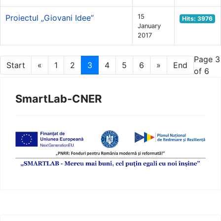
Proiectul „Giovani Idee”
15
Hits: 3976
January
2017
Page 3
Start
«
1
2
3
4
5
6
»
End
of 6
SmartLab-CNER