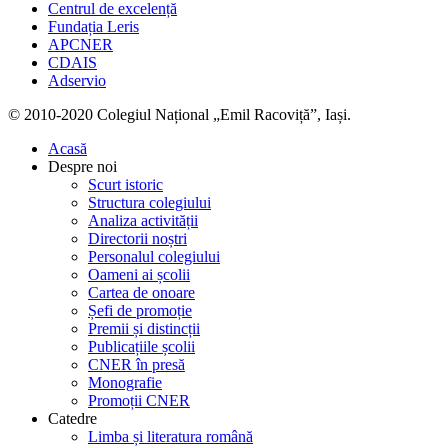
Centrul de excelență
Fundația Leris
APCNER
CDAIS
Adservio
© 2010-2020 Colegiul Național „Emil Racoviță”, Iași.
Acasă
Despre noi
Scurt istoric
Structura colegiului
Analiza activității
Directorii noștri
Personalul colegiului
Oameni ai școlii
Cartea de onoare
Șefi de promoție
Premii și distincții
Publicațiile școlii
CNER în presă
Monografie
Promoții CNER
Catedre
Limba și literatura română