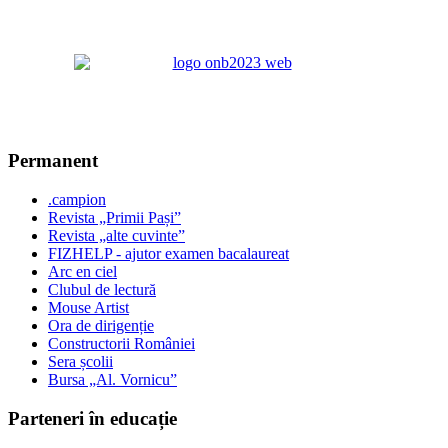
Permanent
.campion
Revista „Primii Pași”
Revista „alte cuvinte”
FIZHELP - ajutor examen bacalaureat
Arc en ciel
Clubul de lectură
Mouse Artist
Ora de dirigenție
Constructorii României
Sera școlii
Bursa „Al. Vornicu”
Parteneri în educație