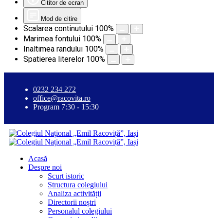
Cititor de ecran
Mod de citire
Scalarea continutului
100
%
Marimea fontului
100
%
Inaltimea randului
100
%
Spatierea literelor
100
%
0232 234 272
office@racovita.ro
Program 7:30 - 15:30
Acasă
Despre noi
Scurt istoric
Structura colegiului
Analiza activității
Directorii noștri
Personalul colegiului