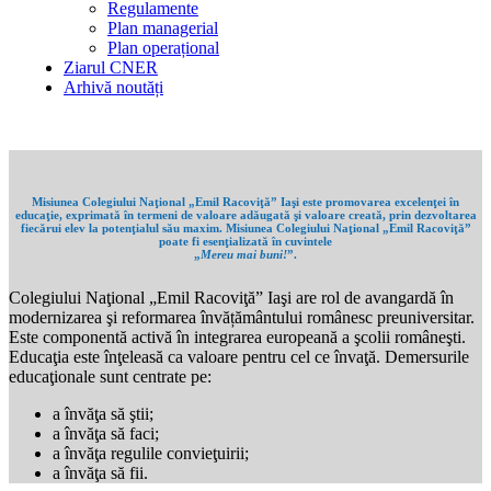
Regulamente
Plan managerial
Plan operațional
Ziarul CNER
Arhivă noutăți
Misiunea Colegiului Naţional „Emil Racoviţă” Iaşi este promovarea excelenţei în
educaţie, exprimată în termeni de valoare adăugată şi valoare creată, prin dezvoltarea
fiecărui elev la potenţialul său maxim. Misiunea Colegiului Naţional „Emil Racoviţă”
poate fi esenţializată în cuvintele
„
Mereu mai buni!
”.
Colegiului Naţional „Emil Racoviţă” Iaşi are rol de avangardă în
modernizarea şi reformarea învățământului românesc preuniversitar.
Este componentă activă în integrarea europeană a şcolii româneşti.
Educaţia este înţeleasă ca valoare pentru cel ce învaţă. Demersurile
educaţionale sunt centrate pe:
a învăţa să ştii;
a învăţa să faci;
a învăţa regulile convieţuirii;
a învăţa să fii.