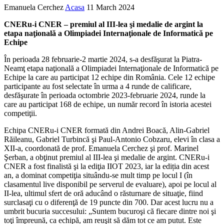
Emanuela Cerchez
Acasa
11 March 2024
CNERu-i CNER – premiul al III-lea şi medalie de argint la
etapa naţională a Olimpiadei Internaţionale de Informatică pe
Echipe
În perioada 28 februarie-2 martie 2024, s-a desfăşurat la Piatra-
Neamţ etapa naţională a Olimpiadei Internaţionale de Informatică pe
Echipe la care au participat 12 echipe din România. Cele 12 echipe
participante au fost selectate în urma a 4 runde de calificare,
desfăşurate în perioada octombrie 2023-februarie 2024, runde la
care au participat 168 de echipe, un număr record în istoria acestei
competiţii.
Echipa CNERu-i CNER formată din Andrei Boacă, Alin-Gabriel
Răileanu, Gabriel Turbincă şi Paul-Antonio Cobzaru, elevi în clasa a
XII-a, coordonată de prof. Emanuela Cerchez şi prof. Marinel
Şerban, a obţinut premiul al III-lea şi medalie de argint. CNERu-i
CNER a fost finalistă şi la ediţia IIOT 2023, iar la ediția din acest
an, a dominat competiţia situându-se mult timp pe locul I (în
clasamentul live disponibil pe serverul de evaluare), apoi pe locul al
II-lea, ultimul sfert de oră aducând o răsturnare de situaţie, fiind
surclasaţi cu o diferenţă de 19 puncte din 700. Dar acest lucru nu a
umbrit bucuria succesului: „Suntem bucuroşi că fiecare dintre noi şi
toţi împreună, ca echipă, am reuşit să dăm tot ce am putut. Este