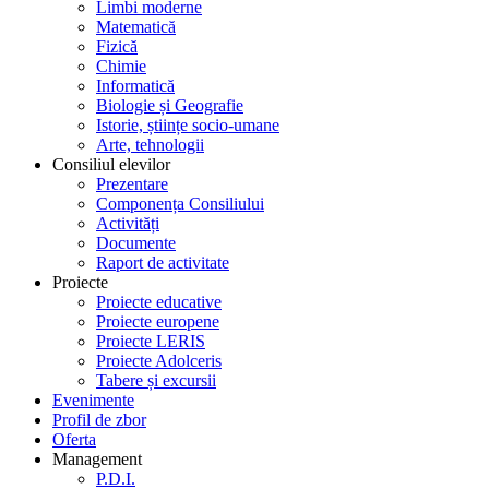
Limbi moderne
Matematică
Fizică
Chimie
Informatică
Biologie și Geografie
Istorie, științe socio-umane
Arte, tehnologii
Consiliul elevilor
Prezentare
Componența Consiliului
Activități
Documente
Raport de activitate
Proiecte
Proiecte educative
Proiecte europene
Proiecte LERIS
Proiecte Adolceris
Tabere și excursii
Evenimente
Profil de zbor
Oferta
Management
P.D.I.