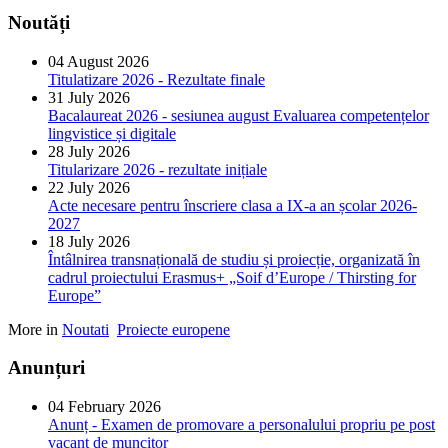
Noutăți
04 August 2026
Titulatizare 2026 - Rezultate finale
31 July 2026
Bacalaureat 2026 - sesiunea august Evaluarea competențelor
lingvistice și digitale
28 July 2026
Titularizare 2026 - rezultate inițiale
22 July 2026
Acte necesare pentru înscriere clasa a IX-a an școlar 2026-
2027
18 July 2026
Întâlnirea transnațională de studiu și proiecție, organizată în
cadrul proiectului Erasmus+ „Soif d’Europe / Thirsting for
Europe”
More in
Noutati
Proiecte europene
Anunțuri
04 February 2026
Anunț - Examen de promovare a personalului propriu pe post
vacant de muncitor