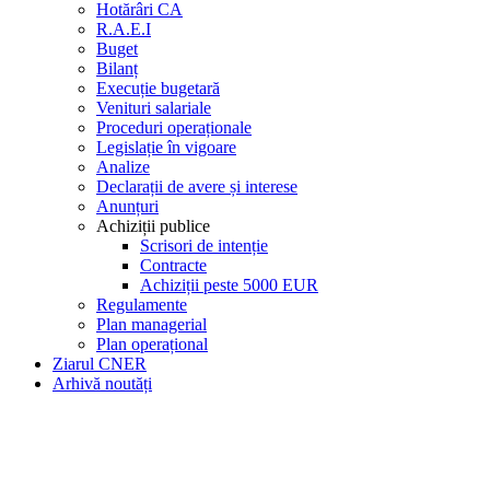
Hotărâri CA
R.A.E.I
Buget
Bilanț
Execuție bugetară
Venituri salariale
Proceduri operaționale
Legislație în vigoare
Analize
Declarații de avere și interese
Anunțuri
Achiziții publice
Scrisori de intenție
Contracte
Achiziții peste 5000 EUR
Regulamente
Plan managerial
Plan operațional
Ziarul CNER
Arhivă noutăți