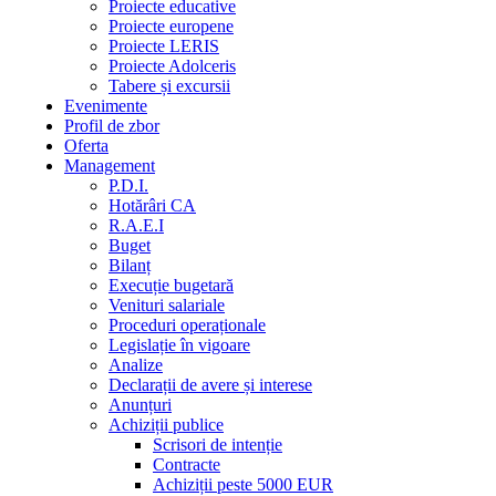
Proiecte educative
Proiecte europene
Proiecte LERIS
Proiecte Adolceris
Tabere și excursii
Evenimente
Profil de zbor
Oferta
Management
P.D.I.
Hotărâri CA
R.A.E.I
Buget
Bilanț
Execuție bugetară
Venituri salariale
Proceduri operaționale
Legislație în vigoare
Analize
Declarații de avere și interese
Anunțuri
Achiziții publice
Scrisori de intenție
Contracte
Achiziții peste 5000 EUR