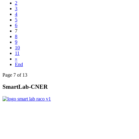
2
3
4
5
6
7
8
9
10
11
»
End
Page 7 of 13
SmartLab-CNER