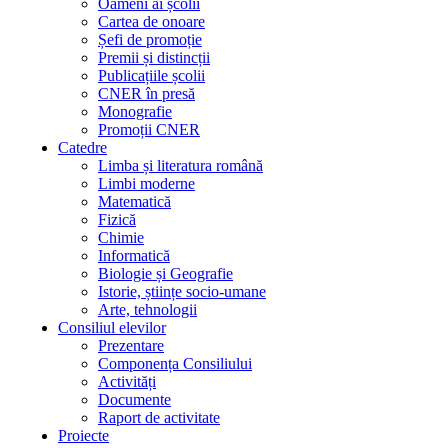
Oameni ai școlii
Cartea de onoare
Șefi de promoție
Premii și distincții
Publicațiile școlii
CNER în presă
Monografie
Promoții CNER
Catedre
Limba și literatura română
Limbi moderne
Matematică
Fizică
Chimie
Informatică
Biologie și Geografie
Istorie, științe socio-umane
Arte, tehnologii
Consiliul elevilor
Prezentare
Componența Consiliului
Activități
Documente
Raport de activitate
Proiecte