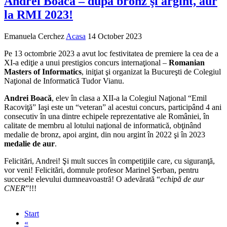
Andrei Boacă – după bronz şi argint, aur
la RMI 2023!
Emanuela Cerchez
Acasa
14 October 2023
Pe 13 octombrie 2023 a avut loc festivitatea de premiere la cea de a
XI-a ediţie a unui prestigios concurs internaţional –
Romanian
Masters of Informatics
, iniţiat şi organizat la Bucureşti de Colegiul
Naţional de Informatică Tudor Vianu.
Andrei Boacă
, elev în clasa a XII-a la Colegiul Naţional “Emil
Racoviţă” Iaşi este un “veteran” al acestui concurs, participând 4 ani
consecutiv în una dintre echipele reprezentative ale României, în
calitate de membru al lotului naţional de informatică, obţinând
medalie de bronz, apoi argint, din nou argint în 2022 şi în 2023
medalie de aur
.
Felicitări, Andrei! Şi mult succes în competiţiile care, cu siguranţă,
vor veni! Felicitări, domnule profesor Marinel Şerban, pentru
succesele elevului dumneavoastră! O adevărată “
echipă de aur
CNER
”!!!
Start
«