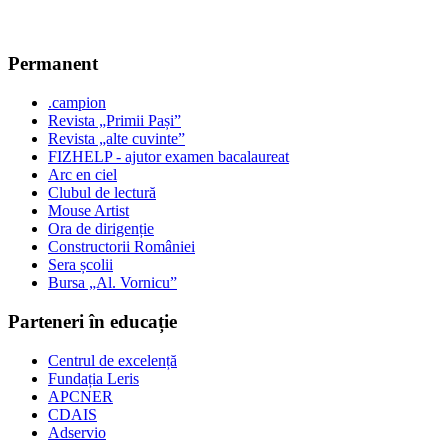
Permanent
.campion
Revista „Primii Pași”
Revista „alte cuvinte”
FIZHELP - ajutor examen bacalaureat
Arc en ciel
Clubul de lectură
Mouse Artist
Ora de dirigenție
Constructorii României
Sera școlii
Bursa „Al. Vornicu”
Parteneri în educație
Centrul de excelență
Fundația Leris
APCNER
CDAIS
Adservio