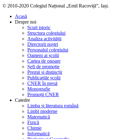
© 2010-2020 Colegiul Național „Emil Racoviță”, Iași.
Acasă
Despre noi
Scurt istoric
Structura colegiului
Analiza activității
Directorii noștri
Personalul colegiului
Oameni ai școlii
Cartea de onoare
Șefi de promoție
Premii și distincții
Publicațiile școlii
CNER în presă
Monografie
Promoții CNER
Catedre
Limba și literatura română
Limbi moderne
Matematică
Fizică
Chimie
Informatică