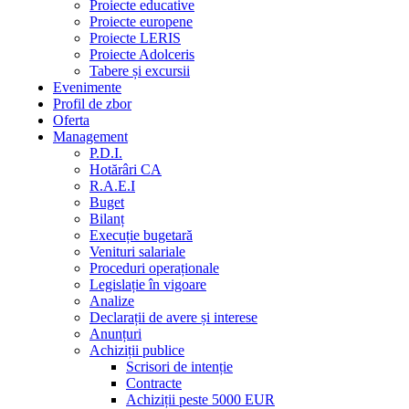
Proiecte educative
Proiecte europene
Proiecte LERIS
Proiecte Adolceris
Tabere și excursii
Evenimente
Profil de zbor
Oferta
Management
P.D.I.
Hotărâri CA
R.A.E.I
Buget
Bilanț
Execuție bugetară
Venituri salariale
Proceduri operaționale
Legislație în vigoare
Analize
Declarații de avere și interese
Anunțuri
Achiziții publice
Scrisori de intenție
Contracte
Achiziții peste 5000 EUR