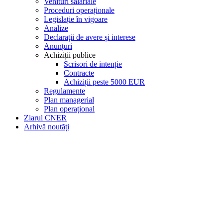
Venituri salariale
Proceduri operaționale
Legislație în vigoare
Analize
Declarații de avere și interese
Anunțuri
Achiziții publice
Scrisori de intenție
Contracte
Achiziții peste 5000 EUR
Regulamente
Plan managerial
Plan operațional
Ziarul CNER
Arhivă noutăți