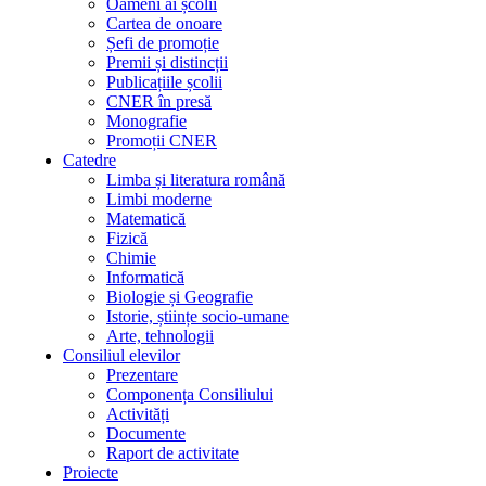
Oameni ai școlii
Cartea de onoare
Șefi de promoție
Premii și distincții
Publicațiile școlii
CNER în presă
Monografie
Promoții CNER
Catedre
Limba și literatura română
Limbi moderne
Matematică
Fizică
Chimie
Informatică
Biologie și Geografie
Istorie, științe socio-umane
Arte, tehnologii
Consiliul elevilor
Prezentare
Componența Consiliului
Activități
Documente
Raport de activitate
Proiecte