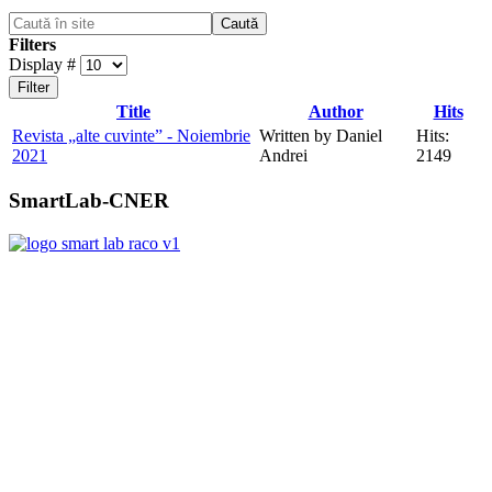
Caută
Filters
Display #
Filter
Title
Author
Hits
Revista „alte cuvinte” - Noiembrie
Written by Daniel
Hits:
2021
Andrei
2149
SmartLab-CNER