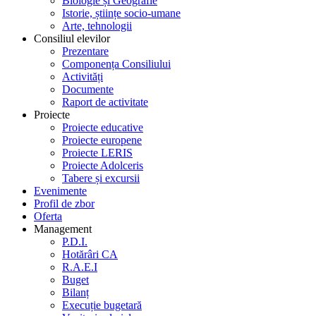
Biologie și Geografie
Istorie, științe socio-umane
Arte, tehnologii
Consiliul elevilor
Prezentare
Componența Consiliului
Activități
Documente
Raport de activitate
Proiecte
Proiecte educative
Proiecte europene
Proiecte LERIS
Proiecte Adolceris
Tabere și excursii
Evenimente
Profil de zbor
Oferta
Management
P.D.I.
Hotărâri CA
R.A.E.I
Buget
Bilanț
Execuție bugetară