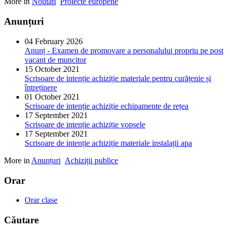
More in
Noutati
Proiecte europene
Anunțuri
04 February 2026
Anunț - Examen de promovare a personalului propriu pe post
vacant de muncitor
15 October 2021
Scrisoare de intenție achiziție materiale pentru curățenie și
întreținere
01 October 2021
Scrisoare de intenție achiziție echipamente de rețea
17 September 2021
Scrisoare de intenție achiziție vopsele
17 September 2021
Scrisoare de intenție achiziție materiale instalații apa
More in
Anunțuri
Achiziții publice
Orar
Orar clase
Căutare