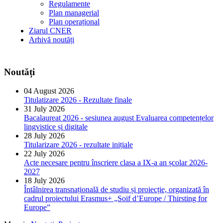
Regulamente
Plan managerial
Plan operațional
Ziarul CNER
Arhivă noutăți
Noutăți
04 August 2026
Titulatizare 2026 - Rezultate finale
31 July 2026
Bacalaureat 2026 - sesiunea august Evaluarea competențelor
lingvistice și digitale
28 July 2026
Titularizare 2026 - rezultate inițiale
22 July 2026
Acte necesare pentru înscriere clasa a IX-a an școlar 2026-
2027
18 July 2026
Întâlnirea transnațională de studiu și proiecție, organizată în
cadrul proiectului Erasmus+ „Soif d’Europe / Thirsting for
Europe”