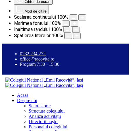
Cititor de ecran
Mod de citire
Scalarea continutului
100
%
Marimea fontului
100
%
Inaltimea randului
100
%
Spatierea literelor
100
%
0232 234 272
office@racovita.ro
Program 7:30 - 15:30
Acasă
Despre noi
Scurt istoric
Structura colegiului
Analiza activității
Directorii noștri
Personalul colegiului