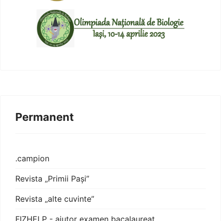
Permanent
.campion
Revista „Primii Pași”
Revista „alte cuvinte”
FIZHELP - ajutor examen bacalaureat