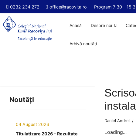
0232 234 272
office@racovita.ro
Program 7:30 - 15:3
Acasă
Despre noi
Cate
Arhivă noutăți
Scriso
Noutăți
instala
Daniel Andrei
04 August 2026
Loading...
Titulatizare 2026 - Rezultate