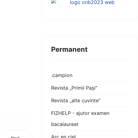
Permanent
.campion
Revista „Primii Pași”
Revista „alte cuvinte”
FIZHELP - ajutor examen
bacalaureat
Arc en ciel
Next