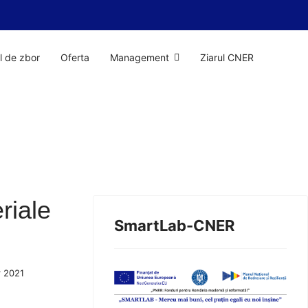
il de zbor
Oferta
Management
Ziarul CNER
riale
SmartLab-CNER
r 2021