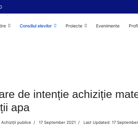
0
dre
Consiliul elevilor
Proiecte
Evenimente
Prof
are de intenție achiziție mate
ții apa
Achiziții publice
17 September 2021
Last Updated: 17 Septembe