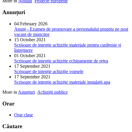
More in
Noutati
Proiecte europene
Anunțuri
04 February 2026
Anunț - Examen de promovare a personalului propriu pe post
vacant de muncitor
15 October 2021
Scrisoare de intenție achiziție materiale pentru curățenie și
întreținere
01 October 2021
Scrisoare de intenție achiziție echipamente de rețea
17 September 2021
Scrisoare de intenție achiziție vopsele
17 September 2021
Scrisoare de intenție achiziție materiale instalații apa
More in
Anunțuri
Achiziții publice
Orar
Orar clase
Căutare