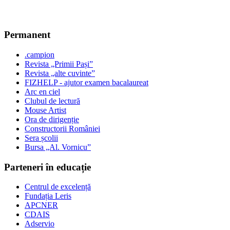
Permanent
.campion
Revista „Primii Pași”
Revista „alte cuvinte”
FIZHELP - ajutor examen bacalaureat
Arc en ciel
Clubul de lectură
Mouse Artist
Ora de dirigenție
Constructorii României
Sera școlii
Bursa „Al. Vornicu”
Parteneri în educație
Centrul de excelență
Fundația Leris
APCNER
CDAIS
Adservio