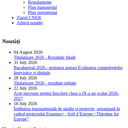
Regulamente
Plan managerial
Plan operațional
Ziarul CNER
Arhivă noutăți
Noutăți
04 August 2026
Titulatizare 2026 - Rezultate finale
31 July 2026
Bacalaureat 2026 - sesiunea august Evaluarea competențelor
lingvistice și digitale
28 July 2026
Titularizare 2026 - rezultate inițiale
22 July 2026
Acte necesare pentru înscriere clasa a IX-a an școlar 2026-
2027
18 July 2026
Întâlnirea transnațională de studiu și proiecție, organizată în
cadrul proiectului Erasmus+ „Soif d’Europe / Thirsting for
Europe”