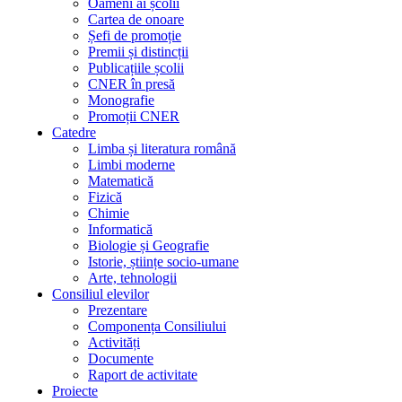
Oameni ai școlii
Cartea de onoare
Șefi de promoție
Premii și distincții
Publicațiile școlii
CNER în presă
Monografie
Promoții CNER
Catedre
Limba și literatura română
Limbi moderne
Matematică
Fizică
Chimie
Informatică
Biologie și Geografie
Istorie, științe socio-umane
Arte, tehnologii
Consiliul elevilor
Prezentare
Componența Consiliului
Activități
Documente
Raport de activitate
Proiecte