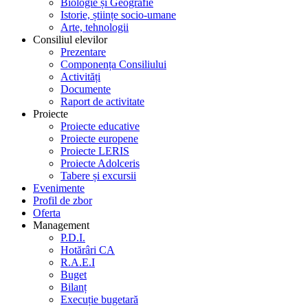
Biologie și Geografie
Istorie, științe socio-umane
Arte, tehnologii
Consiliul elevilor
Prezentare
Componența Consiliului
Activități
Documente
Raport de activitate
Proiecte
Proiecte educative
Proiecte europene
Proiecte LERIS
Proiecte Adolceris
Tabere și excursii
Evenimente
Profil de zbor
Oferta
Management
P.D.I.
Hotărâri CA
R.A.E.I
Buget
Bilanț
Execuție bugetară