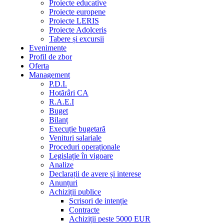
Proiecte educative
Proiecte europene
Proiecte LERIS
Proiecte Adolceris
Tabere și excursii
Evenimente
Profil de zbor
Oferta
Management
P.D.I.
Hotărâri CA
R.A.E.I
Buget
Bilanț
Execuție bugetară
Venituri salariale
Proceduri operaționale
Legislație în vigoare
Analize
Declarații de avere și interese
Anunțuri
Achiziții publice
Scrisori de intenție
Contracte
Achiziții peste 5000 EUR