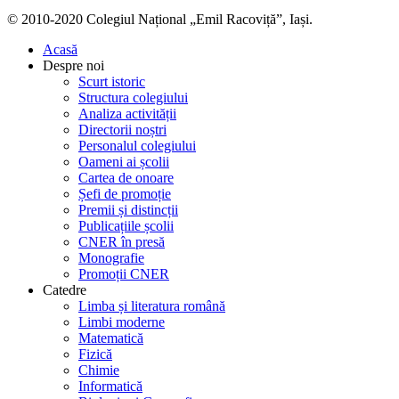
© 2010-2020 Colegiul Național „Emil Racoviță”, Iași.
Acasă
Despre noi
Scurt istoric
Structura colegiului
Analiza activității
Directorii noștri
Personalul colegiului
Oameni ai școlii
Cartea de onoare
Șefi de promoție
Premii și distincții
Publicațiile școlii
CNER în presă
Monografie
Promoții CNER
Catedre
Limba și literatura română
Limbi moderne
Matematică
Fizică
Chimie
Informatică