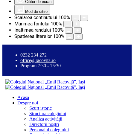
Cititor de ecran
Mod de citire
Scalarea continutului
100
%
Marimea fontului
100
%
Inaltimea randului
100
%
Spatierea literelor
100
%
0232 234 272
office@racovita.ro
Program 7:30 - 15:30
Acasă
Despre noi
Scurt istoric
Structura colegiului
Analiza activității
Directorii noștri
Personalul colegiului