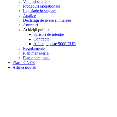
Venituri salariale
Proceduri operaționale
Legislație în vigoare
Analize
Declarații de avere și interese
Anunțuri
Achiziții publice
Scrisori de intenție
Contracte
Achiziții peste 5000 EUR
Regulamente
Plan managerial
Plan operațional
Ziarul CNER
Arhivă noutăți