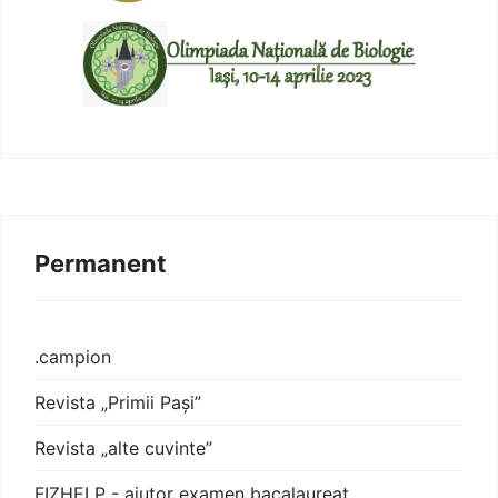
Permanent
.campion
Revista „Primii Pași”
Revista „alte cuvinte”
FIZHELP - ajutor examen bacalaureat