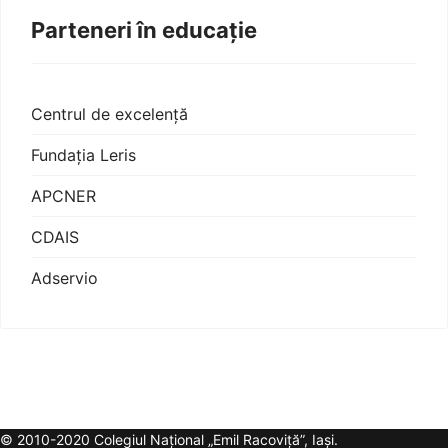
Parteneri în educație
Centrul de excelență
Fundația Leris
APCNER
CDAIS
Adservio
© 2010-2020 Colegiul Național „Emil Racoviță”, Iași.