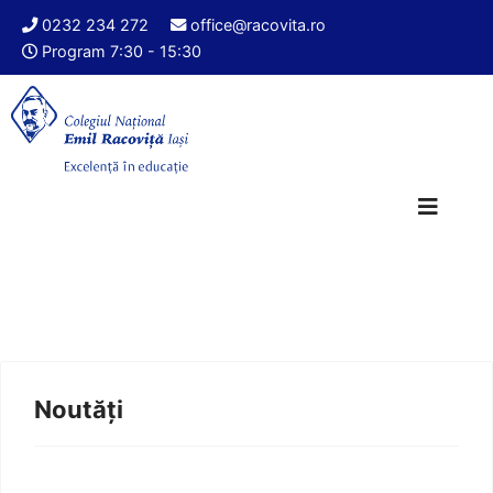
0232 234 272
office@racovita.ro
Program 7:30 - 15:30
Noutăți