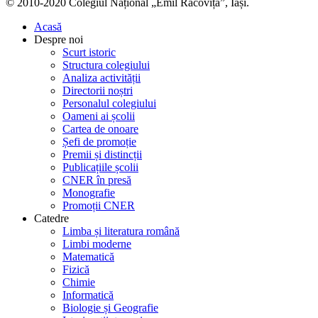
© 2010-2020 Colegiul Național „Emil Racoviță”, Iași.
Acasă
Despre noi
Scurt istoric
Structura colegiului
Analiza activității
Directorii noștri
Personalul colegiului
Oameni ai școlii
Cartea de onoare
Șefi de promoție
Premii și distincții
Publicațiile școlii
CNER în presă
Monografie
Promoții CNER
Catedre
Limba și literatura română
Limbi moderne
Matematică
Fizică
Chimie
Informatică
Biologie și Geografie