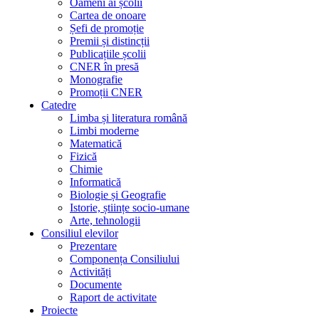
Oameni ai școlii
Cartea de onoare
Șefi de promoție
Premii și distincții
Publicațiile școlii
CNER în presă
Monografie
Promoții CNER
Catedre
Limba și literatura română
Limbi moderne
Matematică
Fizică
Chimie
Informatică
Biologie și Geografie
Istorie, științe socio-umane
Arte, tehnologii
Consiliul elevilor
Prezentare
Componența Consiliului
Activități
Documente
Raport de activitate
Proiecte