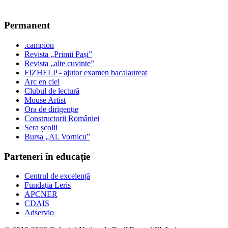
Permanent
.campion
Revista „Primii Pași”
Revista „alte cuvinte”
FIZHELP - ajutor examen bacalaureat
Arc en ciel
Clubul de lectură
Mouse Artist
Ora de dirigenție
Constructorii României
Sera școlii
Bursa „Al. Vornicu”
Parteneri în educație
Centrul de excelență
Fundația Leris
APCNER
CDAIS
Adservio