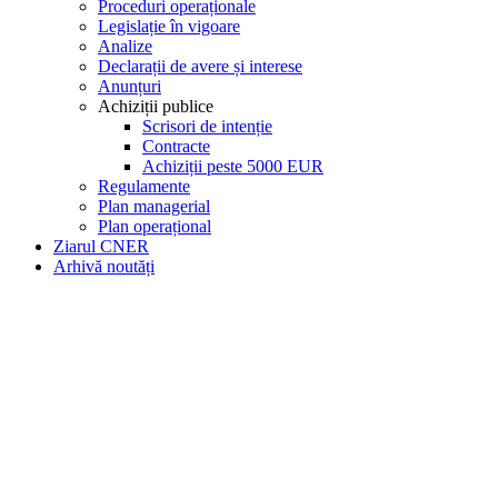
Proceduri operaționale
Legislație în vigoare
Analize
Declarații de avere și interese
Anunțuri
Achiziții publice
Scrisori de intenție
Contracte
Achiziții peste 5000 EUR
Regulamente
Plan managerial
Plan operațional
Ziarul CNER
Arhivă noutăți