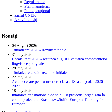
Regulamente
Plan managerial
Plan operațional
Ziarul CNER
Arhivă noutăți
Noutăți
04 August 2026
Titulatizare 2026 - Rezultate finale
31 July 2026
Bacalaureat 2026 - sesiunea august Evaluarea competențelor
lingvistice și digitale
28 July 2026
Titularizare 2026 - rezultate inițiale
22 July 2026
Acte necesare pentru înscriere clasa a IX-a an școlar 2026-
2027
18 July 2026
Întâlnirea transnațională de studiu și proiecție, organizată în
cadrul proiectului Erasmus+ „Soif d’Europe / Thirsting for
Europe”