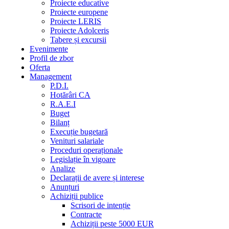
Proiecte educative
Proiecte europene
Proiecte LERIS
Proiecte Adolceris
Tabere și excursii
Evenimente
Profil de zbor
Oferta
Management
P.D.I.
Hotărâri CA
R.A.E.I
Buget
Bilanț
Execuție bugetară
Venituri salariale
Proceduri operaționale
Legislație în vigoare
Analize
Declarații de avere și interese
Anunțuri
Achiziții publice
Scrisori de intenție
Contracte
Achiziții peste 5000 EUR