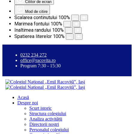
Cititor de ecran
Mod de citire
Scalarea continutului
100
%
Marimea fontului
100
%
Inaltimea randului
100
%
Spatierea literelor
100
%
0232 234 272
office@racovita.ro
Program 7:30 - 15:30
Acasă
Despre noi
Scurt istoric
Structura colegiului
Analiza activității
Directorii noștri
Personalul colegiului