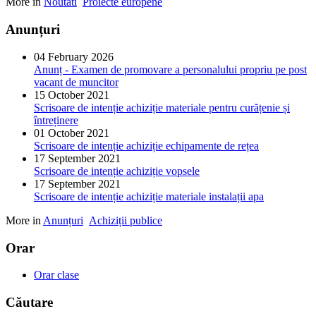
More in
Noutati
Proiecte europene
Anunțuri
04 February 2026
Anunț - Examen de promovare a personalului propriu pe post
vacant de muncitor
15 October 2021
Scrisoare de intenție achiziție materiale pentru curățenie și
întreținere
01 October 2021
Scrisoare de intenție achiziție echipamente de rețea
17 September 2021
Scrisoare de intenție achiziție vopsele
17 September 2021
Scrisoare de intenție achiziție materiale instalații apa
More in
Anunțuri
Achiziții publice
Orar
Orar clase
Căutare