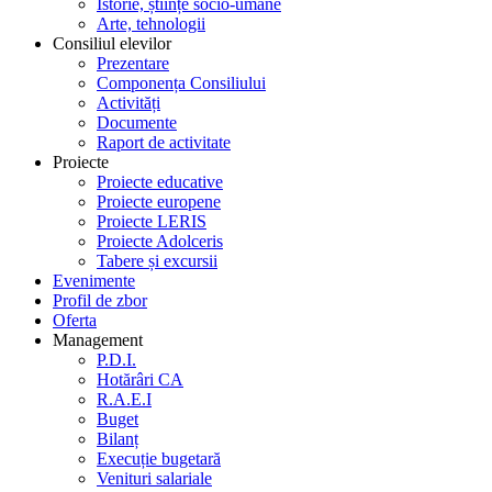
Istorie, științe socio-umane
Arte, tehnologii
Consiliul elevilor
Prezentare
Componența Consiliului
Activități
Documente
Raport de activitate
Proiecte
Proiecte educative
Proiecte europene
Proiecte LERIS
Proiecte Adolceris
Tabere și excursii
Evenimente
Profil de zbor
Oferta
Management
P.D.I.
Hotărâri CA
R.A.E.I
Buget
Bilanț
Execuție bugetară
Venituri salariale