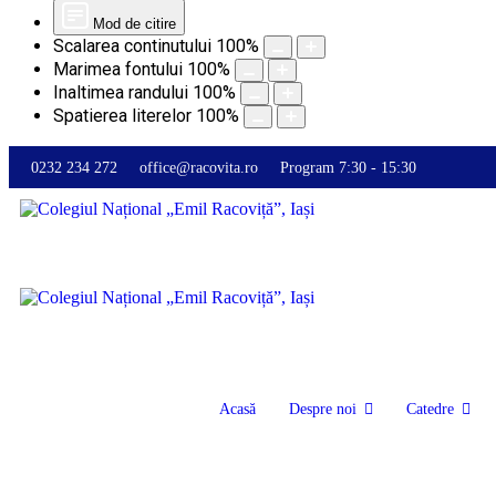
Mod de citire
Scalarea continutului
100
%
Marimea fontului
100
%
Inaltimea randului
100
%
Spatierea literelor
100
%
0232 234 272
office@racovita.ro
Program 7:30 - 15:30
Acasă
Despre noi
Catedre