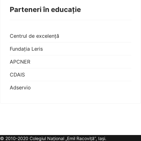
Parteneri în educație
Centrul de excelență
Fundația Leris
APCNER
CDAIS
Adservio
© 2010-2020 Colegiul Național „Emil Racoviță”, Iași.