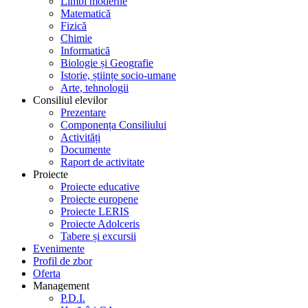
Limbi moderne
Matematică
Fizică
Chimie
Informatică
Biologie și Geografie
Istorie, științe socio-umane
Arte, tehnologii
Consiliul elevilor
Prezentare
Componența Consiliului
Activități
Documente
Raport de activitate
Proiecte
Proiecte educative
Proiecte europene
Proiecte LERIS
Proiecte Adolceris
Tabere și excursii
Evenimente
Profil de zbor
Oferta
Management
P.D.I.