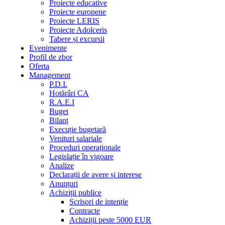
Proiecte educative
Proiecte europene
Proiecte LERIS
Proiecte Adolceris
Tabere și excursii
Evenimente
Profil de zbor
Oferta
Management
P.D.I.
Hotărâri CA
R.A.E.I
Buget
Bilanț
Execuție bugetară
Venituri salariale
Proceduri operaționale
Legislație în vigoare
Analize
Declarații de avere și interese
Anunțuri
Achiziții publice
Scrisori de intenție
Contracte
Achiziții peste 5000 EUR