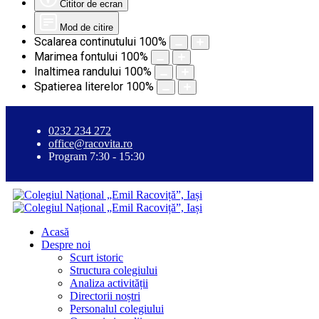
Cititor de ecran
Mod de citire
Scalarea continutului
100
%
Marimea fontului
100
%
Inaltimea randului
100
%
Spatierea literelor
100
%
0232 234 272
office@racovita.ro
Program 7:30 - 15:30
Acasă
Despre noi
Scurt istoric
Structura colegiului
Analiza activității
Directorii noștri
Personalul colegiului