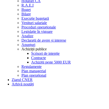
Hotărâri CA
R.A.E.I
Buget
Bilanț
Execuție bugetară
Venituri salariale
Proceduri operaționale
Legislație în vigoare
Analize
Declarații de avere și interese
Anunțuri
Achiziții publice
Scrisori de intenție
Contracte
Achiziții peste 5000 EUR
Regulamente
Plan managerial
Plan operațional
Ziarul CNER
Arhivă noutăți