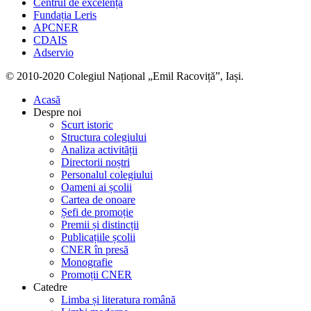
Centrul de excelență
Fundația Leris
APCNER
CDAIS
Adservio
© 2010-2020 Colegiul Național „Emil Racoviță”, Iași.
Acasă
Despre noi
Scurt istoric
Structura colegiului
Analiza activității
Directorii noștri
Personalul colegiului
Oameni ai școlii
Cartea de onoare
Șefi de promoție
Premii și distincții
Publicațiile școlii
CNER în presă
Monografie
Promoții CNER
Catedre
Limba și literatura română