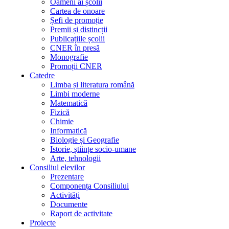
Oameni ai școlii
Cartea de onoare
Șefi de promoție
Premii și distincții
Publicațiile școlii
CNER în presă
Monografie
Promoții CNER
Catedre
Limba și literatura română
Limbi moderne
Matematică
Fizică
Chimie
Informatică
Biologie și Geografie
Istorie, științe socio-umane
Arte, tehnologii
Consiliul elevilor
Prezentare
Componența Consiliului
Activități
Documente
Raport de activitate
Proiecte