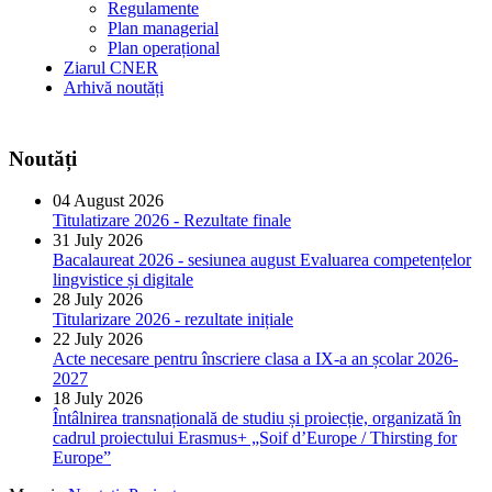
Regulamente
Plan managerial
Plan operațional
Ziarul CNER
Arhivă noutăți
Noutăți
04 August 2026
Titulatizare 2026 - Rezultate finale
31 July 2026
Bacalaureat 2026 - sesiunea august Evaluarea competențelor
lingvistice și digitale
28 July 2026
Titularizare 2026 - rezultate inițiale
22 July 2026
Acte necesare pentru înscriere clasa a IX-a an școlar 2026-
2027
18 July 2026
Întâlnirea transnațională de studiu și proiecție, organizată în
cadrul proiectului Erasmus+ „Soif d’Europe / Thirsting for
Europe”