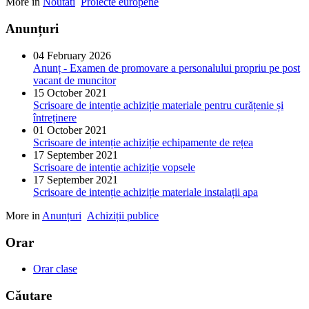
More in
Noutati
Proiecte europene
Anunțuri
04 February 2026
Anunț - Examen de promovare a personalului propriu pe post
vacant de muncitor
15 October 2021
Scrisoare de intenție achiziție materiale pentru curățenie și
întreținere
01 October 2021
Scrisoare de intenție achiziție echipamente de rețea
17 September 2021
Scrisoare de intenție achiziție vopsele
17 September 2021
Scrisoare de intenție achiziție materiale instalații apa
More in
Anunțuri
Achiziții publice
Orar
Orar clase
Căutare