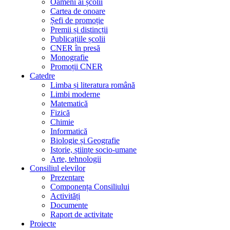
Oameni ai școlii
Cartea de onoare
Șefi de promoție
Premii și distincții
Publicațiile școlii
CNER în presă
Monografie
Promoții CNER
Catedre
Limba și literatura română
Limbi moderne
Matematică
Fizică
Chimie
Informatică
Biologie și Geografie
Istorie, științe socio-umane
Arte, tehnologii
Consiliul elevilor
Prezentare
Componența Consiliului
Activități
Documente
Raport de activitate
Proiecte