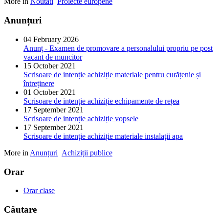
More in
Noutati
Proiecte europene
Anunțuri
04 February 2026
Anunț - Examen de promovare a personalului propriu pe post
vacant de muncitor
15 October 2021
Scrisoare de intenție achiziție materiale pentru curățenie și
întreținere
01 October 2021
Scrisoare de intenție achiziție echipamente de rețea
17 September 2021
Scrisoare de intenție achiziție vopsele
17 September 2021
Scrisoare de intenție achiziție materiale instalații apa
More in
Anunțuri
Achiziții publice
Orar
Orar clase
Căutare