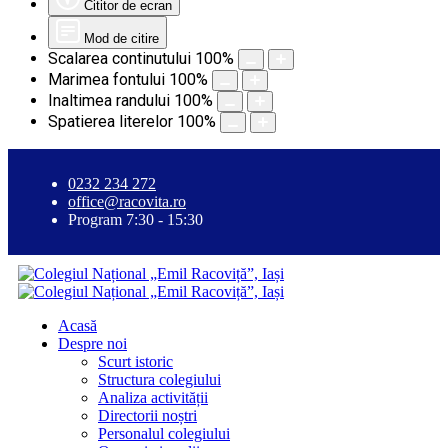
Cititor de ecran
Mod de citire
Scalarea continutului
100
%
Marimea fontului
100
%
Inaltimea randului
100
%
Spatierea literelor
100
%
0232 234 272
office@racovita.ro
Program 7:30 - 15:30
Acasă
Despre noi
Scurt istoric
Structura colegiului
Analiza activității
Directorii noștri
Personalul colegiului