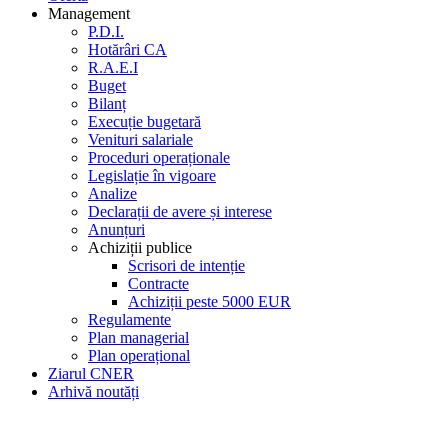
Management
P.D.I.
Hotărâri CA
R.A.E.I
Buget
Bilanț
Execuție bugetară
Venituri salariale
Proceduri operaționale
Legislație în vigoare
Analize
Declarații de avere și interese
Anunțuri
Achiziții publice
Scrisori de intenție
Contracte
Achiziții peste 5000 EUR
Regulamente
Plan managerial
Plan operațional
Ziarul CNER
Arhivă noutăți