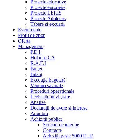
Proiecte educative
Proiecte europene
Proiecte LERIS
Proiecte Adolceris
Tabere și excursii
Evenimente
Profil de zbor
Oferta
Management
P.D.I.
Hotărâri CA
R.A.E.I
Buget
Bilanț
Execuție bugetară
Venituri salariale
Proceduri operaționale
Legislație în vigoare
Analize
Declarații de avere și interese
Anunțuri
Achiziții publice
Scrisori de intenție
Contracte
Achiziții peste 5000 EUR