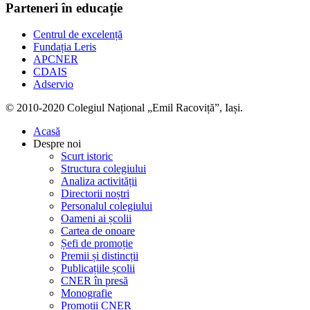
Parteneri în educație
Centrul de excelență
Fundația Leris
APCNER
CDAIS
Adservio
© 2010-2020 Colegiul Național „Emil Racoviță”, Iași.
Acasă
Despre noi
Scurt istoric
Structura colegiului
Analiza activității
Directorii noștri
Personalul colegiului
Oameni ai școlii
Cartea de onoare
Șefi de promoție
Premii și distincții
Publicațiile școlii
CNER în presă
Monografie
Promoții CNER