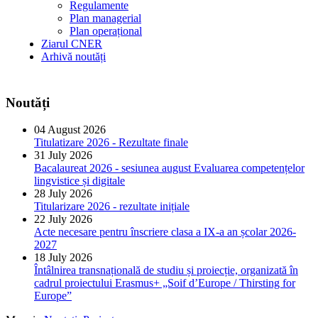
Regulamente
Plan managerial
Plan operațional
Ziarul CNER
Arhivă noutăți
Noutăți
04 August 2026
Titulatizare 2026 - Rezultate finale
31 July 2026
Bacalaureat 2026 - sesiunea august Evaluarea competențelor
lingvistice și digitale
28 July 2026
Titularizare 2026 - rezultate inițiale
22 July 2026
Acte necesare pentru înscriere clasa a IX-a an școlar 2026-
2027
18 July 2026
Întâlnirea transnațională de studiu și proiecție, organizată în
cadrul proiectului Erasmus+ „Soif d’Europe / Thirsting for
Europe”