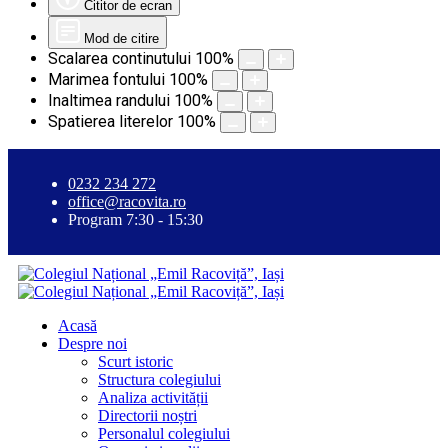
Cititor de ecran
Mod de citire
Scalarea continutului
100
%
Marimea fontului
100
%
Inaltimea randului
100
%
Spatierea literelor
100
%
0232 234 272
office@racovita.ro
Program 7:30 - 15:30
Acasă
Despre noi
Scurt istoric
Structura colegiului
Analiza activității
Directorii noștri
Personalul colegiului