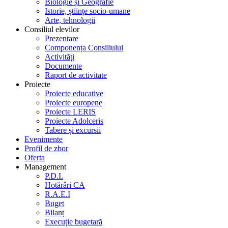
Biologie și Geografie
Istorie, științe socio-umane
Arte, tehnologii
Consiliul elevilor
Prezentare
Componența Consiliului
Activități
Documente
Raport de activitate
Proiecte
Proiecte educative
Proiecte europene
Proiecte LERIS
Proiecte Adolceris
Tabere și excursii
Evenimente
Profil de zbor
Oferta
Management
P.D.I.
Hotărâri CA
R.A.E.I
Buget
Bilanț
Execuție bugetară