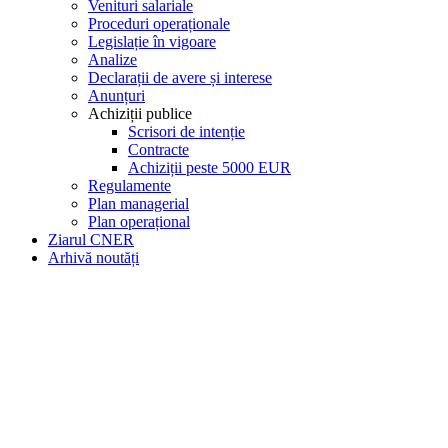
Venituri salariale
Proceduri operaționale
Legislație în vigoare
Analize
Declarații de avere și interese
Anunțuri
Achiziții publice
Scrisori de intenție
Contracte
Achiziții peste 5000 EUR
Regulamente
Plan managerial
Plan operațional
Ziarul CNER
Arhivă noutăți