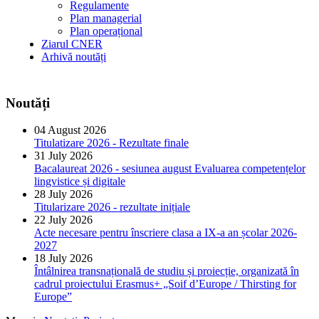
Regulamente
Plan managerial
Plan operațional
Ziarul CNER
Arhivă noutăți
Noutăți
04 August 2026
Titulatizare 2026 - Rezultate finale
31 July 2026
Bacalaureat 2026 - sesiunea august Evaluarea competențelor
lingvistice și digitale
28 July 2026
Titularizare 2026 - rezultate inițiale
22 July 2026
Acte necesare pentru înscriere clasa a IX-a an școlar 2026-
2027
18 July 2026
Întâlnirea transnațională de studiu și proiecție, organizată în
cadrul proiectului Erasmus+ „Soif d’Europe / Thirsting for
Europe”