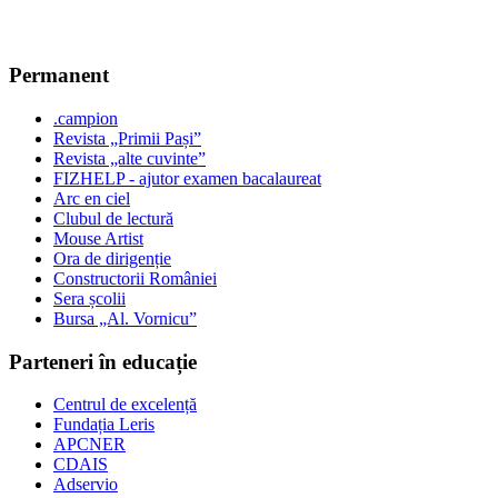
Permanent
.campion
Revista „Primii Pași”
Revista „alte cuvinte”
FIZHELP - ajutor examen bacalaureat
Arc en ciel
Clubul de lectură
Mouse Artist
Ora de dirigenție
Constructorii României
Sera școlii
Bursa „Al. Vornicu”
Parteneri în educație
Centrul de excelență
Fundația Leris
APCNER
CDAIS
Adservio