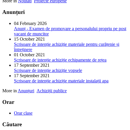
More in
Noutati
Proiecte europene
Anunțuri
04 February 2026
Anunț - Examen de promovare a personalului propriu pe post
vacant de muncitor
15 October 2021
Scrisoare de intenție achiziție materiale pentru curățenie și
întreținere
01 October 2021
Scrisoare de intenție achiziție echipamente de rețea
17 September 2021
Scrisoare de intenție achiziție vopsele
17 September 2021
Scrisoare de intenție achiziție materiale instalații apa
More in
Anunțuri
Achiziții publice
Orar
Orar clase
Căutare