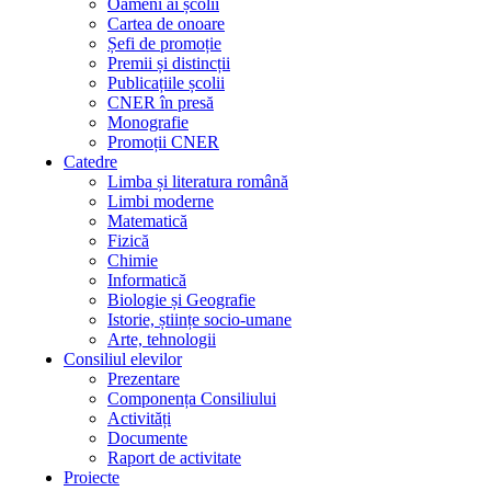
Oameni ai școlii
Cartea de onoare
Șefi de promoție
Premii și distincții
Publicațiile școlii
CNER în presă
Monografie
Promoții CNER
Catedre
Limba și literatura română
Limbi moderne
Matematică
Fizică
Chimie
Informatică
Biologie și Geografie
Istorie, științe socio-umane
Arte, tehnologii
Consiliul elevilor
Prezentare
Componența Consiliului
Activități
Documente
Raport de activitate
Proiecte