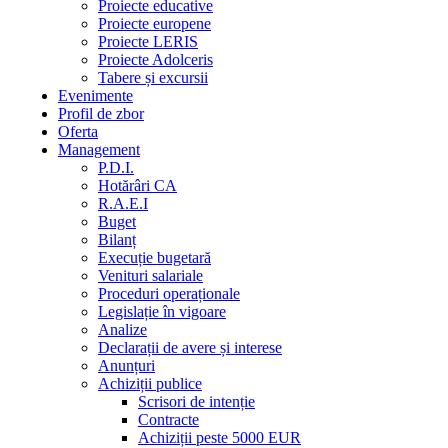
Proiecte educative
Proiecte europene
Proiecte LERIS
Proiecte Adolceris
Tabere și excursii
Evenimente
Profil de zbor
Oferta
Management
P.D.I.
Hotărâri CA
R.A.E.I
Buget
Bilanț
Execuție bugetară
Venituri salariale
Proceduri operaționale
Legislație în vigoare
Analize
Declarații de avere și interese
Anunțuri
Achiziții publice
Scrisori de intenție
Contracte
Achiziții peste 5000 EUR