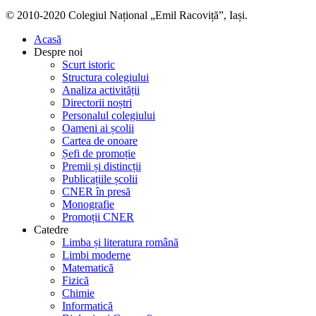
© 2010-2020 Colegiul Național „Emil Racoviță”, Iași.
Acasă
Despre noi
Scurt istoric
Structura colegiului
Analiza activității
Directorii noștri
Personalul colegiului
Oameni ai școlii
Cartea de onoare
Șefi de promoție
Premii și distincții
Publicațiile școlii
CNER în presă
Monografie
Promoții CNER
Catedre
Limba și literatura română
Limbi moderne
Matematică
Fizică
Chimie
Informatică