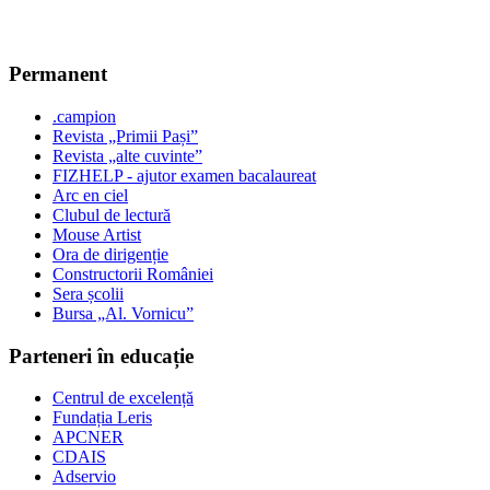
Permanent
.campion
Revista „Primii Pași”
Revista „alte cuvinte”
FIZHELP - ajutor examen bacalaureat
Arc en ciel
Clubul de lectură
Mouse Artist
Ora de dirigenție
Constructorii României
Sera școlii
Bursa „Al. Vornicu”
Parteneri în educație
Centrul de excelență
Fundația Leris
APCNER
CDAIS
Adservio