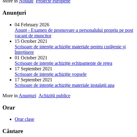
More in
Noutati
Proiecte europene
Anunțuri
04 February 2026
Anunț - Examen de promovare a personalului propriu pe post
vacant de muncitor
15 October 2021
Scrisoare de intenție achiziție materiale pentru curățenie și
întreținere
01 October 2021
Scrisoare de intenție achiziție echipamente de rețea
17 September 2021
Scrisoare de intenție achiziție vopsele
17 September 2021
Scrisoare de intenție achiziție materiale instalații apa
More in
Anunțuri
Achiziții publice
Orar
Orar clase
Căutare