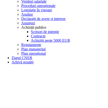
Venituri salariale
Proceduri operaționale
Legislație în vigoare
Analize
Declarații de avere și interese
Anunțuri
Achiziții publice
Scrisori de intenție
Contracte
Achiziții peste 5000 EUR
Regulamente
Plan managerial
Plan operațional
Ziarul CNER
Arhivă noutăți