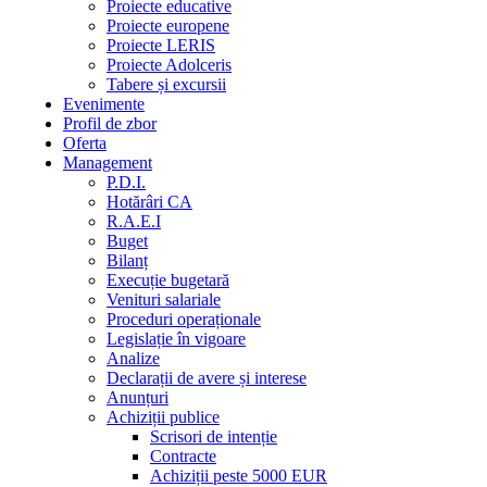
Proiecte educative
Proiecte europene
Proiecte LERIS
Proiecte Adolceris
Tabere și excursii
Evenimente
Profil de zbor
Oferta
Management
P.D.I.
Hotărâri CA
R.A.E.I
Buget
Bilanț
Execuție bugetară
Venituri salariale
Proceduri operaționale
Legislație în vigoare
Analize
Declarații de avere și interese
Anunțuri
Achiziții publice
Scrisori de intenție
Contracte
Achiziții peste 5000 EUR