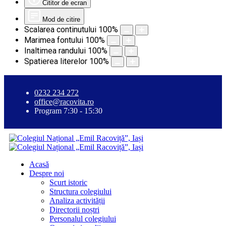
Cititor de ecran
Mod de citire
Scalarea continutului
100
%
Marimea fontului
100
%
Inaltimea randului
100
%
Spatierea literelor
100
%
0232 234 272
office@racovita.ro
Program 7:30 - 15:30
Acasă
Despre noi
Scurt istoric
Structura colegiului
Analiza activității
Directorii noștri
Personalul colegiului