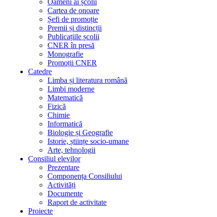
Oameni ai școlii
Cartea de onoare
Șefi de promoție
Premii și distincții
Publicațiile școlii
CNER în presă
Monografie
Promoții CNER
Catedre
Limba și literatura română
Limbi moderne
Matematică
Fizică
Chimie
Informatică
Biologie și Geografie
Istorie, științe socio-umane
Arte, tehnologii
Consiliul elevilor
Prezentare
Componența Consiliului
Activități
Documente
Raport de activitate
Proiecte