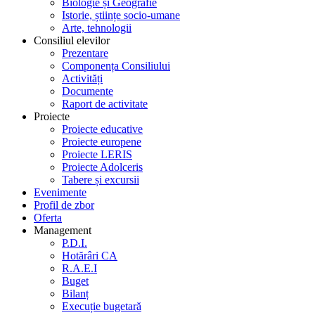
Biologie și Geografie
Istorie, științe socio-umane
Arte, tehnologii
Consiliul elevilor
Prezentare
Componența Consiliului
Activități
Documente
Raport de activitate
Proiecte
Proiecte educative
Proiecte europene
Proiecte LERIS
Proiecte Adolceris
Tabere și excursii
Evenimente
Profil de zbor
Oferta
Management
P.D.I.
Hotărâri CA
R.A.E.I
Buget
Bilanț
Execuție bugetară