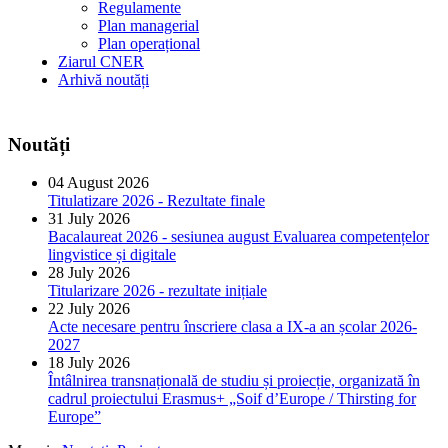
Regulamente
Plan managerial
Plan operațional
Ziarul CNER
Arhivă noutăți
Noutăți
04 August 2026
Titulatizare 2026 - Rezultate finale
31 July 2026
Bacalaureat 2026 - sesiunea august Evaluarea competențelor
lingvistice și digitale
28 July 2026
Titularizare 2026 - rezultate inițiale
22 July 2026
Acte necesare pentru înscriere clasa a IX-a an școlar 2026-
2027
18 July 2026
Întâlnirea transnațională de studiu și proiecție, organizată în
cadrul proiectului Erasmus+ „Soif d’Europe / Thirsting for
Europe”