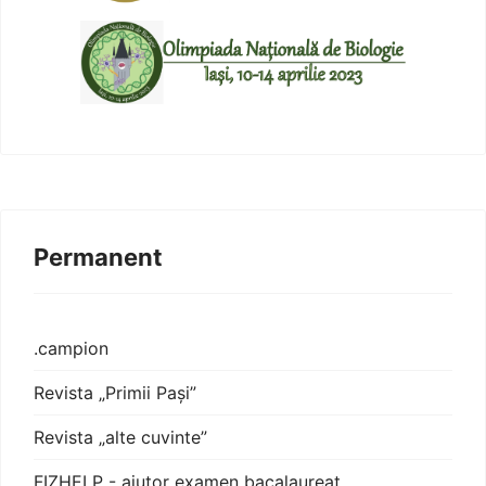
Permanent
.campion
Revista „Primii Pași”
Revista „alte cuvinte”
FIZHELP - ajutor examen bacalaureat