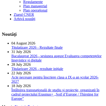
Regulamente
Plan managerial
Plan operațional
Ziarul CNER
Arhivă noutăți
Noutăți
04 August 2026
Titulatizare 2026 - Rezultate finale
31 July 2026
Bacalaureat 2026 - sesiunea august Evaluarea competențelor
lingvistice și digitale
28 July 2026
Titularizare 2026 - rezultate inițiale
22 July 2026
Acte necesare pentru înscriere clasa a IX-a an școlar 2026-
2027
18 July 2026
Întâlnirea transnațională de studiu și proiecție, organizată în
cadrul proiectului Erasmus+ „Soif d’Europe / Thirsting for
Europe”