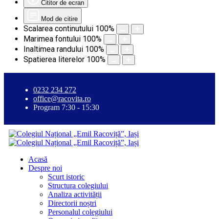
Cititor de ecran
Mod de citire
Scalarea continutului
100
%
Marimea fontului
100
%
Inaltimea randului
100
%
Spatierea literelor
100
%
0232 234 272
office@racovita.ro
Program 7:30 - 15:30
Acasă
Despre noi
Scurt istoric
Structura colegiului
Analiza activității
Directorii noștri
Personalul colegiului