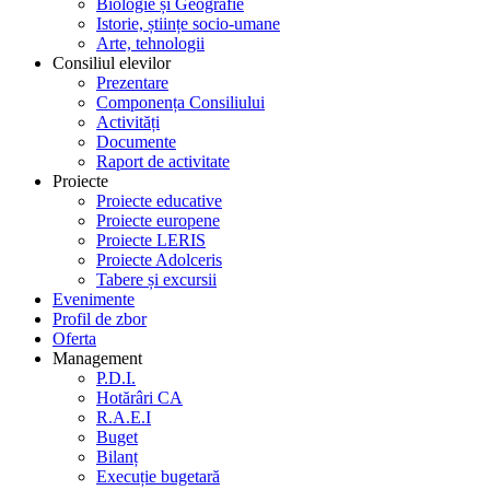
Biologie și Geografie
Istorie, științe socio-umane
Arte, tehnologii
Consiliul elevilor
Prezentare
Componența Consiliului
Activități
Documente
Raport de activitate
Proiecte
Proiecte educative
Proiecte europene
Proiecte LERIS
Proiecte Adolceris
Tabere și excursii
Evenimente
Profil de zbor
Oferta
Management
P.D.I.
Hotărâri CA
R.A.E.I
Buget
Bilanț
Execuție bugetară