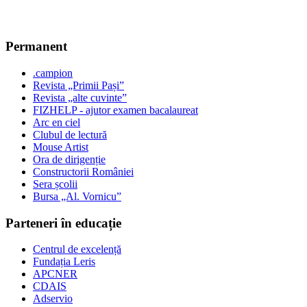
Permanent
.campion
Revista „Primii Pași”
Revista „alte cuvinte”
FIZHELP - ajutor examen bacalaureat
Arc en ciel
Clubul de lectură
Mouse Artist
Ora de dirigenție
Constructorii României
Sera școlii
Bursa „Al. Vornicu”
Parteneri în educație
Centrul de excelență
Fundația Leris
APCNER
CDAIS
Adservio