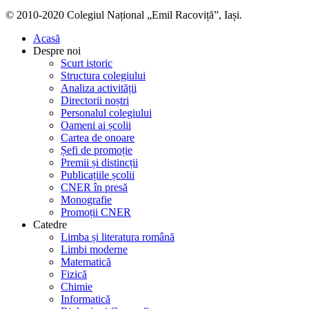
© 2010-2020 Colegiul Național „Emil Racoviță”, Iași.
Acasă
Despre noi
Scurt istoric
Structura colegiului
Analiza activității
Directorii noștri
Personalul colegiului
Oameni ai școlii
Cartea de onoare
Șefi de promoție
Premii și distincții
Publicațiile școlii
CNER în presă
Monografie
Promoții CNER
Catedre
Limba și literatura română
Limbi moderne
Matematică
Fizică
Chimie
Informatică