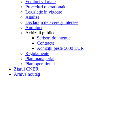
Venituri salariale
Proceduri operaționale
Legislație în vigoare
Analize
Declarații de avere și interese
Anunțuri
Achiziții publice
Scrisori de intenție
Contracte
Achiziții peste 5000 EUR
Regulamente
Plan managerial
Plan operațional
Ziarul CNER
Arhivă noutăți