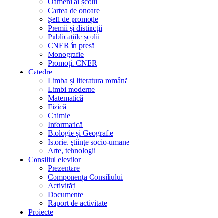
Oameni ai școlii
Cartea de onoare
Șefi de promoție
Premii și distincții
Publicațiile școlii
CNER în presă
Monografie
Promoții CNER
Catedre
Limba și literatura română
Limbi moderne
Matematică
Fizică
Chimie
Informatică
Biologie și Geografie
Istorie, științe socio-umane
Arte, tehnologii
Consiliul elevilor
Prezentare
Componența Consiliului
Activități
Documente
Raport de activitate
Proiecte