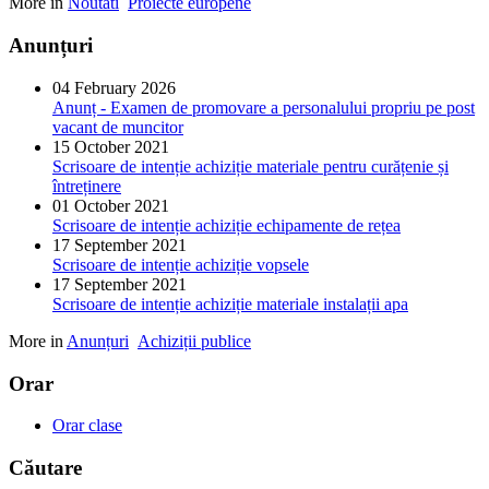
More in
Noutati
Proiecte europene
Anunțuri
04 February 2026
Anunț - Examen de promovare a personalului propriu pe post
vacant de muncitor
15 October 2021
Scrisoare de intenție achiziție materiale pentru curățenie și
întreținere
01 October 2021
Scrisoare de intenție achiziție echipamente de rețea
17 September 2021
Scrisoare de intenție achiziție vopsele
17 September 2021
Scrisoare de intenție achiziție materiale instalații apa
More in
Anunțuri
Achiziții publice
Orar
Orar clase
Căutare