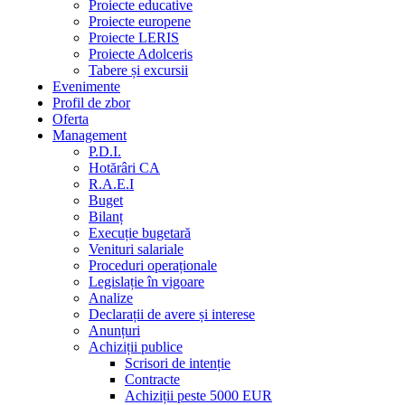
Proiecte educative
Proiecte europene
Proiecte LERIS
Proiecte Adolceris
Tabere și excursii
Evenimente
Profil de zbor
Oferta
Management
P.D.I.
Hotărâri CA
R.A.E.I
Buget
Bilanț
Execuție bugetară
Venituri salariale
Proceduri operaționale
Legislație în vigoare
Analize
Declarații de avere și interese
Anunțuri
Achiziții publice
Scrisori de intenție
Contracte
Achiziții peste 5000 EUR