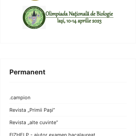
Permanent
.campion
Revista „Primii Pași”
Revista „alte cuvinte”
FIZHELP - ajutor examen bacalaureat