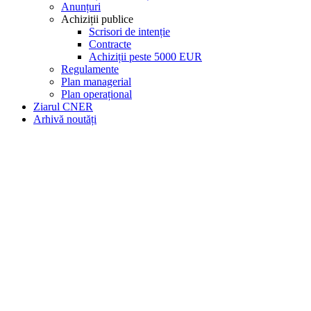
Anunțuri
Achiziții publice
Scrisori de intenție
Contracte
Achiziții peste 5000 EUR
Regulamente
Plan managerial
Plan operațional
Ziarul CNER
Arhivă noutăți