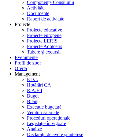
Componența Consiliului
Activități
Documente
Raport de activitate
Proiecte
Proiecte educative
Proiecte europene
Proiecte LERIS
Proiecte Adolceris
Tabere și excursii
Evenimente
Profil de zbor
Oferta
Management
P.D.I.
Hotărâri CA
R.A.E.I
Buget
Bilanț
Execuție bugetară
Venituri salariale
Proceduri operaționale
Legislație în vigoare
Analize
Declarații de avere și interese