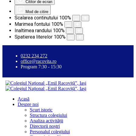
Cititor de ecran
Mod de citire
Scalarea continutului
100
%
Marimea fontului
100
%
Inaltimea randului
100
%
Spatierea literelor
100
%
0232 234 272
office@racovita.ro
Program 7:30 - 15:30
Acasă
Despre noi
Scurt istoric
Structura colegiului
Analiza activității
Directorii noștri
Personalul colegiului