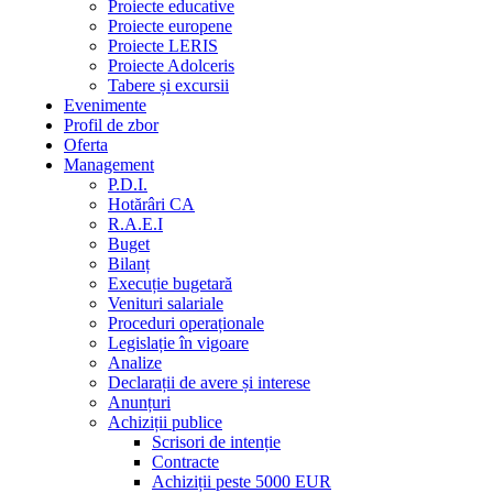
Proiecte educative
Proiecte europene
Proiecte LERIS
Proiecte Adolceris
Tabere și excursii
Evenimente
Profil de zbor
Oferta
Management
P.D.I.
Hotărâri CA
R.A.E.I
Buget
Bilanț
Execuție bugetară
Venituri salariale
Proceduri operaționale
Legislație în vigoare
Analize
Declarații de avere și interese
Anunțuri
Achiziții publice
Scrisori de intenție
Contracte
Achiziții peste 5000 EUR