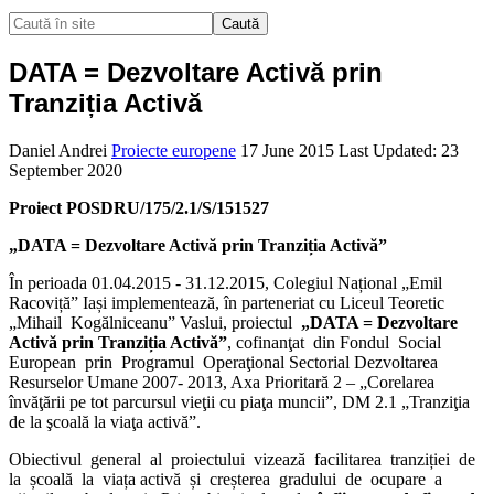
Caută
DATA = Dezvoltare Activă prin
Tranziția Activă
Daniel Andrei
Proiecte europene
17 June 2015
Last Updated: 23
September 2020
Proiect POSDRU/175/2.1/S/151527
„DATA = Dezvoltare Activă prin Tranziția Activă”
În perioada 01.04.2015 - 31.12.2015, Colegiul Național „Emil
Racoviță” Iași implementează, în parteneriat cu Liceul Teoretic
„Mihail Kogălniceanu” Vaslui, proiectul
„DATA = Dezvoltare
Activă prin Tranziția Activă”
, cofinanţat din Fondul Social
European prin Programul Operaţional Sectorial Dezvoltarea
Resurselor Umane 2007- 2013, Axa Prioritară 2 – „Corelarea
învăţării pe tot parcursul vieţii cu piaţa muncii”, DM 2.1 „Tranziţia
de la şcoală la viaţa activă”.
Obiectivul general al proiectului vizează facilitarea tranziției de
la școală la viața activă și creșterea gradului de ocupare a