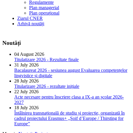
Regulamente
Plan managerial
Plan operațional
Ziarul CNER
Arhivă noutăți
Noutăți
04 August 2026
Titulatizare 2026 - Rezultate finale
31 July 2026
Bacalaureat 2026 - sesiunea august Evaluarea competențelor
lingvistice și digitale
28 July 2026
Titularizare 2026 - rezultate inițiale
22 July 2026
Acte necesare pentru înscriere clasa a IX-a an școlar 2026-
2027
18 July 2026
Întâlnirea transnațională de studiu și proiecție, organizată în
cadrul proiectului Erasmus+ „Soif d’Europe / Thirsting for
Europe”