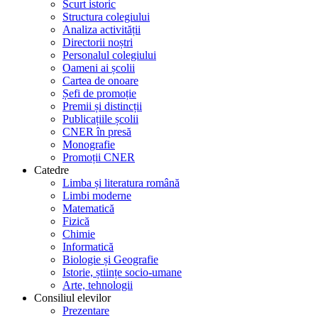
Scurt istoric
Structura colegiului
Analiza activității
Directorii noștri
Personalul colegiului
Oameni ai școlii
Cartea de onoare
Șefi de promoție
Premii și distincții
Publicațiile școlii
CNER în presă
Monografie
Promoții CNER
Catedre
Limba și literatura română
Limbi moderne
Matematică
Fizică
Chimie
Informatică
Biologie și Geografie
Istorie, științe socio-umane
Arte, tehnologii
Consiliul elevilor
Prezentare