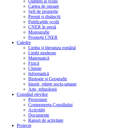
Oameni ai școlii
Cartea de onoare
Șefi de promoție
Premii și distincții
Publicațiile școlii
CNER în presă
Monografie
Promoții CNER
Catedre
Limba și literatura română
Limbi moderne
Matematică
Fizică
Chimie
Informatică
Biologie și Geografie
Istorie, științe socio-umane
Arte, tehnologii
Consiliul elevilor
Prezentare
Componența Consiliului
Activități
Documente
Raport de activitate
Proiecte