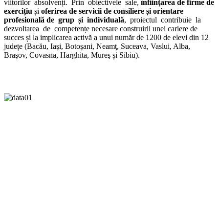
viitorilor absolvenți. Prin obiectivele sale,
înființarea de firme de
exercițiu
și
oferirea de servicii de consiliere și orientare
profesională de grup și individuală
, proiectul contribuie la
dezvoltarea de competențe necesare construirii unei cariere de
succes și la implicarea activă a unui număr de 1200 de elevi din 12
județe (Bacău, Iaşi, Botoşani, Neamţ, Suceava, Vaslui, Alba,
Braşov, Covasna, Harghita, Mureş și Sibiu).