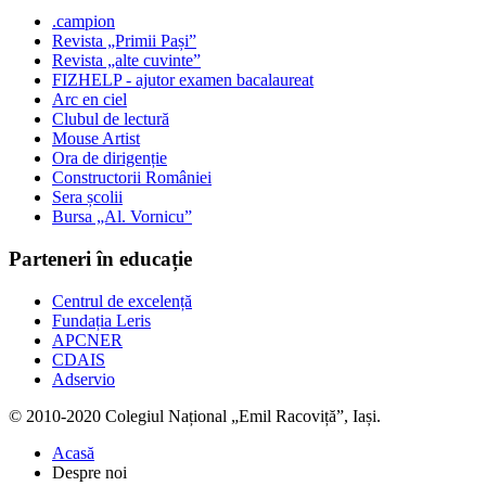
.campion
Revista „Primii Pași”
Revista „alte cuvinte”
FIZHELP - ajutor examen bacalaureat
Arc en ciel
Clubul de lectură
Mouse Artist
Ora de dirigenție
Constructorii României
Sera școlii
Bursa „Al. Vornicu”
Parteneri în educație
Centrul de excelență
Fundația Leris
APCNER
CDAIS
Adservio
© 2010-2020 Colegiul Național „Emil Racoviță”, Iași.
Acasă
Despre noi