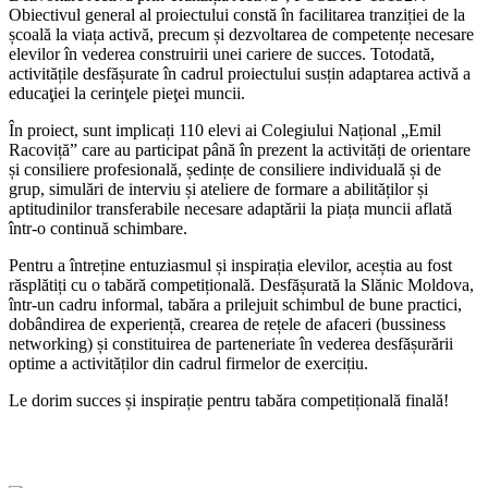
Obiectivul general al proiectului constă în facilitarea tranziției de la
școală la viața activă, precum și dezvoltarea de competențe necesare
elevilor în vederea construirii unei cariere de succes. Totodată,
activitățile desfășurate în cadrul proiectului susțin adaptarea activă a
educaţiei la cerinţele pieţei muncii.
În proiect, sunt implicați 110 elevi ai Colegiului Național „Emil
Racoviță” care au participat până în prezent la activități de orientare
și consiliere profesională, ședințe de consiliere individuală și de
grup, simulări de interviu și ateliere de formare a abilităților și
aptitudinilor transferabile necesare adaptării la piața muncii aflată
într-o continuă schimbare.
Pentru a întreține entuziasmul și inspirația elevilor, aceștia au fost
răsplătiți cu o tabără competițională. Desfășurată la Slănic Moldova,
într-un cadru informal, tabăra a prilejuit schimbul de bune practici,
dobândirea de experiență, crearea de rețele de afaceri (bussiness
networking) și constituirea de parteneriate în vederea desfășurării
optime a activităților din cadrul firmelor de exercițiu.
Le dorim succes și inspirație pentru tabăra competițională finală!