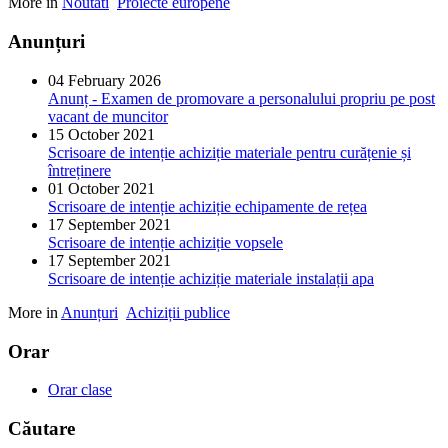
More in
Noutati
Proiecte europene
Anunțuri
04 February 2026
Anunț - Examen de promovare a personalului propriu pe post
vacant de muncitor
15 October 2021
Scrisoare de intenție achiziție materiale pentru curățenie și
întreținere
01 October 2021
Scrisoare de intenție achiziție echipamente de rețea
17 September 2021
Scrisoare de intenție achiziție vopsele
17 September 2021
Scrisoare de intenție achiziție materiale instalații apa
More in
Anunțuri
Achiziții publice
Orar
Orar clase
Căutare