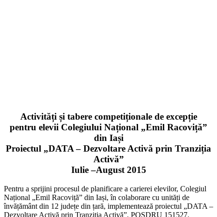
Activități și tabere competiționale de excepție
pentru elevii Colegiului Național „Emil Racoviță”
din Iași
Proiectul „DATA – Dezvoltare Activă prin Tranziția
Activă”
Iulie –August 2015
Pentru a sprijini procesul de planificare a carierei elevilor, Colegiul
Național „Emil Racoviță” din Iași, în colaborare cu unități de
învățământ din 12 județe din țară, implementează proiectul „DATA –
Dezvoltare Activă prin Tranziția Activă”, POSDRU 151527.