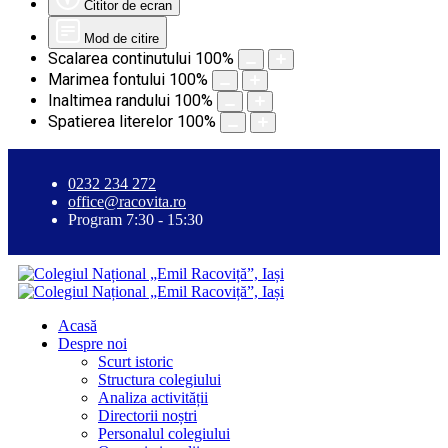
Cititor de ecran
Mod de citire
Scalarea continutului
100
%
Marimea fontului
100
%
Inaltimea randului
100
%
Spatierea literelor
100
%
0232 234 272
office@racovita.ro
Program 7:30 - 15:30
Acasă
Despre noi
Scurt istoric
Structura colegiului
Analiza activității
Directorii noștri
Personalul colegiului