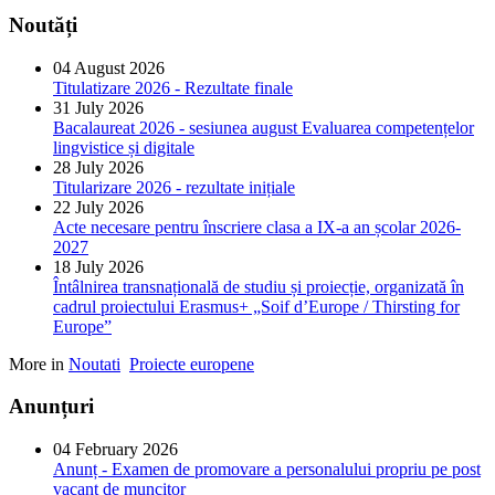
Noutăți
04 August 2026
Titulatizare 2026 - Rezultate finale
31 July 2026
Bacalaureat 2026 - sesiunea august Evaluarea competențelor
lingvistice și digitale
28 July 2026
Titularizare 2026 - rezultate inițiale
22 July 2026
Acte necesare pentru înscriere clasa a IX-a an școlar 2026-
2027
18 July 2026
Întâlnirea transnațională de studiu și proiecție, organizată în
cadrul proiectului Erasmus+ „Soif d’Europe / Thirsting for
Europe”
More in
Noutati
Proiecte europene
Anunțuri
04 February 2026
Anunț - Examen de promovare a personalului propriu pe post
vacant de muncitor