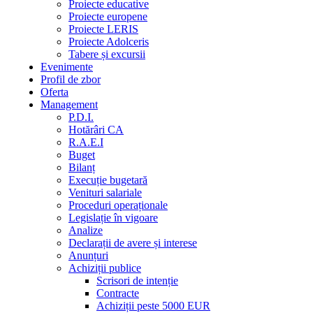
Proiecte educative
Proiecte europene
Proiecte LERIS
Proiecte Adolceris
Tabere și excursii
Evenimente
Profil de zbor
Oferta
Management
P.D.I.
Hotărâri CA
R.A.E.I
Buget
Bilanț
Execuție bugetară
Venituri salariale
Proceduri operaționale
Legislație în vigoare
Analize
Declarații de avere și interese
Anunțuri
Achiziții publice
Scrisori de intenție
Contracte
Achiziții peste 5000 EUR