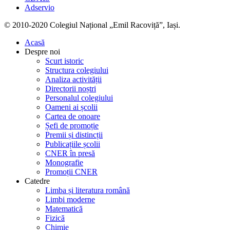
Adservio
© 2010-2020 Colegiul Național „Emil Racoviță”, Iași.
Acasă
Despre noi
Scurt istoric
Structura colegiului
Analiza activității
Directorii noștri
Personalul colegiului
Oameni ai școlii
Cartea de onoare
Șefi de promoție
Premii și distincții
Publicațiile școlii
CNER în presă
Monografie
Promoții CNER
Catedre
Limba și literatura română
Limbi moderne
Matematică
Fizică
Chimie