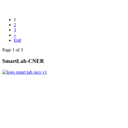
1
2
3
»
End
Page 1 of 3
SmartLab-CNER