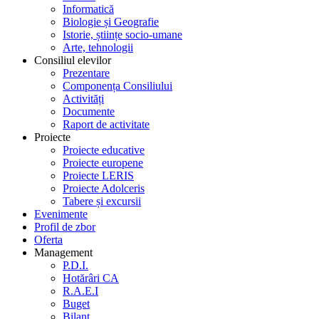
Informatică
Biologie și Geografie
Istorie, științe socio-umane
Arte, tehnologii
Consiliul elevilor
Prezentare
Componența Consiliului
Activități
Documente
Raport de activitate
Proiecte
Proiecte educative
Proiecte europene
Proiecte LERIS
Proiecte Adolceris
Tabere și excursii
Evenimente
Profil de zbor
Oferta
Management
P.D.I.
Hotărâri CA
R.A.E.I
Buget
Bilanț