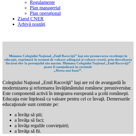
Regulamente
Plan managerial
Plan operațional
Ziarul CNER
Arhivă noutăți
Misiunea Colegiului Naţional „Emil Racoviţă” Iaşi este promovarea excelenţei în
educaţie, exprimată în termeni de valoare adăugată şi valoare creată, prin dezvoltarea
fiecărui elev la potenţialul său maxim. Misiunea Colegiului Naţional „Emil Racoviţă”
poate fi esenţializată în cuvintele
„
Mereu mai buni!
”.
Colegiului Naţional „Emil Racoviţă” Iaşi are rol de avangardă în
modernizarea şi reformarea învățământului românesc preuniversitar.
Este componentă activă în integrarea europeană a şcolii româneşti.
Educaţia este înţeleasă ca valoare pentru cel ce învaţă. Demersurile
educaţionale sunt centrate pe:
a învăţa să ştii;
a învăţa să faci;
a învăţa regulile convieţuirii;
a învăţa să fii.