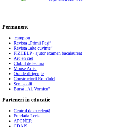
Permanent
.campion
Revista „Primii Pași”
Revista „alte cuvinte”
FIZHELP - ajutor examen bacalaureat
Arc en ciel
Clubul de lectură
Mouse Artist
Ora de dirigenție
Constructorii României
Sera școlii
Bursa „Al. Vornicu”
Parteneri în educație
Centrul de excelență
Fundația Leris
APCNER
CDAIS