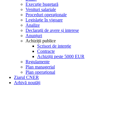
Execuție bugetară
Venituri salariale
Proceduri operaționale
Legislație în vigoare
Analize
Declarații de avere și interese
Anunțuri
Achiziții publice
Scrisori de intenție
Contracte
Achiziții peste 5000 EUR
Regulamente
Plan managerial
Plan operațional
Ziarul CNER
Arhivă noutăți