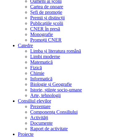
Oameni ai școlii
Cartea de onoare
Șefi de promoție
Premii și distincții
Publicațiile școlii
CNER în presă
Monografie
Promoții CNER
Catedre
Limba și literatura română
Limbi moderne
Matematică
Fizică
Chimie
Informatică
Biologie și Geografie
Istorie, științe socio-umane
Arte, tehnologii
Consiliul elevilor
Prezentare
Componența Consiliului
Activități
Documente
Raport de activitate
Proiecte