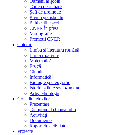
Oameni ai școlii
Cartea de onoare
Șefi de promoție
Premii și distincții
Publicațiile școlii
CNER în presă
Monografie
Promoții CNER
Catedre
Limba și literatura română
Limbi moderne
Matematică
Fizică
Chimie
Informatică
Biologie și Geografie
Istorie, științe socio-umane
Arte, tehnologii
Consiliul elevilor
Prezentare
Componența Consiliului
Activități
Documente
Raport de activitate
Proiecte