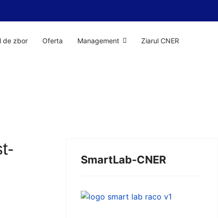
il de zbor
Oferta
Management
Ziarul CNER
t-
SmartLab-CNER