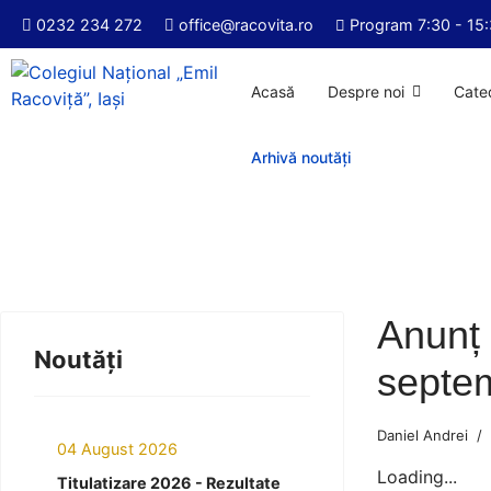
0232 234 272
office@racovita.ro
Program 7:30 - 15
Acasă
Despre noi
Cate
Arhivă noutăți
Anunț 
Noutăți
septe
Daniel Andrei
04 August 2026
Loading...
Titulatizare 2026 - Rezultate