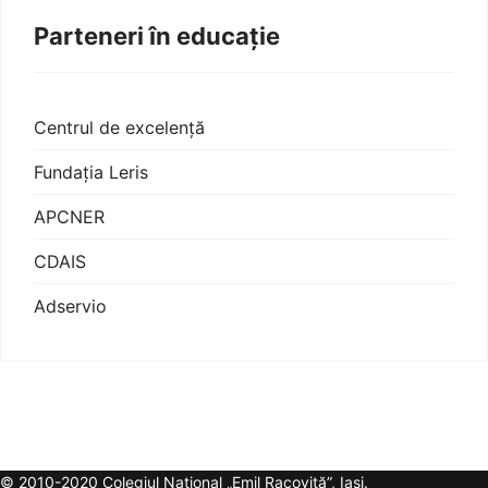
Parteneri în educație
Centrul de excelență
Fundația Leris
APCNER
CDAIS
Adservio
© 2010-2020 Colegiul Național „Emil Racoviță”, Iași.