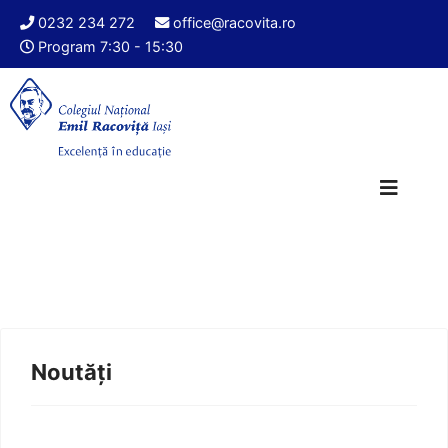
0232 234 272
office@racovita.ro
Program 7:30 - 15:30
Noutăți