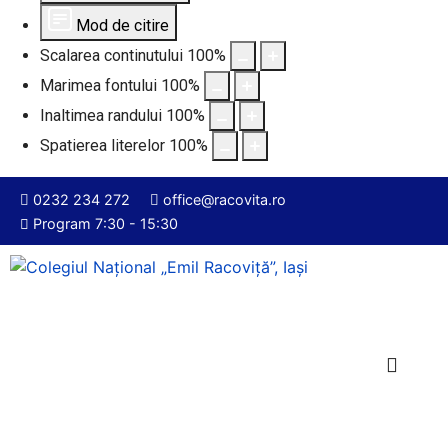
Mod de citire
Scalarea continutului
100
%
Marimea fontului
100
%
Inaltimea randului
100
%
Spatierea literelor
100
%
0232 234 272
office@racovita.ro
Program 7:30 - 15:30