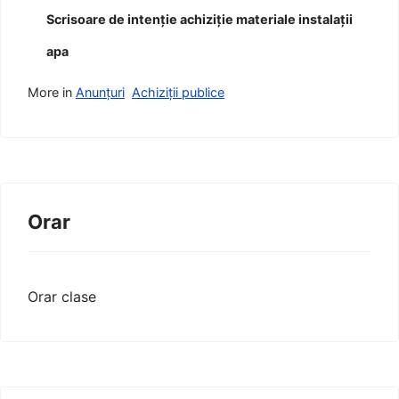
Scrisoare de intenție achiziție materiale instalații
apa
More in
Anunțuri
Achiziții publice
Orar
Orar clase