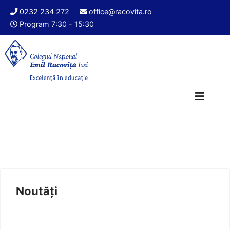
0232 234 272
office@racovita.ro
Program 7:30 - 15:30
Noutăți