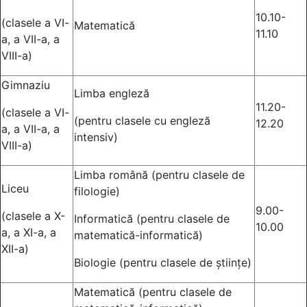
10.10-
(clasele a VI-
Matematică
11.10
a, a VII-a, a
VIII-a)
Gimnaziu
Limba engleză
11.20-
(clasele a VI-
(pentru clasele cu engleză
12.20
a, a VII-a, a
intensiv)
VIII-a)
Limba română (pentru clasele de
Liceu
filologie)
9.00-
(clasele a X-
Informatică (pentru clasele de
10.00
a, a XI-a, a
matematică-informatică)
XII-a)
Biologie (pentru clasele de științe)
Matematică (pentru clasele de