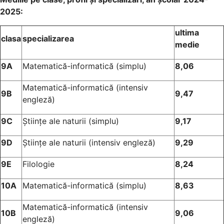
2025:
ultima
clasa
specializarea
medie
9A
Matematică-informatică (simplu)
8,06
Matematică-informatică (intensiv
9B
9,47
engleză)
9C
Științe ale naturii (simplu)
9,17
9D
Științe ale naturii (intensiv engleză)
9,29
9E
Filologie
8,24
10A
Matematică-informatică (simplu)
8,63
Matematică-informatică (intensiv
10B
9,06
engleză)