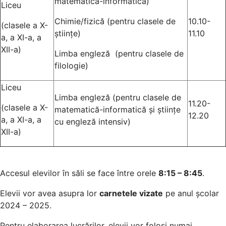
matematică-informatică)
Liceu
Chimie/fizică (pentru clasele de
10.10-
(clasele a X-
științe)
11.10
a, a XI-a, a
XII-a)
Limba engleză (pentru clasele de
filologie)
Liceu
Limba engleză (pentru clasele de
11.20-
(clasele a X-
matematică-informatică și științe
12.20
a, a XI-a, a
cu engleză intensiv)
XII-a)
Accesul elevilor în săli se face între orele
8:15 – 8:45
.
Elevii vor avea asupra lor
carnetele vizate
pe anul școlar
2024 – 2025.
Pentru elaborarea lucrărilor, elevii vor folosi numai