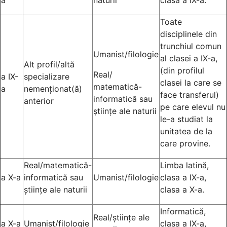
a
naturii
clasa a IX-a.
Toate
disciplinele din
trunchiul comun
Umanist/filologie
al clasei a IX-a,
Alt profil/altă
(din profilul
Real/
a IX-
specializare
clasei la care se
matematică-
a
nemenționat(ă)
face transferul)
informatică sau
anterior
pe care elevul nu
științe ale naturii
le-a studiat la
unitatea de la
care provine.
Real/matematică-
Limba latină,
a X-a
informatică sau
Umanist/filologie
clasa a IX-a,
științe ale naturii
clasa a X-a.
Informatică,
Real/științe ale
a X-a
Umanist/filologie
clasa a IX-a,