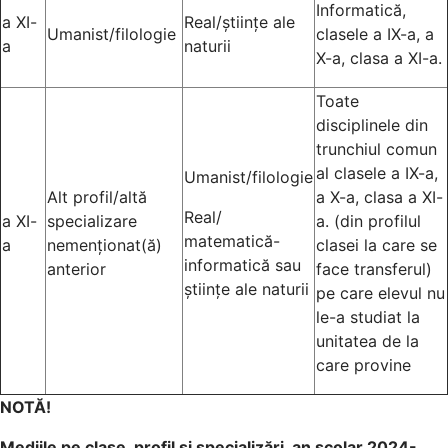
Informatică,
a XI-
Real/științe ale
Umanist/filologie
clasele a IX-a, a
a
naturii
X-a, clasa a XI-a.
Toate
disciplinele din
trunchiul comun
al clasele a IX-a,
Umanist/filologie
Alt profil/altă
a X-a, clasa a XI-
Real/
a XI-
specializare
a. (din profilul
matematică-
a
nemenționat(ă)
clasei la care se
informatică sau
anterior
face transferul)
științe ale naturii
pe care elevul nu
le-a studiat la
unitatea de la
care provine
NOTĂ!
Mediile pe clase, profil și specializări, an școlar 2024-