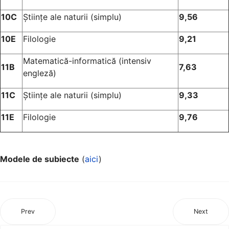
10C
Științe ale naturii (simplu)
9,56
10E
Filologie
9,21
Matematică-informatică (intensiv
11B
7,63
engleză)
11C
Științe ale naturii (simplu)
9,33
11E
Filologie
9,76
Modele de subiecte
(
aici
)
Prev
Next