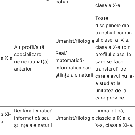
naturii
clasa a X-a.
Toate
disciplinele din
trunchiul comun
al clasei a IX-a,
Umanist/filologie
Alt profil/altă
clasa a X-a (din
Real/
specializare
profilul clasei la
a X-a
matematică-
nemenționat(ă)
care se face
informatică sau
anterior
transferul) pe
științe ale naturii
care elevul nu le-
a studiat la
unitatea de la
care provine.
Real/matematică-
Limba latină,
a XI-
informatică sau
Umanist/filologie
clasele a IX-a, a
a
științe ale naturii
X-a, clasa a XI-a.