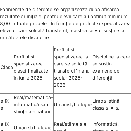
Examenele de diferențe se organizează după afișarea
rezultatelor inițiale, pentru elevii care au obținut minimum
8,00 la toate probele. În funcție de profilul și specializarea
elevilor care solicită transferul, acestea se vor susține la
următoarele discipline:
Profilul și
Profilul și
specializarea la
Discipline la care
specializarea
care se solicită
se susțin
Clasa
clasei finalizate
transferul în anul
examene de
în iunie 2025
școlar 2025-
diferență
2026
Real/matematică-
a IX-
Limba latină,
informatică sau
Umanist/filologie
a
clasa a IX-a.
științe ale naturii
a IX-
Real/științe ale
Informatică,
Umanist/filologie