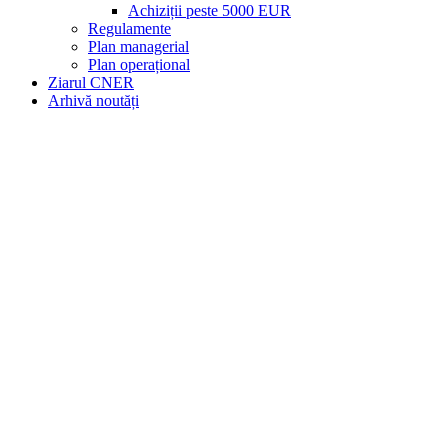
Achiziții peste 5000 EUR
Regulamente
Plan managerial
Plan operațional
Ziarul CNER
Arhivă noutăți