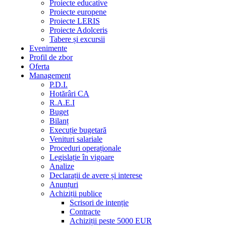
Proiecte educative
Proiecte europene
Proiecte LERIS
Proiecte Adolceris
Tabere și excursii
Evenimente
Profil de zbor
Oferta
Management
P.D.I.
Hotărâri CA
R.A.E.I
Buget
Bilanț
Execuție bugetară
Venituri salariale
Proceduri operaționale
Legislație în vigoare
Analize
Declarații de avere și interese
Anunțuri
Achiziții publice
Scrisori de intenție
Contracte
Achiziții peste 5000 EUR