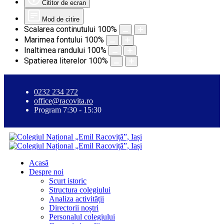
Cititor de ecran
Mod de citire
Scalarea continutului
100
%
Marimea fontului
100
%
Inaltimea randului
100
%
Spatierea literelor
100
%
0232 234 272
office@racovita.ro
Program 7:30 - 15:30
Acasă
Despre noi
Scurt istoric
Structura colegiului
Analiza activității
Directorii noștri
Personalul colegiului