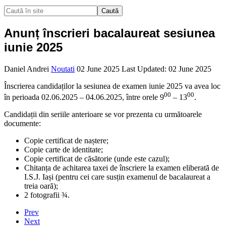
Caută
Anunț înscrieri bacalaureat sesiunea
iunie 2025
Daniel Andrei
Noutati
02 June 2025
Last Updated: 02 June 2025
Înscrierea candidaților la sesiunea de examen iunie 2025 va avea loc
00
00
în perioada 02.06.2025 – 04.06.2025, între orele 9
– 13
.
Candidații din seriile anterioare se vor prezenta cu următoarele
documente:
Copie certificat de naștere;
Copie carte de identitate;
Copie certificat de căsătorie (unde este cazul);
Chitanța de achitarea taxei de înscriere la examen eliberată de
I.S.J. Iași (pentru cei care susțin examenul de bacalaureat a
treia oară);
2 fotografii ¾.
Prev
Next