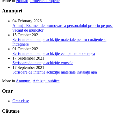
More in
Noutati
Proiecte europene
Anunțuri
04 February 2026
Anunț - Examen de promovare a personalului propriu pe post
vacant de muncitor
15 October 2021
Scrisoare de intenție achiziție materiale pentru curățenie și
întreținere
01 October 2021
Scrisoare de intenție achiziție echipamente de rețea
17 September 2021
Scrisoare de intenție achiziție vopsele
17 September 2021
Scrisoare de intenție achiziție materiale instalații apa
More in
Anunțuri
Achiziții publice
Orar
Orar clase
Căutare