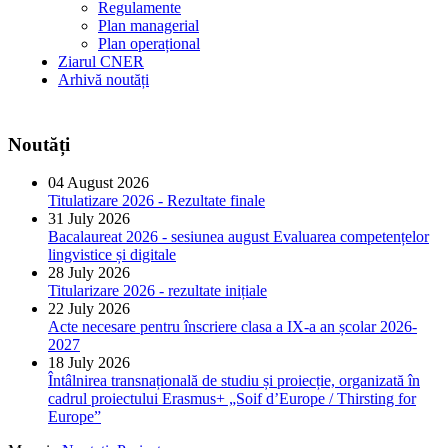
Regulamente
Plan managerial
Plan operațional
Ziarul CNER
Arhivă noutăți
Noutăți
04 August 2026
Titulatizare 2026 - Rezultate finale
31 July 2026
Bacalaureat 2026 - sesiunea august Evaluarea competențelor
lingvistice și digitale
28 July 2026
Titularizare 2026 - rezultate inițiale
22 July 2026
Acte necesare pentru înscriere clasa a IX-a an școlar 2026-
2027
18 July 2026
Întâlnirea transnațională de studiu și proiecție, organizată în
cadrul proiectului Erasmus+ „Soif d’Europe / Thirsting for
Europe”