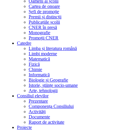
Oameni ai școlii
Cartea de onoare
Șefi de promoție
Premii și distincții
Publicațiile școlii
CNER în presă
Monografie
Promoții CNER
Catedre
Limba și literatura română
Limbi moderne
Matematică
Fizică
Chimie
Informatică
Biologie și Geografie
Istorie, științe socio-umane
Arte, tehnologii
Consiliul elevilor
Prezentare
Componența Consiliului
Activități
Documente
Raport de activitate
Proiecte