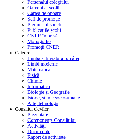
Personalul colegiului
Oameni ai școlii
Cartea de onoare
Șefi de promoție
Premii și distincții
Publicațiile școlii
CNER în presă
Monografie
Promoții CNER
Catedre
Limba și literatura română
Limbi moderne
Matematică
Fizică
Chimie
Informatică
Biologie și Geografie
Istorie, științe socio-umane
Arte, tehnologii
Consiliul elevilor
Prezentare
Componența Consiliului
Activități
Documente
Raport de activitate