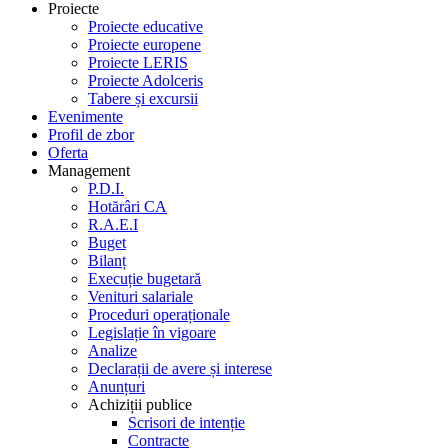
Proiecte
Proiecte educative
Proiecte europene
Proiecte LERIS
Proiecte Adolceris
Tabere și excursii
Evenimente
Profil de zbor
Oferta
Management
P.D.I.
Hotărâri CA
R.A.E.I
Buget
Bilanț
Execuție bugetară
Venituri salariale
Proceduri operaționale
Legislație în vigoare
Analize
Declarații de avere și interese
Anunțuri
Achiziții publice
Scrisori de intenție
Contracte