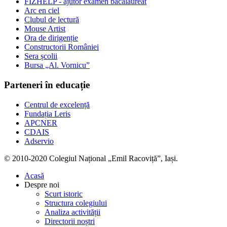
FIZHELP - ajutor examen bacalaureat
Arc en ciel
Clubul de lectură
Mouse Artist
Ora de dirigenție
Constructorii României
Sera școlii
Bursa „Al. Vornicu”
Parteneri în educație
Centrul de excelență
Fundația Leris
APCNER
CDAIS
Adservio
© 2010-2020 Colegiul Național „Emil Racoviță”, Iași.
Acasă
Despre noi
Scurt istoric
Structura colegiului
Analiza activității
Directorii noștri