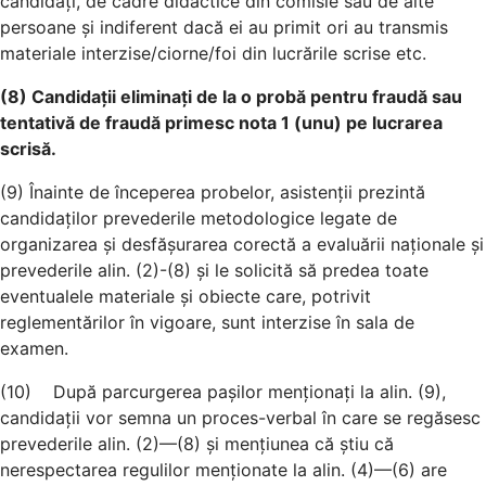
candidați, de cadre didactice din comisie sau de alte
persoane și indiferent dacă ei au primit ori au transmis
materiale interzise/ciorne/foi din lucrările scrise etc.
(8) Candidații eliminați de la o probă pentru fraudă sau
tentativă de fraudă primesc nota 1 (unu) pe lucrarea
scrisă.
(9) Înainte de începerea probelor, asistenții prezintă
candidaților prevederile metodologice legate de
organizarea și desfășurarea corectă a evaluării naționale și
prevederile alin. (2)-(8) și le solicită să predea toate
eventualele materiale și obiecte care, potrivit
reglementărilor în vigoare, sunt interzise în sala de
examen.
(10) După parcurgerea pașilor menționați la alin. (9),
candidații vor semna un proces-verbal în care se regăsesc
prevederile alin. (2)—(8) și mențiunea că știu că
nerespectarea regulilor menționate la alin. (4)—(6) are