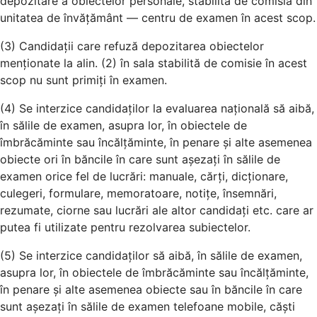
depozitare a obiectelor personale, stabilită de comisia din
unitatea de învățământ — centru de examen în acest scop.
(3) Candidații care refuză depozitarea obiectelor
menționate la alin. (2) în sala stabilită de comisie în acest
scop nu sunt primiți în examen.
(4) Se interzice candidaților la evaluarea națională să aibă,
în sălile de examen, asupra lor, în obiectele de
îmbrăcăminte sau încălțăminte, în penare și alte asemenea
obiecte ori în băncile în care sunt așezați în sălile de
examen orice fel de lucrări: manuale, cărți, dicționare,
culegeri, formulare, memoratoare, notițe, însemnări,
rezumate, ciorne sau lucrări ale altor candidați etc. care ar
putea fi utilizate pentru rezolvarea subiectelor.
(5) Se interzice candidaților să aibă, în sălile de examen,
asupra lor, în obiectele de îmbrăcăminte sau încălțăminte,
în penare și alte asemenea obiecte sau în băncile în care
sunt așezați în sălile de examen telefoane mobile, căști