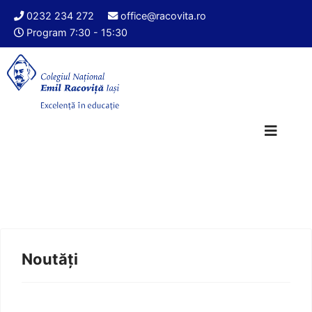
0232 234 272
office@racovita.ro
Program 7:30 - 15:30
Noutăți