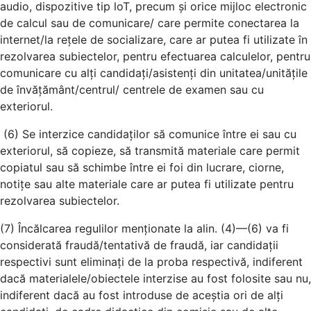
audio, dispozitive tip loT, precum și orice mijloc electronic
de calcul sau de comunicare/ care permite conectarea la
internet/la rețele de socializare, care ar putea fi utilizate în
rezolvarea subiectelor, pentru efectuarea calculelor, pentru
comunicare cu alți candidați/asistenți din unitatea/unitățile
de învățământ/centrul/ centrele de examen sau cu
exteriorul.
(6) Se interzice candidaților să comunice între ei sau cu
exteriorul, să copieze, să transmită materiale care permit
copiatul sau să schimbe între ei foi din lucrare, ciorne,
notițe sau alte materiale care ar putea fi utilizate pentru
rezolvarea subiectelor.
(7) Încălcarea regulilor menționate la alin. (4)—(6) va fi
considerată fraudă/tentativă de fraudă, iar candidații
respectivi sunt eliminați de la proba respectivă, indiferent
dacă materialele/obiectele interzise au fost folosite sau nu,
indiferent dacă au fost introduse de aceștia ori de alți