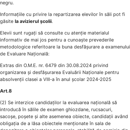
negru.
Informațiile cu privire la repartizarea elevilor în săli pot fi
găsite
la avizierul școlii
.
Elevii sunt rugați să consulte cu atenție materialul
informativ de mai jos pentru a cunoaște prevederile
metodologice referitoare la buna desfășurare a examenului
de Evaluare Națională:
Extras din O.M.E. nr. 6479 din 30.08.2024 privind
organizarea și desfășurarea Evaluării Naționale pentru
absolvenții clasei a VIII-a în anul școlar 2024-2025
Art.8
(2) Se interzice candidaților la evaluarea națională să
introducă în sălile de examen ghiozdane, rucsacuri,
sacoșe, poșete și alte asemenea obiecte, candidații având
obligația de a lăsa obiectele menționate în sala de