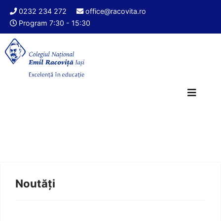
0232 234 272
office@racovita.ro
Program 7:30 - 15:30
Noutăți