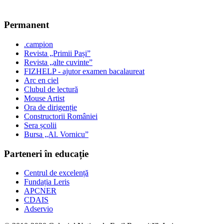
Permanent
.campion
Revista „Primii Pași”
Revista „alte cuvinte”
FIZHELP - ajutor examen bacalaureat
Arc en ciel
Clubul de lectură
Mouse Artist
Ora de dirigenție
Constructorii României
Sera școlii
Bursa „Al. Vornicu”
Parteneri în educație
Centrul de excelență
Fundația Leris
APCNER
CDAIS
Adservio