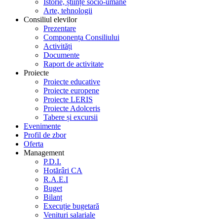
Istorie, științe socio-umane
Arte, tehnologii
Consiliul elevilor
Prezentare
Componența Consiliului
Activități
Documente
Raport de activitate
Proiecte
Proiecte educative
Proiecte europene
Proiecte LERIS
Proiecte Adolceris
Tabere și excursii
Evenimente
Profil de zbor
Oferta
Management
P.D.I.
Hotărâri CA
R.A.E.I
Buget
Bilanț
Execuție bugetară
Venituri salariale