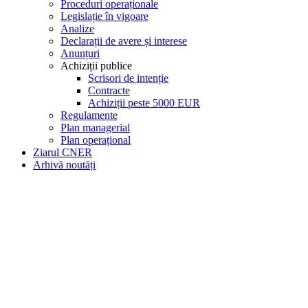
Proceduri operaționale
Legislație în vigoare
Analize
Declarații de avere și interese
Anunțuri
Achiziții publice
Scrisori de intenție
Contracte
Achiziții peste 5000 EUR
Regulamente
Plan managerial
Plan operațional
Ziarul CNER
Arhivă noutăți