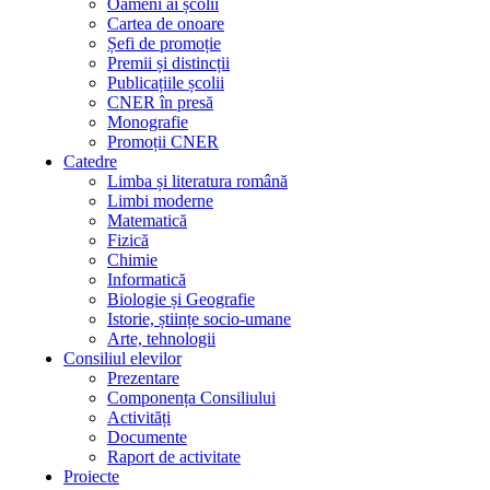
Oameni ai școlii
Cartea de onoare
Șefi de promoție
Premii și distincții
Publicațiile școlii
CNER în presă
Monografie
Promoții CNER
Catedre
Limba și literatura română
Limbi moderne
Matematică
Fizică
Chimie
Informatică
Biologie și Geografie
Istorie, științe socio-umane
Arte, tehnologii
Consiliul elevilor
Prezentare
Componența Consiliului
Activități
Documente
Raport de activitate
Proiecte