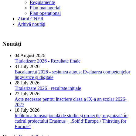
Regulamente
Plan managerial
Plan operațional
Ziarul CNER
Arhivă noutăți
Noutăți
04 August 2026
Titulatizare 2026 - Rezultate finale
31 July 2026
Bacalaureat 2026 - sesiunea august Evaluarea competențelor
lingvistice și digitale
28 July 2026
Titularizare 2026 - rezultate inițiale
22 July 2026
Acte necesare pentru înscriere clasa a IX-a an școlar 2026-
2027
18 July 2026
Întâlnirea transnațională de studiu și proiecție, organizată în
cadrul proiectului Erasmus+ „Soif d’Europe / Thirsting for
Europe”