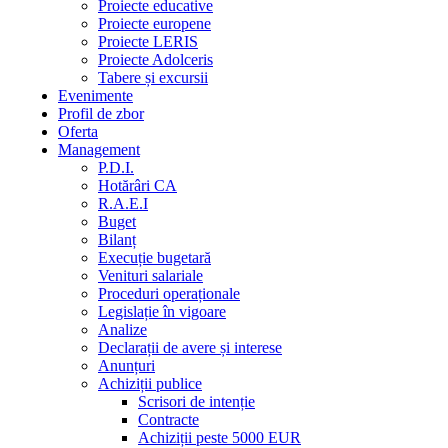
Proiecte educative
Proiecte europene
Proiecte LERIS
Proiecte Adolceris
Tabere și excursii
Evenimente
Profil de zbor
Oferta
Management
P.D.I.
Hotărâri CA
R.A.E.I
Buget
Bilanț
Execuție bugetară
Venituri salariale
Proceduri operaționale
Legislație în vigoare
Analize
Declarații de avere și interese
Anunțuri
Achiziții publice
Scrisori de intenție
Contracte
Achiziții peste 5000 EUR