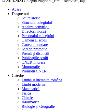
© 2010-2020 Colegiul Național „Emil Racoviță”, Iași.
Acasă
Despre noi
Scurt istoric
Structura colegiului
Analiza activității
Directorii noștri
Personalul colegiului
Oameni ai școlii
Cartea de onoare
Șefi de promoție
Premii și distincții
Publicațiile școlii
CNER în presă
Monografie
Promoții CNER
Catedre
Limba și literatura română
Limbi moderne
Matematică
Fizică
Chimie
Informatică
Biologie și Geografie