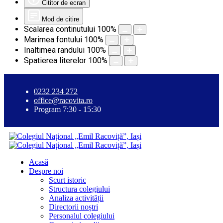
Cititor de ecran
Mod de citire
Scalarea continutului
100
%
Marimea fontului
100
%
Inaltimea randului
100
%
Spatierea literelor
100
%
0232 234 272
office@racovita.ro
Program 7:30 - 15:30
Acasă
Despre noi
Scurt istoric
Structura colegiului
Analiza activității
Directorii noștri
Personalul colegiului