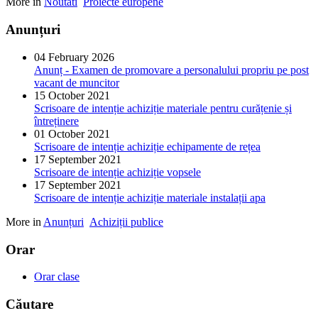
More in
Noutati
Proiecte europene
Anunțuri
04 February 2026
Anunț - Examen de promovare a personalului propriu pe post
vacant de muncitor
15 October 2021
Scrisoare de intenție achiziție materiale pentru curățenie și
întreținere
01 October 2021
Scrisoare de intenție achiziție echipamente de rețea
17 September 2021
Scrisoare de intenție achiziție vopsele
17 September 2021
Scrisoare de intenție achiziție materiale instalații apa
More in
Anunțuri
Achiziții publice
Orar
Orar clase
Căutare