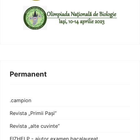
Permanent
.campion
Revista „Primii Pași”
Revista „alte cuvinte”
FIZHELP - ajutor examen bacalaureat