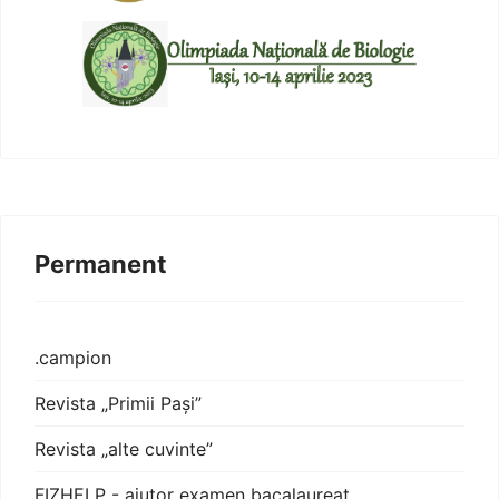
Permanent
.campion
Revista „Primii Pași”
Revista „alte cuvinte”
FIZHELP - ajutor examen bacalaureat