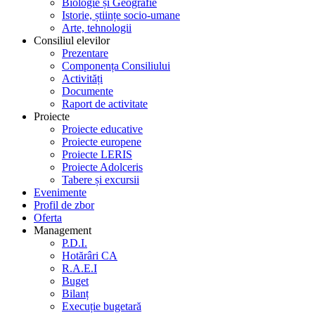
Biologie și Geografie
Istorie, științe socio-umane
Arte, tehnologii
Consiliul elevilor
Prezentare
Componența Consiliului
Activități
Documente
Raport de activitate
Proiecte
Proiecte educative
Proiecte europene
Proiecte LERIS
Proiecte Adolceris
Tabere și excursii
Evenimente
Profil de zbor
Oferta
Management
P.D.I.
Hotărâri CA
R.A.E.I
Buget
Bilanț
Execuție bugetară