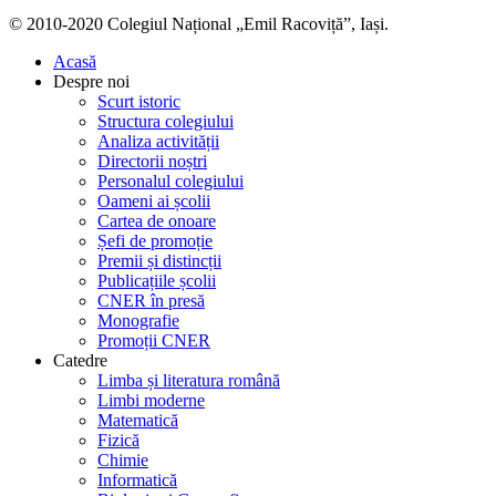
© 2010-2020 Colegiul Național „Emil Racoviță”, Iași.
Acasă
Despre noi
Scurt istoric
Structura colegiului
Analiza activității
Directorii noștri
Personalul colegiului
Oameni ai școlii
Cartea de onoare
Șefi de promoție
Premii și distincții
Publicațiile școlii
CNER în presă
Monografie
Promoții CNER
Catedre
Limba și literatura română
Limbi moderne
Matematică
Fizică
Chimie
Informatică