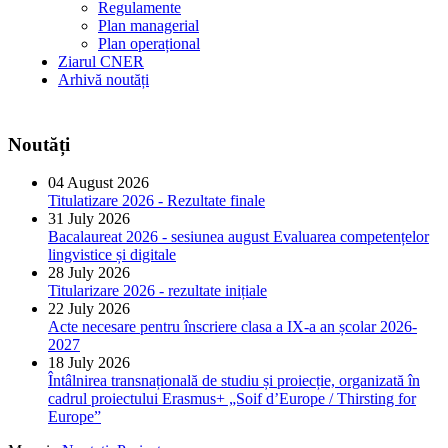
Regulamente
Plan managerial
Plan operațional
Ziarul CNER
Arhivă noutăți
Noutăți
04 August 2026
Titulatizare 2026 - Rezultate finale
31 July 2026
Bacalaureat 2026 - sesiunea august Evaluarea competențelor
lingvistice și digitale
28 July 2026
Titularizare 2026 - rezultate inițiale
22 July 2026
Acte necesare pentru înscriere clasa a IX-a an școlar 2026-
2027
18 July 2026
Întâlnirea transnațională de studiu și proiecție, organizată în
cadrul proiectului Erasmus+ „Soif d’Europe / Thirsting for
Europe”