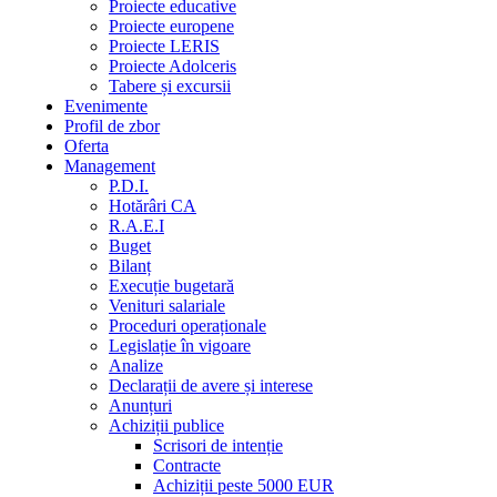
Proiecte educative
Proiecte europene
Proiecte LERIS
Proiecte Adolceris
Tabere și excursii
Evenimente
Profil de zbor
Oferta
Management
P.D.I.
Hotărâri CA
R.A.E.I
Buget
Bilanț
Execuție bugetară
Venituri salariale
Proceduri operaționale
Legislație în vigoare
Analize
Declarații de avere și interese
Anunțuri
Achiziții publice
Scrisori de intenție
Contracte
Achiziții peste 5000 EUR