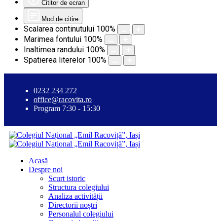
Cititor de ecran
Mod de citire
Scalarea continutului
100
%
Marimea fontului
100
%
Inaltimea randului
100
%
Spatierea literelor
100
%
0232 234 272
office@racovita.ro
Program 7:30 - 15:30
Acasă
Despre noi
Scurt istoric
Structura colegiului
Analiza activității
Directorii noștri
Personalul colegiului