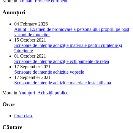
More in
Noutati
Proiecte europene
Anunțuri
04 February 2026
Anunț - Examen de promovare a personalului propriu pe post
vacant de muncitor
15 October 2021
Scrisoare de intenție achiziție materiale pentru curățenie și
întreținere
01 October 2021
Scrisoare de intenție achiziție echipamente de rețea
17 September 2021
Scrisoare de intenție achiziție vopsele
17 September 2021
Scrisoare de intenție achiziție materiale instalații apa
More in
Anunțuri
Achiziții publice
Orar
Orar clase
Căutare