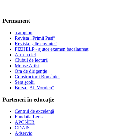
Permanent
.campion
Revista „Primii Pași”
Revista „alte cuvinte”
FIZHELP - ajutor examen bacalaureat
Arc en ciel
Clubul de lectură
Mouse Artist
Ora de dirigenție
Constructorii României
Sera școlii
Bursa „Al. Vornicu”
Parteneri în educație
Centrul de excelență
Fundația Leris
APCNER
CDAIS
Adservio