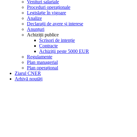
Venituri salariale
Proceduri operaționale
Legislație în vigoare
Analize
Declarații de avere și interese
Anunțuri
Achiziții publice
Scrisori de intenție
Contracte
Achiziții peste 5000 EUR
Regulamente
Plan managerial
Plan operațional
Ziarul CNER
Arhivă noutăți