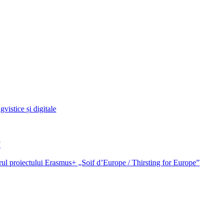
vistice și digitale
7
cadrul proiectului Erasmus+ „Soif d’Europe / Thirsting for Europe”