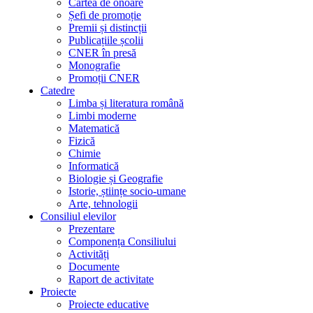
Cartea de onoare
Șefi de promoție
Premii și distincții
Publicațiile școlii
CNER în presă
Monografie
Promoții CNER
Catedre
Limba și literatura română
Limbi moderne
Matematică
Fizică
Chimie
Informatică
Biologie și Geografie
Istorie, științe socio-umane
Arte, tehnologii
Consiliul elevilor
Prezentare
Componența Consiliului
Activități
Documente
Raport de activitate
Proiecte
Proiecte educative