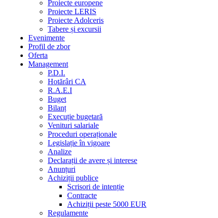
Proiecte europene
Proiecte LERIS
Proiecte Adolceris
Tabere și excursii
Evenimente
Profil de zbor
Oferta
Management
P.D.I.
Hotărâri CA
R.A.E.I
Buget
Bilanț
Execuție bugetară
Venituri salariale
Proceduri operaționale
Legislație în vigoare
Analize
Declarații de avere și interese
Anunțuri
Achiziții publice
Scrisori de intenție
Contracte
Achiziții peste 5000 EUR
Regulamente