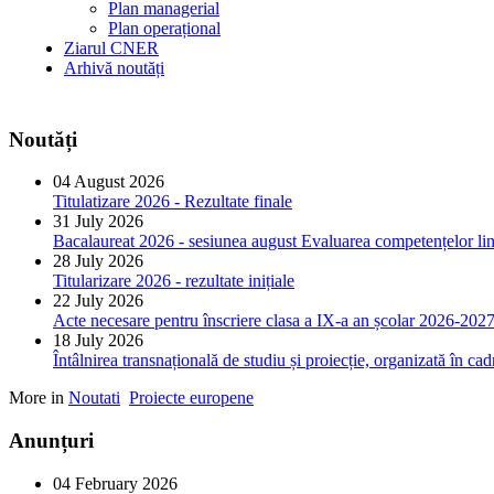
Plan managerial
Plan operațional
Ziarul CNER
Arhivă noutăți
Noutăți
04 August 2026
Titulatizare 2026 - Rezultate finale
31 July 2026
Bacalaureat 2026 - sesiunea august Evaluarea competențelor ling
28 July 2026
Titularizare 2026 - rezultate inițiale
22 July 2026
Acte necesare pentru înscriere clasa a IX-a an școlar 2026-202
18 July 2026
Întâlnirea transnațională de studiu și proiecție, organizată în 
More in
Noutati
Proiecte europene
Anunțuri
04 February 2026