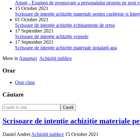
Anunț - Examen de promovare a personalului propriu pe post v
15 October 2021
Scrisoare de intenție achiziție materiale pentru curățenie și între
01 October 2021
Scrisoare de intenție achiziție echipamente de rețea
17 September 2021
Scrisoare de intenție achiziție vopsele
17 September 2021
Scrisoare de intenție achiziție materiale instalații apa
More in
Anunțuri
Achiziții publice
Orar
Orar clase
Căutare
Caută
Scrisoare de intenție achiziție materiale pe
Daniel Andrei
Achiziții publice
15 October 2021