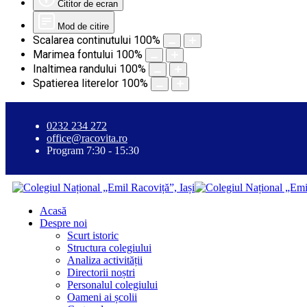
Cititor de ecran
Mod de citire
Scalarea continutului
100
%
Marimea fontului
100
%
Inaltimea randului
100
%
Spatierea literelor
100
%
0232 234 272
office@racovita.ro
Program 7:30 - 15:30
Acasă
Despre noi
Scurt istoric
Structura colegiului
Analiza activității
Directorii noștri
Personalul colegiului
Oameni ai școlii