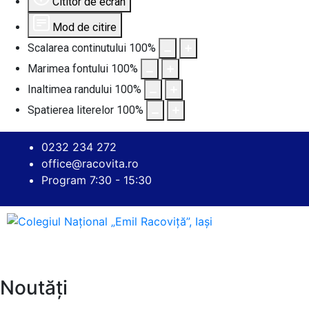
Cititor de ecran
Mod de citire
Scalarea continutului
100
%
Marimea fontului
100
%
Inaltimea randului
100
%
Spatierea literelor
100
%
0232 234 272
office@racovita.ro
Program 7:30 - 15:30
Noutăți