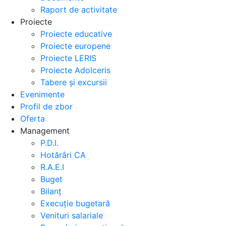
Raport de activitate
Proiecte
Proiecte educative
Proiecte europene
Proiecte LERIS
Proiecte Adolceris
Tabere și excursii
Evenimente
Profil de zbor
Oferta
Management
P.D.I.
Hotărâri CA
R.A.E.I
Buget
Bilanț
Execuție bugetară
Venituri salariale