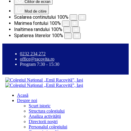
Cititor de ecran
Mod de citire
Scalarea continutului
100
%
Marimea fontului
100
%
Inaltimea randului
100
%
Spatierea literelor
100
%
0232 234 272
office@racovita.ro
Program 7:30 - 15:30
Acasă
Despre noi
Scurt istoric
Structura colegiului
Analiza activității
Directorii noștri
Personalul colegiului