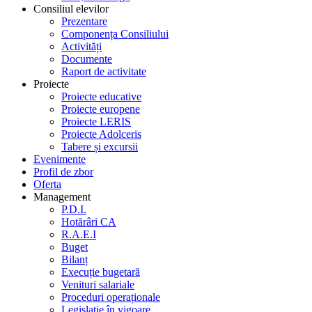
Consiliul elevilor
Prezentare
Componența Consiliului
Activități
Documente
Raport de activitate
Proiecte
Proiecte educative
Proiecte europene
Proiecte LERIS
Proiecte Adolceris
Tabere și excursii
Evenimente
Profil de zbor
Oferta
Management
P.D.I.
Hotărâri CA
R.A.E.I
Buget
Bilanț
Execuție bugetară
Venituri salariale
Proceduri operaționale
Legislație în vigoare