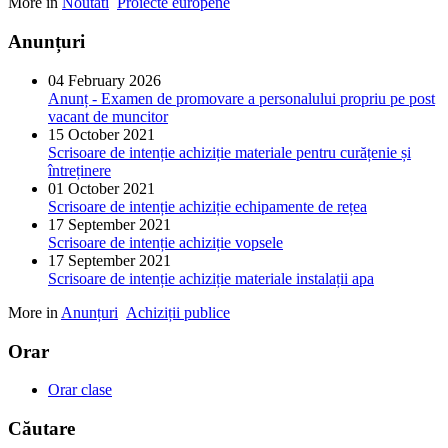
More in
Noutati
Proiecte europene
Anunțuri
04 February 2026
Anunț - Examen de promovare a personalului propriu pe post
vacant de muncitor
15 October 2021
Scrisoare de intenție achiziție materiale pentru curățenie și
întreținere
01 October 2021
Scrisoare de intenție achiziție echipamente de rețea
17 September 2021
Scrisoare de intenție achiziție vopsele
17 September 2021
Scrisoare de intenție achiziție materiale instalații apa
More in
Anunțuri
Achiziții publice
Orar
Orar clase
Căutare