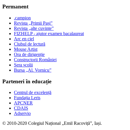
Permanent
.campion
Revista „Primii Pași”
Revista „alte cuvinte”
FIZHELP - ajutor examen bacalaureat
Arc en ciel
Clubul de lectură
Mouse Artist
Ora de dirigenție
Constructorii României
Sera școlii
Bursa „Al. Vornicu”
Parteneri în educație
Centrul de excelență
Fundația Leris
APCNER
CDAIS
Adservio
© 2010-2020 Colegiul Național „Emil Racoviță”, Iași.