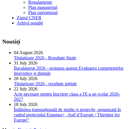
Regulamente
Plan managerial
Plan operațional
Ziarul CNER
Arhivă noutăți
Noutăți
04 August 2026
Titulatizare 2026 - Rezultate finale
31 July 2026
Bacalaureat 2026 - sesiunea august Evaluarea competențelor
lingvistice și digitale
28 July 2026
Titularizare 2026 - rezultate inițiale
22 July 2026
Acte necesare pentru înscriere clasa a IX-a an școlar 2026-
2027
18 July 2026
Întâlnirea transnațională de studiu și proiecție, organizată în
cadrul proiectului Erasmus+ „Soif d’Europe / Thirsting for
Europe”