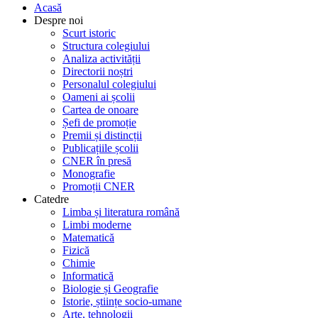
Acasă
Despre noi
Scurt istoric
Structura colegiului
Analiza activității
Directorii noștri
Personalul colegiului
Oameni ai școlii
Cartea de onoare
Șefi de promoție
Premii și distincții
Publicațiile școlii
CNER în presă
Monografie
Promoții CNER
Catedre
Limba și literatura română
Limbi moderne
Matematică
Fizică
Chimie
Informatică
Biologie și Geografie
Istorie, științe socio-umane
Arte, tehnologii