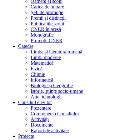
Oameni ai școlii
Cartea de onoare
Șefi de promoție
Premii și distincții
Publicațiile școlii
CNER în presă
Monografie
Promoții CNER
Catedre
Limba și literatura română
Limbi moderne
Matematică
Fizică
Chimie
Informatică
Biologie și Geografie
Istorie, științe socio-umane
Arte, tehnologii
Consiliul elevilor
Prezentare
Componența Consiliului
Activități
Documente
Raport de activitate
Proiecte