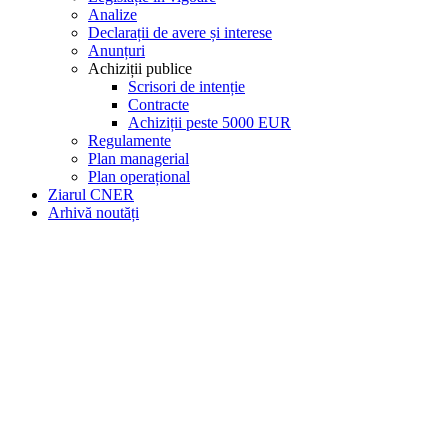
Analize
Declarații de avere și interese
Anunțuri
Achiziții publice
Scrisori de intenție
Contracte
Achiziții peste 5000 EUR
Regulamente
Plan managerial
Plan operațional
Ziarul CNER
Arhivă noutăți