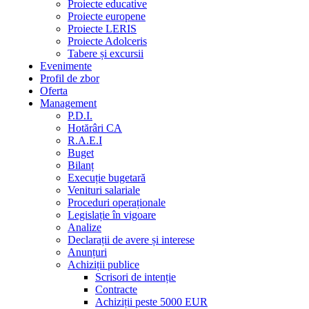
Proiecte educative
Proiecte europene
Proiecte LERIS
Proiecte Adolceris
Tabere și excursii
Evenimente
Profil de zbor
Oferta
Management
P.D.I.
Hotărâri CA
R.A.E.I
Buget
Bilanț
Execuție bugetară
Venituri salariale
Proceduri operaționale
Legislație în vigoare
Analize
Declarații de avere și interese
Anunțuri
Achiziții publice
Scrisori de intenție
Contracte
Achiziții peste 5000 EUR