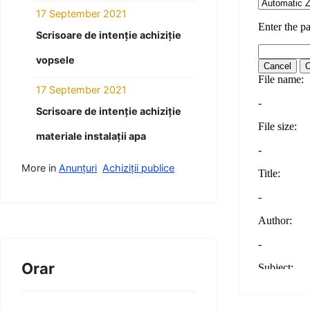
17 September 2021
Scrisoare de intenție achiziție
vopsele
17 September 2021
Scrisoare de intenție achiziție
materiale instalații apa
More in
Anunțuri
Achiziții publice
Orar