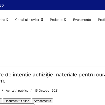
:30
dre
Consiliul elevilor
Proiecte
Evenimente
Prof
e de intenție achiziție materiale pentru cur
ere
Achiziții publice
15 October 2021