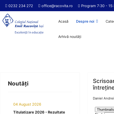
0232 234 272
office@racovita.ro
Program 7:30 - 15
Acasă
Despre noi
Cate
Arhivă noutăți
Scrisoar
Noutăți
întrețin
Daniel Andrei
04 August 2026
Titulatizare 2026 - Rezultate