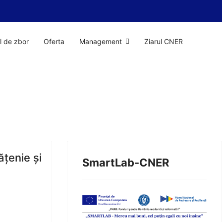
il de zbor
Oferta
Management
Ziarul CNER
ățenie și
SmartLab-CNER