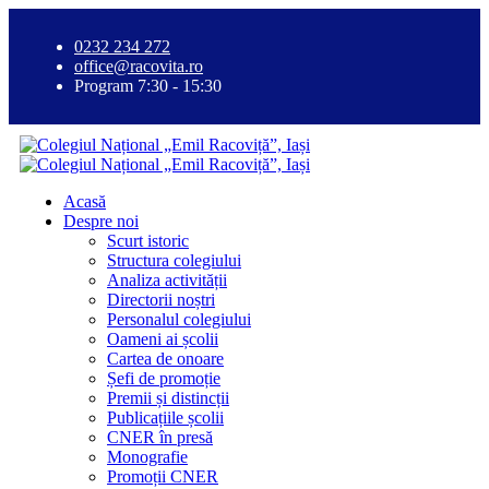
0232 234 272
office@racovita.ro
Program 7:30 - 15:30
Acasă
Despre noi
Scurt istoric
Structura colegiului
Analiza activității
Directorii noștri
Personalul colegiului
Oameni ai școlii
Cartea de onoare
Șefi de promoție
Premii și distincții
Publicațiile școlii
CNER în presă
Monografie
Promoții CNER