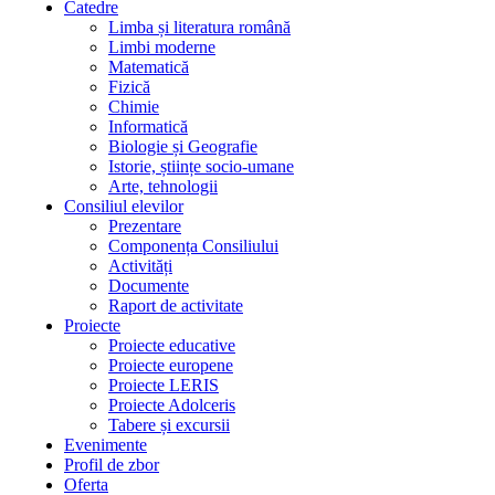
Catedre
Limba și literatura română
Limbi moderne
Matematică
Fizică
Chimie
Informatică
Biologie și Geografie
Istorie, științe socio-umane
Arte, tehnologii
Consiliul elevilor
Prezentare
Componența Consiliului
Activități
Documente
Raport de activitate
Proiecte
Proiecte educative
Proiecte europene
Proiecte LERIS
Proiecte Adolceris
Tabere și excursii
Evenimente
Profil de zbor
Oferta