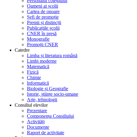
Personalul colegiului
Oameni ai școlii
Cartea de onoare
Șefi de promoție
Premii și distincții
Publicațiile școlii
CNER în presă
Monografie
Promoții CNER
Catedre
Limba și literatura română
Limbi moderne
Matematică
Fizică
Chimie
Informatică
Biologie și Geografie
Istorie, științe socio-umane
Arte, tehnologii
Consiliul elevilor
Prezentare
Componența Consiliului
Activități
Documente
Raport de activitate