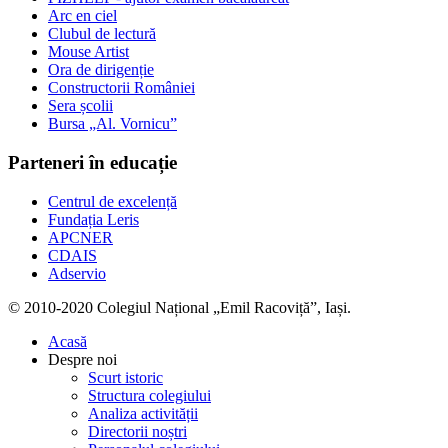
Arc en ciel
Clubul de lectură
Mouse Artist
Ora de dirigenție
Constructorii României
Sera școlii
Bursa „Al. Vornicu”
Parteneri în educație
Centrul de excelență
Fundația Leris
APCNER
CDAIS
Adservio
© 2010-2020 Colegiul Național „Emil Racoviță”, Iași.
Acasă
Despre noi
Scurt istoric
Structura colegiului
Analiza activității
Directorii noștri