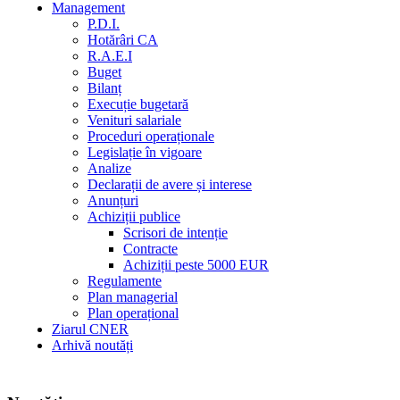
Management
P.D.I.
Hotărâri CA
R.A.E.I
Buget
Bilanț
Execuție bugetară
Venituri salariale
Proceduri operaționale
Legislație în vigoare
Analize
Declarații de avere și interese
Anunțuri
Achiziții publice
Scrisori de intenție
Contracte
Achiziții peste 5000 EUR
Regulamente
Plan managerial
Plan operațional
Ziarul CNER
Arhivă noutăți