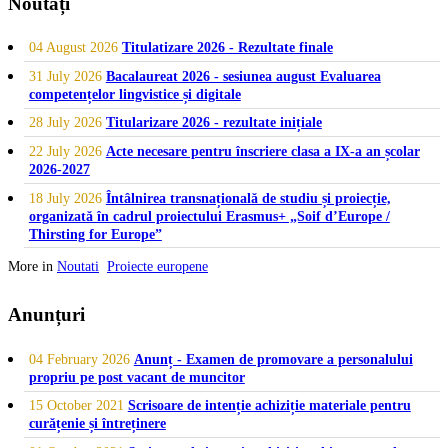
Noutăți
04 August 2026
Titulatizare 2026 - Rezultate finale
31 July 2026
Bacalaureat 2026 - sesiunea august Evaluarea
competențelor lingvistice și digitale
28 July 2026
Titularizare 2026 - rezultate inițiale
22 July 2026
Acte necesare pentru înscriere clasa a IX-a an școlar
2026-2027
18 July 2026
Întâlnirea transnațională de studiu și proiecție,
organizată în cadrul proiectului Erasmus+ „Soif d’Europe /
Thirsting for Europe”
More in
Noutati
Proiecte europene
Anunțuri
04 February 2026
Anunț - Examen de promovare a personalului
propriu pe post vacant de muncitor
15 October 2021
Scrisoare de intenție achiziție materiale pentru
curățenie și întreținere