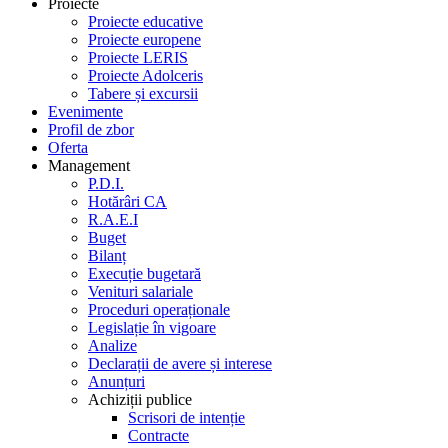
Proiecte
Proiecte educative
Proiecte europene
Proiecte LERIS
Proiecte Adolceris
Tabere și excursii
Evenimente
Profil de zbor
Oferta
Management
P.D.I.
Hotărâri CA
R.A.E.I
Buget
Bilanț
Execuție bugetară
Venituri salariale
Proceduri operaționale
Legislație în vigoare
Analize
Declarații de avere și interese
Anunțuri
Achiziții publice
Scrisori de intenție
Contracte