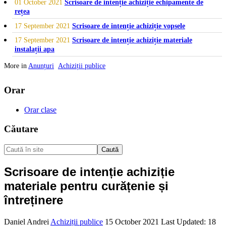
01 October 2021
Scrisoare de intenție achiziție echipamente de
rețea
17 September 2021
Scrisoare de intenție achiziție vopsele
17 September 2021
Scrisoare de intenție achiziție materiale
instalații apa
More in
Anunțuri
Achiziții publice
Orar
Orar clase
Căutare
Caută
Scrisoare de intenție achiziție
materiale pentru curățenie și
întreținere
Daniel Andrei
Achiziții publice
15 October 2021
Last Updated: 18