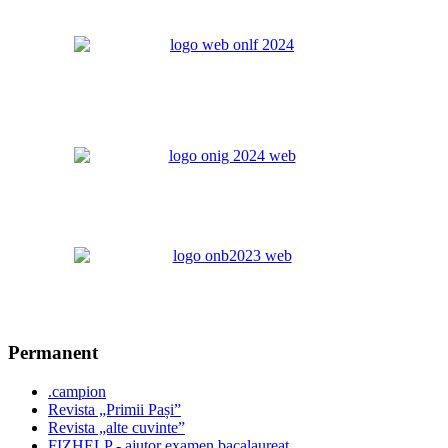
Permanent
.campion
Revista „Primii Pași”
Revista „alte cuvinte”
FIZHELP - ajutor examen bacalaureat