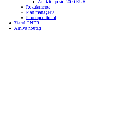
Achiziții peste 5000 EUR
Regulamente
Plan managerial
Plan operațional
Ziarul CNER
Arhivă noutăți