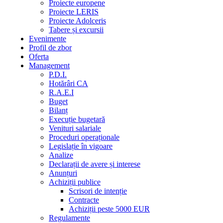
Proiecte europene
Proiecte LERIS
Proiecte Adolceris
Tabere și excursii
Evenimente
Profil de zbor
Oferta
Management
P.D.I.
Hotărâri CA
R.A.E.I
Buget
Bilanț
Execuție bugetară
Venituri salariale
Proceduri operaționale
Legislație în vigoare
Analize
Declarații de avere și interese
Anunțuri
Achiziții publice
Scrisori de intenție
Contracte
Achiziții peste 5000 EUR
Regulamente