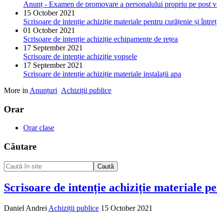
Anunț - Examen de promovare a personalului propriu pe post v
15 October 2021
Scrisoare de intenție achiziție materiale pentru curățenie și între
01 October 2021
Scrisoare de intenție achiziție echipamente de rețea
17 September 2021
Scrisoare de intenție achiziție vopsele
17 September 2021
Scrisoare de intenție achiziție materiale instalații apa
More in
Anunțuri
Achiziții publice
Orar
Orar clase
Căutare
Caută
Scrisoare de intenție achiziție materiale pe
Daniel Andrei
Achiziții publice
15 October 2021