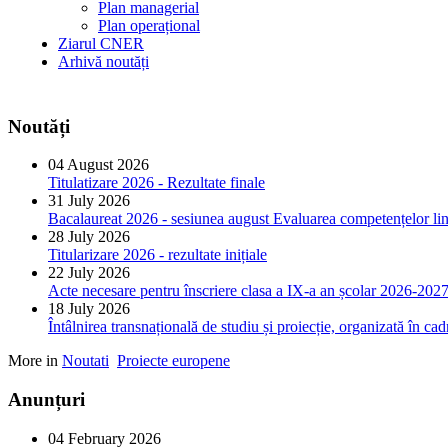
Plan managerial
Plan operațional
Ziarul CNER
Arhivă noutăți
Noutăți
04 August 2026
Titulatizare 2026 - Rezultate finale
31 July 2026
Bacalaureat 2026 - sesiunea august Evaluarea competențelor ling
28 July 2026
Titularizare 2026 - rezultate inițiale
22 July 2026
Acte necesare pentru înscriere clasa a IX-a an școlar 2026-202
18 July 2026
Întâlnirea transnațională de studiu și proiecție, organizată în 
More in
Noutati
Proiecte europene
Anunțuri
04 February 2026