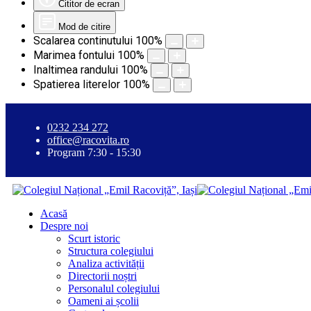
Cititor de ecran
Mod de citire
Scalarea continutului
100
%
Marimea fontului
100
%
Inaltimea randului
100
%
Spatierea literelor
100
%
0232 234 272
office@racovita.ro
Program 7:30 - 15:30
Acasă
Despre noi
Scurt istoric
Structura colegiului
Analiza activității
Directorii noștri
Personalul colegiului
Oameni ai școlii