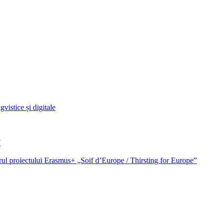
vistice și digitale
7
cadrul proiectului Erasmus+ „Soif d’Europe / Thirsting for Europe”