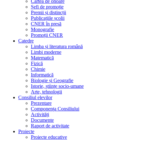
Cartea de onoare
Șefi de promoție
Premii și distincții
Publicațiile școlii
CNER în presă
Monografie
Promoții CNER
Catedre
Limba și literatura română
Limbi moderne
Matematică
Fizică
Chimie
Informatică
Biologie și Geografie
Istorie, științe socio-umane
Arte, tehnologii
Consiliul elevilor
Prezentare
Componența Consiliului
Activități
Documente
Raport de activitate
Proiecte
Proiecte educative