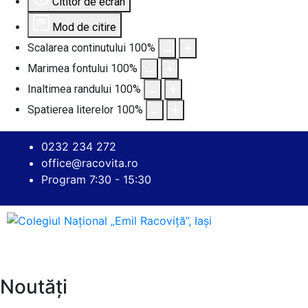
Cititor de ecran
Mod de citire
Scalarea continutului
100
%
Marimea fontului
100
%
Inaltimea randului
100
%
Spatierea literelor
100
%
0232 234 272
office@racovita.ro
Program 7:30 - 15:30
Noutăți