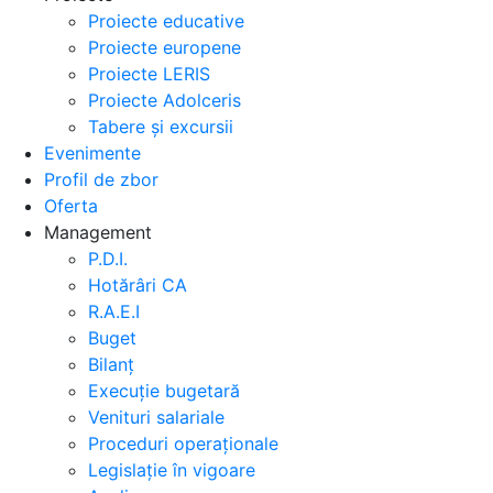
Proiecte educative
Proiecte europene
Proiecte LERIS
Proiecte Adolceris
Tabere și excursii
Evenimente
Profil de zbor
Oferta
Management
P.D.I.
Hotărâri CA
R.A.E.I
Buget
Bilanț
Execuție bugetară
Venituri salariale
Proceduri operaționale
Legislație în vigoare