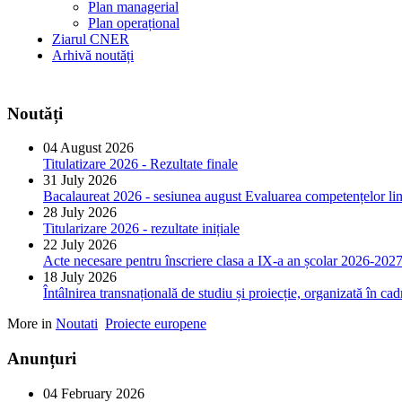
Plan managerial
Plan operațional
Ziarul CNER
Arhivă noutăți
Noutăți
04 August 2026
Titulatizare 2026 - Rezultate finale
31 July 2026
Bacalaureat 2026 - sesiunea august Evaluarea competențelor ling
28 July 2026
Titularizare 2026 - rezultate inițiale
22 July 2026
Acte necesare pentru înscriere clasa a IX-a an școlar 2026-202
18 July 2026
Întâlnirea transnațională de studiu și proiecție, organizată în 
More in
Noutati
Proiecte europene
Anunțuri
04 February 2026