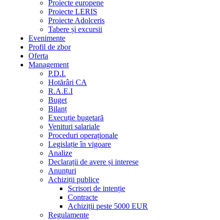
Proiecte europene
Proiecte LERIS
Proiecte Adolceris
Tabere și excursii
Evenimente
Profil de zbor
Oferta
Management
P.D.I.
Hotărâri CA
R.A.E.I
Buget
Bilanț
Execuție bugetară
Venituri salariale
Proceduri operaționale
Legislație în vigoare
Analize
Declarații de avere și interese
Anunțuri
Achiziții publice
Scrisori de intenție
Contracte
Achiziții peste 5000 EUR
Regulamente