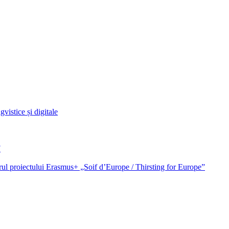
vistice și digitale
7
cadrul proiectului Erasmus+ „Soif d’Europe / Thirsting for Europe”