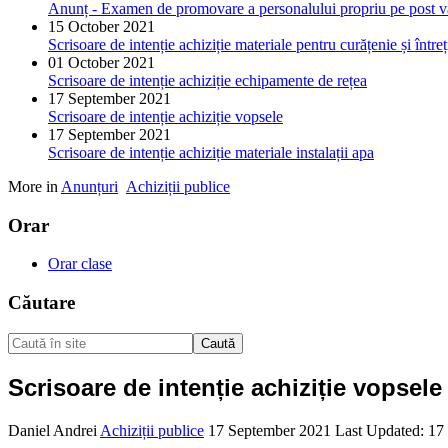
Anunț - Examen de promovare a personalului propriu pe post v
15 October 2021
Scrisoare de intenție achiziție materiale pentru curățenie și între
01 October 2021
Scrisoare de intenție achiziție echipamente de rețea
17 September 2021
Scrisoare de intenție achiziție vopsele
17 September 2021
Scrisoare de intenție achiziție materiale instalații apa
More in
Anunțuri
Achiziții publice
Orar
Orar clase
Căutare
Caută
Scrisoare de intenție achiziție vopsele
Daniel Andrei
Achiziții publice
17 September 2021
Last Updated: 17