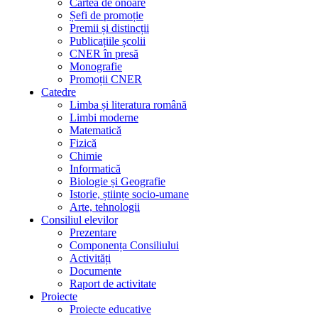
Cartea de onoare
Șefi de promoție
Premii și distincții
Publicațiile școlii
CNER în presă
Monografie
Promoții CNER
Catedre
Limba și literatura română
Limbi moderne
Matematică
Fizică
Chimie
Informatică
Biologie și Geografie
Istorie, științe socio-umane
Arte, tehnologii
Consiliul elevilor
Prezentare
Componența Consiliului
Activități
Documente
Raport de activitate
Proiecte
Proiecte educative