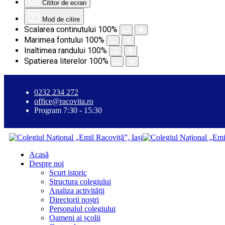
Cititor de ecran
Mod de citire
Scalarea continutului
100
%
Marimea fontului
100
%
Inaltimea randului
100
%
Spatierea literelor
100
%
0232 234 272
office@racovita.ro
Program 7:30 - 15:30
Acasă
Despre noi
Scurt istoric
Structura colegiului
Analiza activității
Directorii noștri
Personalul colegiului
Oameni ai școlii