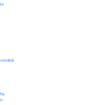
lui
a română
fie
io-