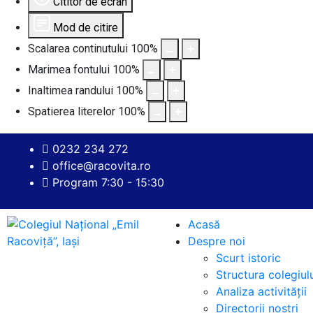
Cititor de ecran
Mod de citire
Scalarea continutului
100
%
Marimea fontului
100
%
Inaltimea randului
100
%
Spatierea literelor
100
%
0232 234 272
office@racovita.ro
Program 7:30 - 15:30
Acasă
Despre noi
Scurt istoric
Structura colegiul
Analiza activității
Directorii noștri