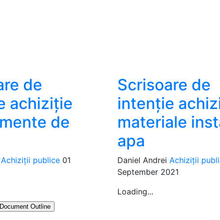
are de
Scrisoare de
e achiziție
intenție achiz
amente de
materiale insta
apa
Achiziții publice
01
Daniel Andrei
Achiziții publ
September 2021
Loading...