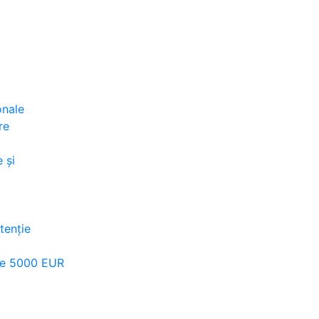
onale
re
 și
ntenție
ste 5000 EUR