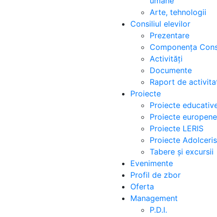
umane
Arte, tehnologii
Consiliul elevilor
Prezentare
Componența Consi
Activități
Documente
Raport de activita
Proiecte
Proiecte educativ
Proiecte europene
Proiecte LERIS
Proiecte Adolceris
Tabere și excursii
Evenimente
Profil de zbor
Oferta
Management
P.D.I.