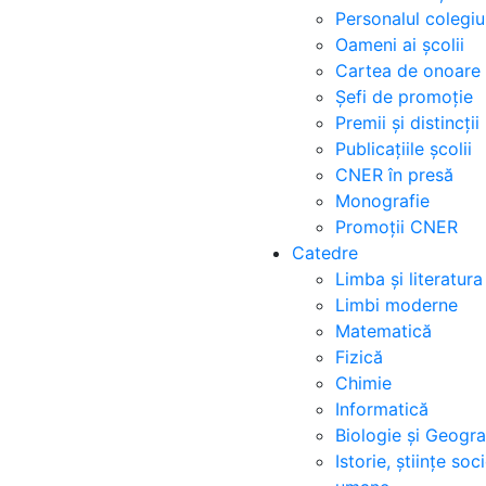
Personalul colegiu
Oameni ai școlii
Cartea de onoare
Șefi de promoție
Premii și distincții
Publicațiile școlii
CNER în presă
Monografie
Promoții CNER
Catedre
Limba și literatur
Limbi moderne
Matematică
Fizică
Chimie
Informatică
Biologie și Geogra
Istorie, științe soc