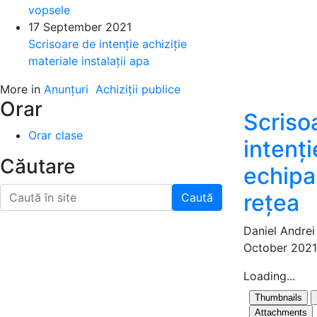
vopsele
17 September 2021
Scrisoare de intenție achiziție
materiale instalații apa
More in
Anunțuri
Achiziții publice
Orar
Scriso
Orar clase
intenți
Căutare
echip
rețea
Caută
Daniel Andrei
October 2021
Loading...