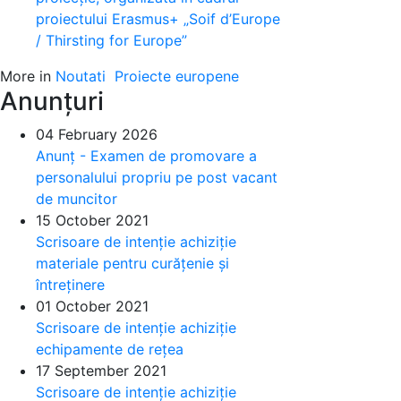
proiectului Erasmus+ „Soif d’Europe
/ Thirsting for Europe”
More in
Noutati
Proiecte europene
Anunțuri
04 February 2026
Anunț - Examen de promovare a
personalului propriu pe post vacant
de muncitor
15 October 2021
Scrisoare de intenție achiziție
materiale pentru curățenie și
întreținere
01 October 2021
Scrisoare de intenție achiziție
echipamente de rețea
17 September 2021
Scrisoare de intenție achiziție