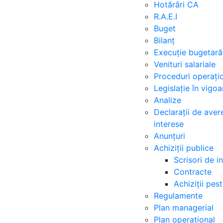
Hotărâri CA
R.A.E.I
Buget
Bilanț
Execuție bugetară
Venituri salariale
Proceduri operați
Legislație în vigoa
Analize
Declarații de avere
interese
Anunțuri
Achiziții publice
Scrisori de i
Contracte
Achiziții pe
Regulamente
Plan managerial
Plan operațional