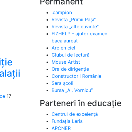
Permanent
.campion
Revista „Primii Pași”
Revista „alte cuvinte”
FIZHELP - ajutor examen
bacalaureat
Arc en ciel
Clubul de lectură
iție
Mouse Artist
Ora de dirigenție
lații
Constructorii României
Sera școlii
Bursa „Al. Vornicu”
ice
17
Parteneri în educație
Centrul de excelență
Fundația Leris
APCNER