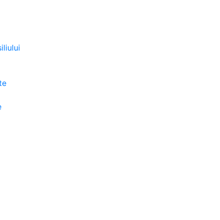
liului
te
e