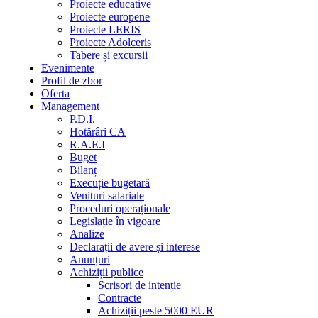
Proiecte educative
Proiecte europene
Proiecte LERIS
Proiecte Adolceris
Tabere și excursii
Evenimente
Profil de zbor
Oferta
Management
P.D.I.
Hotărâri CA
R.A.E.I
Buget
Bilanț
Execuție bugetară
Venituri salariale
Proceduri operaționale
Legislație în vigoare
Analize
Declarații de avere și interese
Anunțuri
Achiziții publice
Scrisori de intenție
Contracte
Achiziții peste 5000 EUR