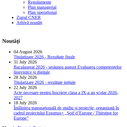
Regulamente
Plan managerial
Plan operațional
Ziarul CNER
Arhivă noutăți
Noutăți
04 August 2026
Titulatizare 2026 - Rezultate finale
31 July 2026
Bacalaureat 2026 - sesiunea august Evaluarea competențelor
lingvistice și digitale
28 July 2026
Titularizare 2026 - rezultate inițiale
22 July 2026
Acte necesare pentru înscriere clasa a IX-a an școlar 2026-
2027
18 July 2026
Întâlnirea transnațională de studiu și proiecție, organizată în
cadrul proiectului Erasmus+ „Soif d’Europe / Thirsting for
Europe”