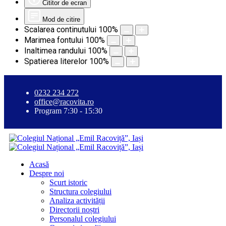
Cititor de ecran
Mod de citire
Scalarea continutului
100
%
Marimea fontului
100
%
Inaltimea randului
100
%
Spatierea literelor
100
%
0232 234 272
office@racovita.ro
Program 7:30 - 15:30
Acasă
Despre noi
Scurt istoric
Structura colegiului
Analiza activității
Directorii noștri
Personalul colegiului