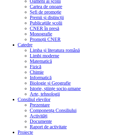
Oameni ai școlii
Cartea de onoare
Șefi de promoție
Premii și distincții
Publicațiile școlii
CNER în presă
Monografie
Promoții CNER
Catedre
Limba și literatura română
Limbi moderne
Matematică
Fizică
Chimie
Informatică
Biologie și Geografie
Istorie, științe socio-umane
Arte, tehnologii
Consiliul elevilor
Prezentare
Componența Consiliului
Activități
Documente
Raport de activitate
Proiecte