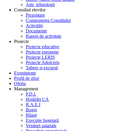
Arte, tehnologii
Consiliul elevilor
Prezentare
Componența Consiliului
Activități
Documente
Raport de activitate
Proiecte
Proiecte educative
Proiecte europene
Proiecte LERIS
Proiecte Adolceris
Tabere și excursii
Evenimente
Profil de zbor
Oferta
Management
P.D.I.
Hotărâri CA
R.A.E.I
Buget
Bilanț
Execuție bugetară
Venituri salariale
Proceduri operaționale