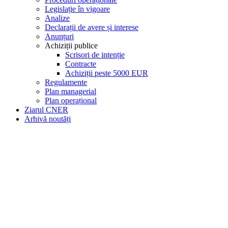
Legislație în vigoare
Analize
Declarații de avere și interese
Anunțuri
Achiziții publice
Scrisori de intenție
Contracte
Achiziții peste 5000 EUR
Regulamente
Plan managerial
Plan operațional
Ziarul CNER
Arhivă noutăți