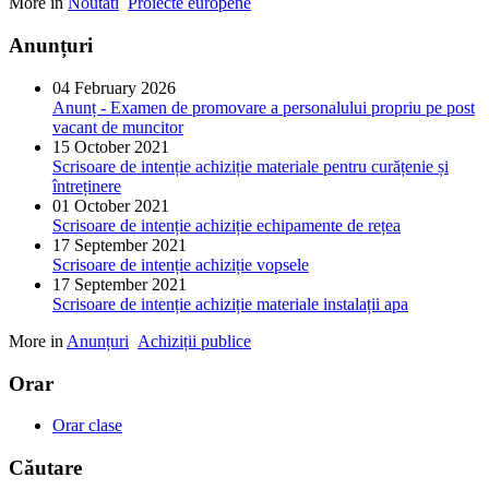
More in
Noutati
Proiecte europene
Anunțuri
04 February 2026
Anunț - Examen de promovare a personalului propriu pe post
vacant de muncitor
15 October 2021
Scrisoare de intenție achiziție materiale pentru curățenie și
întreținere
01 October 2021
Scrisoare de intenție achiziție echipamente de rețea
17 September 2021
Scrisoare de intenție achiziție vopsele
17 September 2021
Scrisoare de intenție achiziție materiale instalații apa
More in
Anunțuri
Achiziții publice
Orar
Orar clase
Căutare