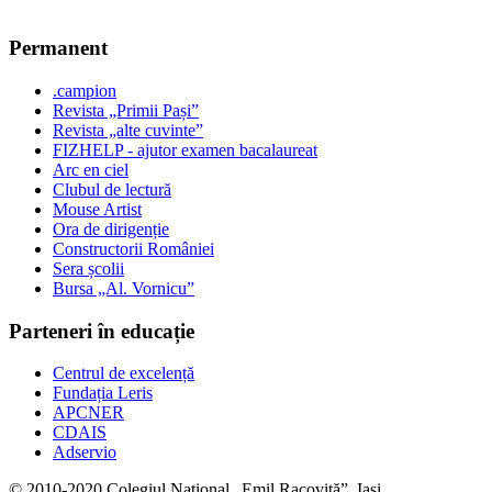
Permanent
.campion
Revista „Primii Pași”
Revista „alte cuvinte”
FIZHELP - ajutor examen bacalaureat
Arc en ciel
Clubul de lectură
Mouse Artist
Ora de dirigenție
Constructorii României
Sera școlii
Bursa „Al. Vornicu”
Parteneri în educație
Centrul de excelență
Fundația Leris
APCNER
CDAIS
Adservio
© 2010-2020 Colegiul Național „Emil Racoviță”, Iași.