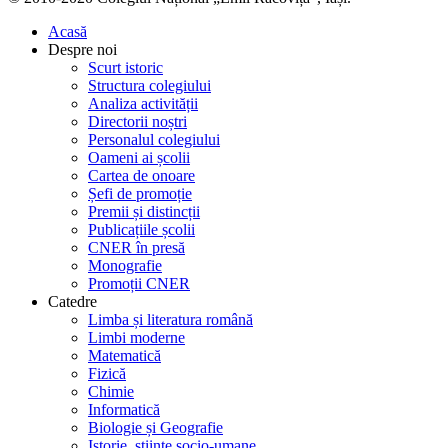
Acasă
Despre noi
Scurt istoric
Structura colegiului
Analiza activității
Directorii noștri
Personalul colegiului
Oameni ai școlii
Cartea de onoare
Șefi de promoție
Premii și distincții
Publicațiile școlii
CNER în presă
Monografie
Promoții CNER
Catedre
Limba și literatura română
Limbi moderne
Matematică
Fizică
Chimie
Informatică
Biologie și Geografie
Istorie, științe socio-umane