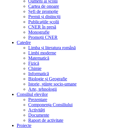
Oameni ai școlii
Cartea de onoare
Șefi de promoție
Premii și distincții
Publicațiile școlii
CNER în presă
Monografie
Promoții CNER
Catedre
Limba și literatura română
Limbi moderne
Matematică
Fizică
Chimie
Informatică
Biologie și Geografie
Istorie, științe socio-umane
Arte, tehnologii
Consiliul elevilor
Prezentare
Componența Consiliului
Activități
Documente
Raport de activitate
Proiecte