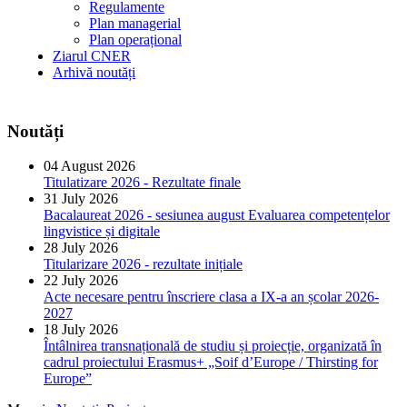
Regulamente
Plan managerial
Plan operațional
Ziarul CNER
Arhivă noutăți
Noutăți
04 August 2026
Titulatizare 2026 - Rezultate finale
31 July 2026
Bacalaureat 2026 - sesiunea august Evaluarea competențelor
lingvistice și digitale
28 July 2026
Titularizare 2026 - rezultate inițiale
22 July 2026
Acte necesare pentru înscriere clasa a IX-a an școlar 2026-
2027
18 July 2026
Întâlnirea transnațională de studiu și proiecție, organizată în
cadrul proiectului Erasmus+ „Soif d’Europe / Thirsting for
Europe”