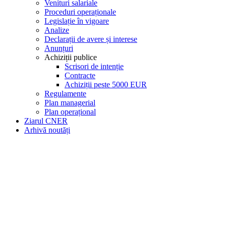
Venituri salariale
Proceduri operaționale
Legislație în vigoare
Analize
Declarații de avere și interese
Anunțuri
Achiziții publice
Scrisori de intenție
Contracte
Achiziții peste 5000 EUR
Regulamente
Plan managerial
Plan operațional
Ziarul CNER
Arhivă noutăți