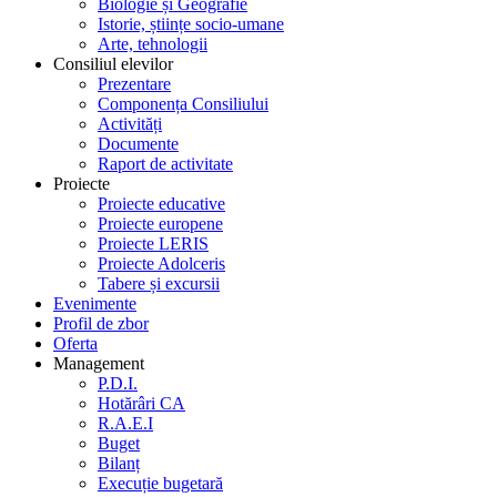
Biologie și Geografie
Istorie, științe socio-umane
Arte, tehnologii
Consiliul elevilor
Prezentare
Componența Consiliului
Activități
Documente
Raport de activitate
Proiecte
Proiecte educative
Proiecte europene
Proiecte LERIS
Proiecte Adolceris
Tabere și excursii
Evenimente
Profil de zbor
Oferta
Management
P.D.I.
Hotărâri CA
R.A.E.I
Buget
Bilanț
Execuție bugetară