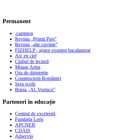
Permanent
.campion
Revista „Primii Pași”
Revista „alte cuvinte”
FIZHELP - ajutor examen bacalaureat
Arc en ciel
Clubul de lectură
Mouse Artist
Ora de dirigenție
Constructorii României
Sera școlii
Bursa „Al. Vornicu”
Parteneri în educație
Centrul de excelență
Fundația Leris
APCNER
CDAIS
Adservio