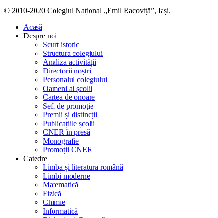
© 2010-2020 Colegiul Național „Emil Racoviță”, Iași.
Acasă
Despre noi
Scurt istoric
Structura colegiului
Analiza activității
Directorii noștri
Personalul colegiului
Oameni ai școlii
Cartea de onoare
Șefi de promoție
Premii și distincții
Publicațiile școlii
CNER în presă
Monografie
Promoții CNER
Catedre
Limba și literatura română
Limbi moderne
Matematică
Fizică
Chimie
Informatică