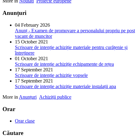
More in
Noutati
Proiecte europene
Anunțuri
04 February 2026
Anunț - Examen de promovare a personalului propriu pe post
vacant de muncitor
15 October 2021
Scrisoare de intenție achiziție materiale pentru curățenie și
întreținere
01 October 2021
Scrisoare de intenție achiziție echipamente de rețea
17 September 2021
Scrisoare de intenție achiziție vopsele
17 September 2021
Scrisoare de intenție achiziție materiale instalații apa
More in
Anunțuri
Achiziții publice
Orar
Orar clase
Căutare