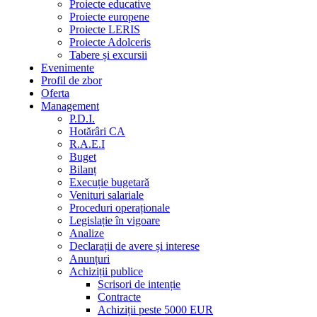
Proiecte educative
Proiecte europene
Proiecte LERIS
Proiecte Adolceris
Tabere și excursii
Evenimente
Profil de zbor
Oferta
Management
P.D.I.
Hotărâri CA
R.A.E.I
Buget
Bilanț
Execuție bugetară
Venituri salariale
Proceduri operaționale
Legislație în vigoare
Analize
Declarații de avere și interese
Anunțuri
Achiziții publice
Scrisori de intenție
Contracte
Achiziții peste 5000 EUR