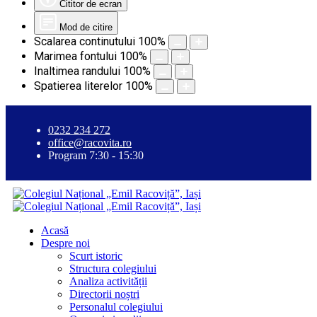
Cititor de ecran
Mod de citire
Scalarea continutului
100
%
Marimea fontului
100
%
Inaltimea randului
100
%
Spatierea literelor
100
%
0232 234 272
office@racovita.ro
Program 7:30 - 15:30
Acasă
Despre noi
Scurt istoric
Structura colegiului
Analiza activității
Directorii noștri
Personalul colegiului