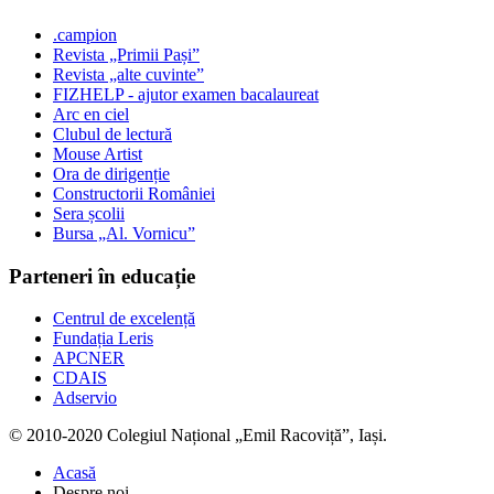
.campion
Revista „Primii Pași”
Revista „alte cuvinte”
FIZHELP - ajutor examen bacalaureat
Arc en ciel
Clubul de lectură
Mouse Artist
Ora de dirigenție
Constructorii României
Sera școlii
Bursa „Al. Vornicu”
Parteneri în educație
Centrul de excelență
Fundația Leris
APCNER
CDAIS
Adservio
© 2010-2020 Colegiul Național „Emil Racoviță”, Iași.
Acasă
Despre noi