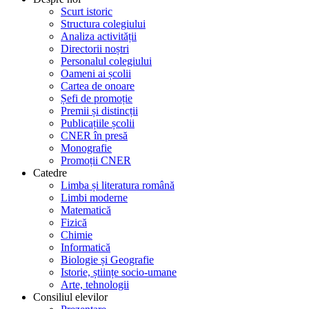
Scurt istoric
Structura colegiului
Analiza activității
Directorii noștri
Personalul colegiului
Oameni ai școlii
Cartea de onoare
Șefi de promoție
Premii și distincții
Publicațiile școlii
CNER în presă
Monografie
Promoții CNER
Catedre
Limba și literatura română
Limbi moderne
Matematică
Fizică
Chimie
Informatică
Biologie și Geografie
Istorie, științe socio-umane
Arte, tehnologii
Consiliul elevilor