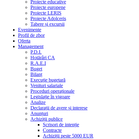
Proiecte educative
Proiecte europene
Proiecte LERIS
Proiecte Adolceris
Tabere și excursii
Evenimente
Profil de zbor
Oferta
Management
P.D.I.
Hotărâri CA
R.A.E.I
Buget
Bilanț
Execuție bugetară
Venituri salariale
Proceduri operaționale
Legislație în vigoare
Analize
Declarații de avere și interese
Anunțuri
Achiziții publice
Scrisori de intenție
Contracte
Achiziții peste 5000 EUR