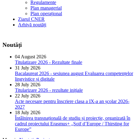
Regulamente
Plan managerial
Plan operațional
Ziarul CNER
Arhivă noutăți
Noutăți
04 August 2026
Titulatizare 2026 - Rezultate finale
31 July 2026
Bacalaureat 2026 - sesiunea august Evaluarea competențelor
lingvistice și digitale
28 July 2026
Titularizare 2026 - rezultate inițiale
22 July 2026
Acte necesare pentru înscriere clasa a IX-a an școlar 2026-
2027
18 July 2026
Întâlnirea transnațională de studiu și proiecție, organizată în
cadrul proiectului Erasmus+ „Soif d’Europe / Thirsting for
Europe”