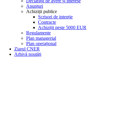
Declarații de avere și interese
Anunțuri
Achiziții publice
Scrisori de intenție
Contracte
Achiziții peste 5000 EUR
Regulamente
Plan managerial
Plan operațional
Ziarul CNER
Arhivă noutăți