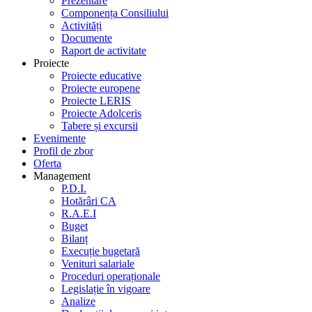
Prezentare
Componența Consiliului
Activități
Documente
Raport de activitate
Proiecte
Proiecte educative
Proiecte europene
Proiecte LERIS
Proiecte Adolceris
Tabere și excursii
Evenimente
Profil de zbor
Oferta
Management
P.D.I.
Hotărâri CA
R.A.E.I
Buget
Bilanț
Execuție bugetară
Venituri salariale
Proceduri operaționale
Legislație în vigoare
Analize