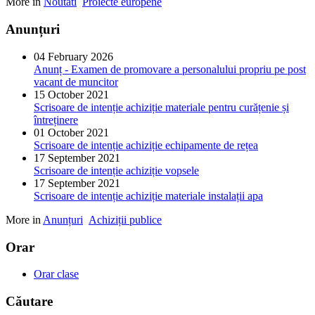
More in
Noutati
Proiecte europene
Anunțuri
04 February 2026
Anunț - Examen de promovare a personalului propriu pe post
vacant de muncitor
15 October 2021
Scrisoare de intenție achiziție materiale pentru curățenie și
întreținere
01 October 2021
Scrisoare de intenție achiziție echipamente de rețea
17 September 2021
Scrisoare de intenție achiziție vopsele
17 September 2021
Scrisoare de intenție achiziție materiale instalații apa
More in
Anunțuri
Achiziții publice
Orar
Orar clase
Căutare