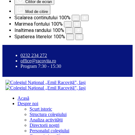
Cititor de ecran
Mod de citire
Scalarea continutului
100
%
Marimea fontului
100
%
Inaltimea randului
100
%
Spatierea literelor
100
%
0232 234 272
office@racovita.ro
Program 7:30 - 15:30
Acasă
Despre noi
Scurt istoric
Structura colegiului
Analiza activității
Directorii noștri
Personalul colegiului