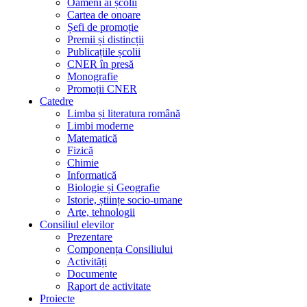
Oameni ai școlii
Cartea de onoare
Șefi de promoție
Premii și distincții
Publicațiile școlii
CNER în presă
Monografie
Promoții CNER
Catedre
Limba și literatura română
Limbi moderne
Matematică
Fizică
Chimie
Informatică
Biologie și Geografie
Istorie, științe socio-umane
Arte, tehnologii
Consiliul elevilor
Prezentare
Componența Consiliului
Activități
Documente
Raport de activitate
Proiecte