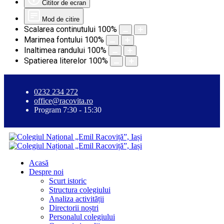
Cititor de ecran
Mod de citire
Scalarea continutului
100
%
Marimea fontului
100
%
Inaltimea randului
100
%
Spatierea literelor
100
%
0232 234 272
office@racovita.ro
Program 7:30 - 15:30
Acasă
Despre noi
Scurt istoric
Structura colegiului
Analiza activității
Directorii noștri
Personalul colegiului