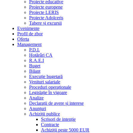
Proiecte educative
Proiecte europene
Proiecte LERIS
Proiecte Adolceris
Tabere și excursii
Evenimente
Profil de zbor
Oferta
Management
P.D.I.
Hotărâri CA
R.A.E.I
Buget
Bilanț
Execuție bugetară
Venituri salariale
Proceduri operaționale
Legislație în vigoare
Analize
Declarații de avere și interese
Anunțuri
Achiziții publice
Scrisori de intenție
Contracte
Achiziții peste 5000 EUR