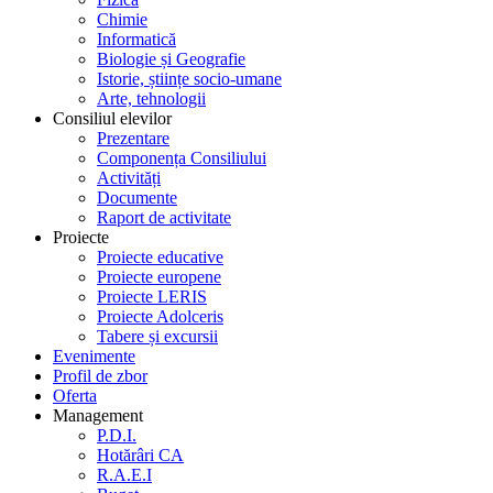
Chimie
Informatică
Biologie și Geografie
Istorie, științe socio-umane
Arte, tehnologii
Consiliul elevilor
Prezentare
Componența Consiliului
Activități
Documente
Raport de activitate
Proiecte
Proiecte educative
Proiecte europene
Proiecte LERIS
Proiecte Adolceris
Tabere și excursii
Evenimente
Profil de zbor
Oferta
Management
P.D.I.
Hotărâri CA
R.A.E.I