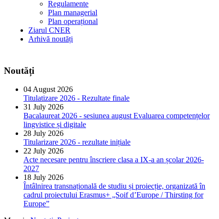
Regulamente
Plan managerial
Plan operațional
Ziarul CNER
Arhivă noutăți
Noutăți
04 August 2026
Titulatizare 2026 - Rezultate finale
31 July 2026
Bacalaureat 2026 - sesiunea august Evaluarea competențelor
lingvistice și digitale
28 July 2026
Titularizare 2026 - rezultate inițiale
22 July 2026
Acte necesare pentru înscriere clasa a IX-a an școlar 2026-
2027
18 July 2026
Întâlnirea transnațională de studiu și proiecție, organizată în
cadrul proiectului Erasmus+ „Soif d’Europe / Thirsting for
Europe”