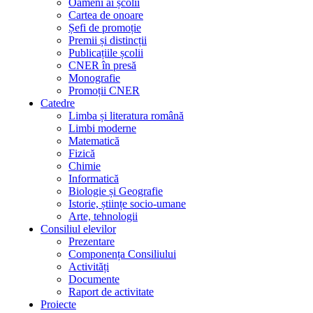
Oameni ai școlii
Cartea de onoare
Șefi de promoție
Premii și distincții
Publicațiile școlii
CNER în presă
Monografie
Promoții CNER
Catedre
Limba și literatura română
Limbi moderne
Matematică
Fizică
Chimie
Informatică
Biologie și Geografie
Istorie, științe socio-umane
Arte, tehnologii
Consiliul elevilor
Prezentare
Componența Consiliului
Activități
Documente
Raport de activitate
Proiecte