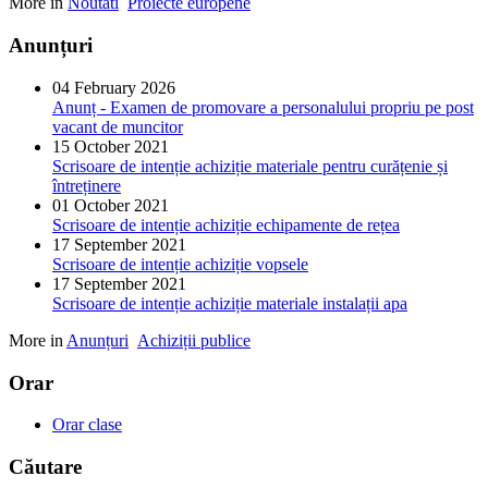
More in
Noutati
Proiecte europene
Anunțuri
04 February 2026
Anunț - Examen de promovare a personalului propriu pe post
vacant de muncitor
15 October 2021
Scrisoare de intenție achiziție materiale pentru curățenie și
întreținere
01 October 2021
Scrisoare de intenție achiziție echipamente de rețea
17 September 2021
Scrisoare de intenție achiziție vopsele
17 September 2021
Scrisoare de intenție achiziție materiale instalații apa
More in
Anunțuri
Achiziții publice
Orar
Orar clase
Căutare