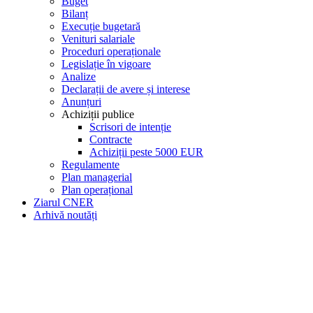
Buget
Bilanț
Execuție bugetară
Venituri salariale
Proceduri operaționale
Legislație în vigoare
Analize
Declarații de avere și interese
Anunțuri
Achiziții publice
Scrisori de intenție
Contracte
Achiziții peste 5000 EUR
Regulamente
Plan managerial
Plan operațional
Ziarul CNER
Arhivă noutăți