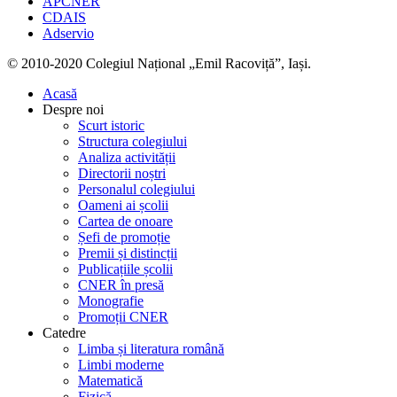
APCNER
CDAIS
Adservio
© 2010-2020 Colegiul Național „Emil Racoviță”, Iași.
Acasă
Despre noi
Scurt istoric
Structura colegiului
Analiza activității
Directorii noștri
Personalul colegiului
Oameni ai școlii
Cartea de onoare
Șefi de promoție
Premii și distincții
Publicațiile școlii
CNER în presă
Monografie
Promoții CNER
Catedre
Limba și literatura română
Limbi moderne
Matematică
Fizică