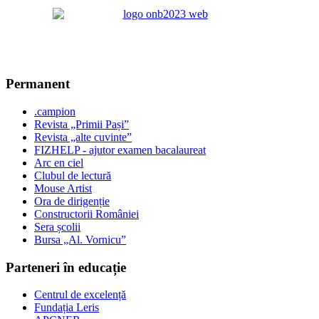
Permanent
.campion
Revista „Primii Pași”
Revista „alte cuvinte”
FIZHELP - ajutor examen bacalaureat
Arc en ciel
Clubul de lectură
Mouse Artist
Ora de dirigenție
Constructorii României
Sera școlii
Bursa „Al. Vornicu”
Parteneri în educație
Centrul de excelență
Fundația Leris